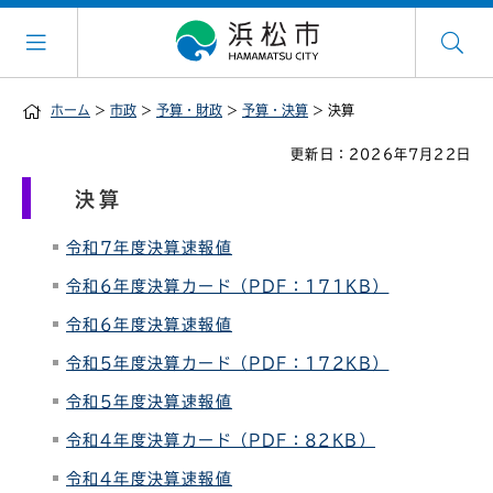
ホーム
>
市政
>
予算・財政
>
予算・決算
> 決算
更新日：2026年7月22日
決算
令和7年度決算速報値
令和6年度決算カード（PDF：171KB）
令和6年度決算速報値
令和5年度決算カード（PDF：172KB）
令和5年度決算速報値
令和4年度決算カード（PDF：82KB）
令和4年度決算速報値