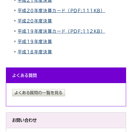
平成21年度決算
平成20年度決算カード（PDF:111KB）
平成20年度決算
平成19年度決算カード（PDF:112KB）
平成19年度決算
平成18年度決算
よくある質問
お問い合わせ