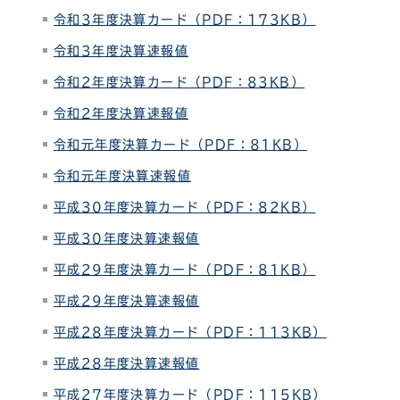
令和3年度決算カード（PDF：173KB）
令和3年度決算速報値
令和2年度決算カード（PDF：83KB）
令和2年度決算速報値
令和元年度決算カード（PDF：81KB）
令和元年度決算速報値
平成30年度決算カード（PDF：82KB）
平成30年度決算速報値
平成29年度決算カード（PDF：81KB）
平成29年度決算速報値
平成28年度決算カード（PDF：113KB）
平成28年度決算速報値
平成27年度決算カード（PDF：115KB）