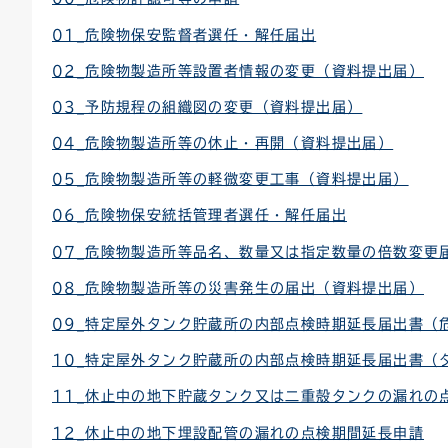
01_危険物保安監督者選任・解任届出
02_危険物製造所等設置者情報の変更（資料提出届）
03_予防規程の組織図の変更（資料提出届）
04_危険物製造所等の休止・再開（資料提出届）
05_危険物製造所等の軽微変更工事（資料提出届）
06_危険物保安統括管理者選任・解任届出
07_危険物製造所等品名、数量又は指定数量の倍数変更
08_危険物製造所等の災害発生の届出（資料提出届）
09_特定屋外タンク貯蔵所の内部点検時期延長届出書（
10_特定屋外タンク貯蔵所の内部点検時期延長届出書（
11_休止中の地下貯蔵タンク又は二重殻タンクの漏れの
12_休止中の地下埋設配管の漏れの点検期間延長申請