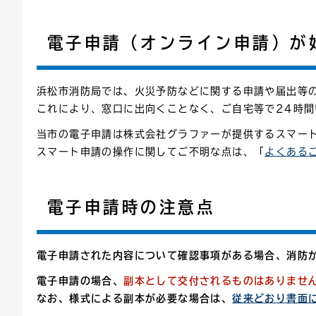
連絡ごみ
ユニバーサルデザイン
電子申請（オンライン申請）が
浜松市消防局では、火災予防などに関する申請や届出等
これにより、窓口に出向くことなく、ご自宅等で24時
当市の電子申請は株式会社グラファーが提供するスマー
スマート申請の操作に関してご不明な点は、「
よくある
電子申請時の注意点
電子申請された内容について確認事項がある場合、消防
電子申請の場合、
副本として交付されるものはありませ
なお、様式による副本が必要な場合は、
従来どおり書面