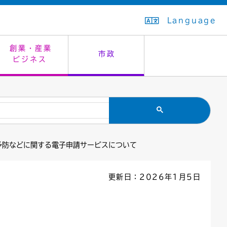
Language
創業・産業
市政
ビジネス
生活排水
教育委員会
救急・夜間診療
施設予約（まつぼっくり）
指定管理者制度
議会
市民安全
入学式・卒業式
感染症
はたちの集い
公共事業の技術監理
オープンデータ
予防などに関する電子申請サービスについて
住居表示
通学区域
バナー広告
組織案内
住民票の写し
広聴・広報
更新日：2026年1月5日
国民健康保険
都市整備
ごみの分別方法
屋外広告物