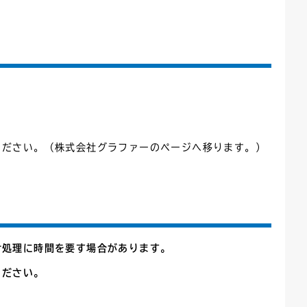
ごみカレンダー
広報はままつ
ください。（株式会社グラファーのページへ移ります。）
付処理に時間を要す場合があります。
ください。