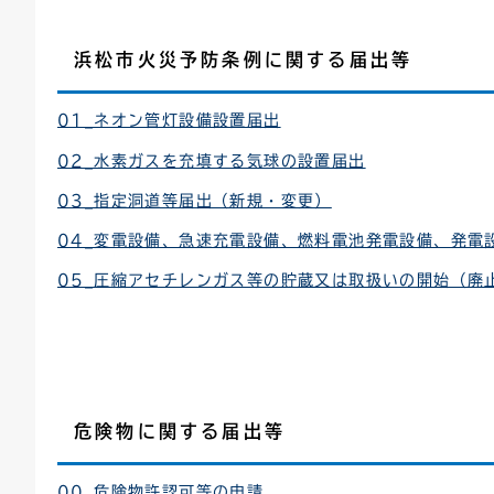
浜松市火災予防条例に関する届出等
01_ネオン管灯設備設置届出
02_水素ガスを充填する気球の設置届出
03_指定洞道等届出（新規・変更）
04_変電設備、急速充電設備、燃料電池発電設備、発電
05_圧縮アセチレンガス等の貯蔵又は取扱いの開始（廃
危険物に関する届出等
00_危険物許認可等の申請