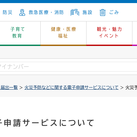
防災
救急医療・消防
施設
ごみ
子育て
健康・医療
観光・魅力
教育
福祉
イベント
年金
ンニュートラル
内
上下水道
生涯学習
休日当番医
レジャー・スポーツ
土地
市長の部屋
斎場
鎖
介護
保健所
はじめよう、ハマライフ
消費生活
幼稚園一覧
環境対策
選挙
・届出一覧
>
火災予防などに関する電子申請サービスについて
> 火災
就労
産
中学校一覧
環境
企業立地
例規・公示
・動物
計画
市民活動
予算・財政
本・抄本
開・個人情報
住所変更
監査
子申請サービスについて
宅
の施策
ごみ・リサイクル
景観