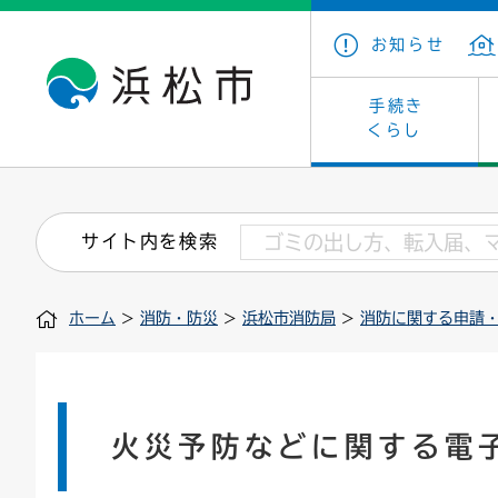
お知らせ
手続き
くらし
戸籍・住民の手続き
子育て・青少年・若者
健康・医療
文化・芸術
産業振興
市の概要
保険・
教育
福祉
文化財
カーボ
庁舎案
サイト内を検索
住まい・建築
看護専門学校
介護保険
浜松・浜名湖だいすきネット
発注情報(入札・契約)
外郭団体
墓地・
学級閉
福祉・
統計
ホーム
>
消防・防災
>
浜松市消防局
>
消防に関する申請
税金
小学校一覧
募集
職員採用
法人税
雇用・
市有財
道路・交通・河川
行政区
ペット
施策・
印鑑登録証明書
会議
戸籍謄
情報公
火災予防などに関する電
道路台帳
附属機関
市営住
国・県