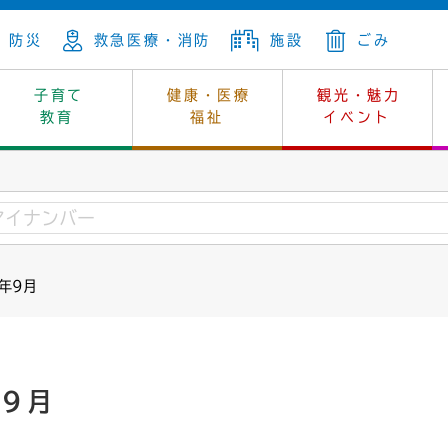
防災
救急医療・消防
施設
ごみ
子育て
健康・医療
観光・魅力
教育
福祉
イベント
年金
ンニュートラル
内
上下水道
生涯学習
休日当番医
レジャー・スポーツ
土地
市長の部屋
斎場
鎖
介護
保健所
はじめよう、ハマライフ
消費生活
幼稚園一覧
環境対策
選挙
2年9月
就労
産
中学校一覧
環境
企業立地
例規・公示
・動物
計画
市民活動
予算・財政
本・抄本
開・個人情報
住所変更
監査
年9月
宅
の施策
ごみ・リサイクル
景観