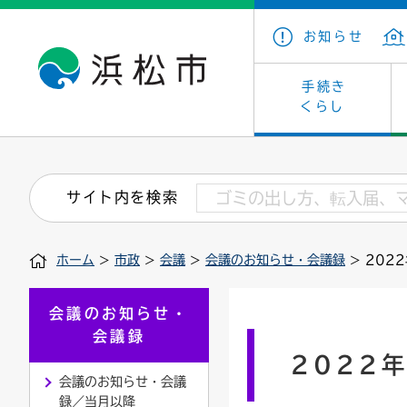
お知らせ
手続き
くらし
戸籍・住民の手続き
子育て・青少年・若者
健康・医療
文化・芸術
産業振興
市の概要
保険・
教育
福祉
文化財
カーボ
庁舎案
サイト内を検索
住まい・建築
看護専門学校
介護保険
浜松・浜名湖だいすきネット
発注情報(入札・契約)
外郭団体
墓地・
学級閉
福祉・
統計
ホーム
>
市政
>
会議
>
会議のお知らせ・会議録
> 202
税金
小学校一覧
募集
職員採用
法人税
雇用・
市有財
道路・交通・河川
行政区
ペット
施策・
会議のお知らせ・
会議録
印鑑登録証明書
会議
戸籍謄
情報公
2022
会議のお知らせ・会議
道路台帳
附属機関
市営住
国・県
録／当月以降