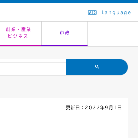
Language
創業・産業
市政
ビジネス
生活排水
教育委員会
救急・夜間診療
施設予約（まつぼっくり）
指定管理者制度
議会
市民安全
入学式・卒業式
感染症
はたちの集い
公共事業の技術監理
オープンデータ
住居表示
通学区域
バナー広告
組織案内
住民票の写し
広聴・広報
更新日：2022年9月1日
国民健康保険
都市整備
ごみの分別方法
屋外広告物