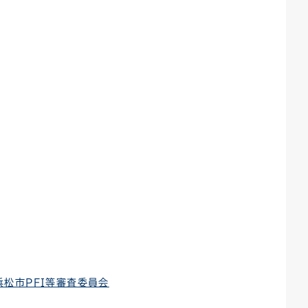
ごみカレンダー
広報はままつ
松市PFI等審査委員会