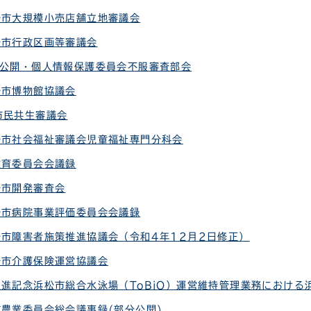
松市大規模小売店舗立地審議会
松市行政区画等審議会
報公開・個人情報保護委員会不服審査部会
松市博物館協議会
市民共生審議会
松市社会福祉審議会児童福祉専門分科会
教育委員会会議録
松市開発審査会
松市病院事業評価委員会会議録
松市障害者施策推進協議会（令和4年12月2日修正）
松市介護保険運営協議会
進記念浜松市総合水泳場（ToBiO）運営維持管理業務における浜
市農業委員会総会議事録(部分公開)