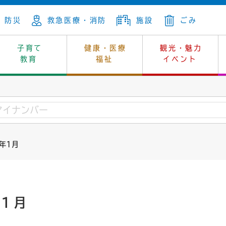
防災
救急医療・消防
施設
ごみ
子育て
健康・医療
観光・魅力
教育
福祉
イベント
年金
ンニュートラル
内
上下水道
生涯学習
休日当番医
レジャー・スポーツ
土地
市長の部屋
斎場
鎖
介護
保健所
はじめよう、ハマライフ
消費生活
幼稚園一覧
環境対策
選挙
4年1月
就労
産
中学校一覧
環境
企業立地
例規・公示
・動物
計画
市民活動
予算・財政
本・抄本
開・個人情報
住所変更
監査
年1月
宅
の施策
ごみ・リサイクル
景観