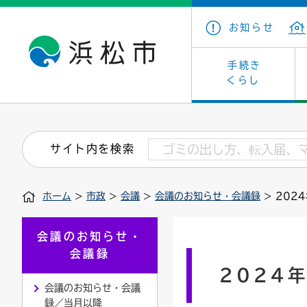
お知らせ
手続き
くらし
戸籍・住民の手続き
子育て・青少年・若者
健康・医療
文化・芸術
産業振興
市の概要
保険・
教育
福祉
文化財
カーボ
庁舎案
サイト内を検索
住まい・建築
看護専門学校
介護保険
浜松・浜名湖だいすきネット
発注情報(入札・契約)
外郭団体
墓地・
学級閉
福祉・
統計
ホーム
>
市政
>
会議
>
会議のお知らせ・会議録
> 202
税金
小学校一覧
募集
職員採用
法人税
雇用・
市有財
道路・交通・河川
行政区
ペット
施策・
会議のお知らせ・
会議録
印鑑登録証明書
会議
戸籍謄
情報公
2024
会議のお知らせ・会議
道路台帳
附属機関
市営住
国・県
録／当月以降