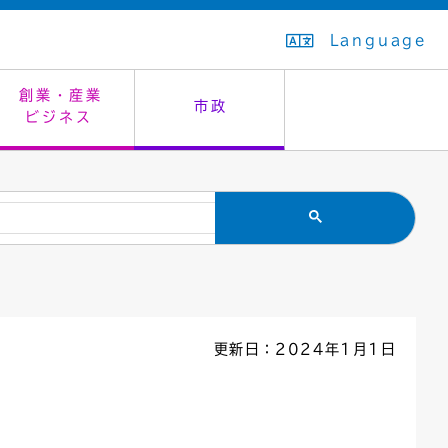
Language
創業・産業
市政
ビジネス
生活排水
教育委員会
救急・夜間診療
施設予約（まつぼっくり）
指定管理者制度
議会
市民安全
入学式・卒業式
感染症
はたちの集い
公共事業の技術監理
オープンデータ
住居表示
通学区域
バナー広告
組織案内
住民票の写し
広聴・広報
更新日：2024年1月1日
国民健康保険
都市整備
ごみの分別方法
屋外広告物