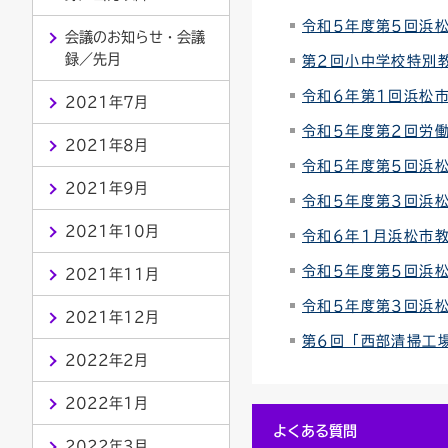
令和5年度第5回浜
連絡ごみ
ユニバーサルデザイン
会議のお知らせ・会議
録／先月
第2回小中学校特別教
令和6年第1回浜松
2021年7月
令和5年度第2回労
2021年8月
令和5年度第5回浜
2021年9月
令和5年度第3回浜
2021年10月
令和6年1月浜松市
令和5年度第5回浜
2021年11月
令和5年度第3回浜
2021年12月
第6回「西部清掃工
2022年2月
2022年1月
よくある質問
2022年3月