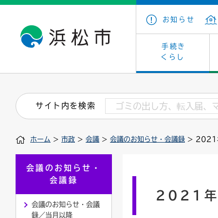
お知らせ
手続き
くらし
戸籍・住民の手続き
子育て・青少年・若者
健康・医療
文化・芸術
産業振興
市の概要
保険・
教育
福祉
文化財
カーボ
庁舎案
サイト内を検索
住まい・建築
看護専門学校
介護保険
浜松・浜名湖だいすきネット
発注情報(入札・契約)
外郭団体
墓地・
学級閉
福祉・
統計
ホーム
>
市政
>
会議
>
会議のお知らせ・会議録
> 202
税金
小学校一覧
募集
職員採用
法人税
雇用・
市有財
道路・交通・河川
行政区
ペット
施策・
会議のお知らせ・
会議録
印鑑登録証明書
会議
戸籍謄
情報公
2021
会議のお知らせ・会議
道路台帳
附属機関
市営住
国・県
録／当月以降