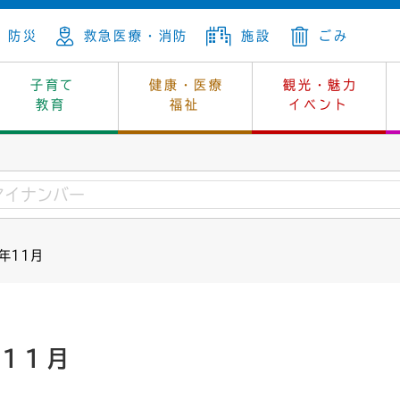
防災
救急医療・消防
施設
ごみ
子育て
健康・医療
観光・魅力
教育
福祉
イベント
年金
ンニュートラル
内
上下水道
生涯学習
休日当番医
レジャー・スポーツ
土地
市長の部屋
斎場
鎖
介護
保健所
はじめよう、ハマライフ
消費生活
幼稚園一覧
環境対策
選挙
1年11月
就労
産
中学校一覧
環境
企業立地
例規・公示
・動物
計画
市民活動
予算・財政
本・抄本
開・個人情報
住所変更
監査
年11月
宅
の施策
ごみ・リサイクル
景観