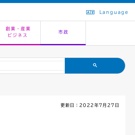
Language
創業・産業
市政
ビジネス
生活排水
教育委員会
救急・夜間診療
施設予約（まつぼっくり）
指定管理者制度
議会
市民安全
入学式・卒業式
感染症
はたちの集い
公共事業の技術監理
オープンデータ
住居表示
通学区域
バナー広告
組織案内
住民票の写し
広聴・広報
更新日：2022年7月27日
国民健康保険
都市整備
ごみの分別方法
屋外広告物