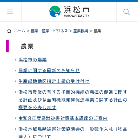
ホーム
>
創業・産業・ビジネス
>
産業振興
> 農業
農業
浜松市の農業
農業に関する最新のお知らせ
生産緑地地区指定申請の受け付け
浜松市農業の有する多面的機能の発揮の促進に関す
る計画及び多面的機能発揮促進事業に関する計画の
概要を公表します
令和8年度鳥獣被害対策基本講座のご案内
浜松地域鳥獣被害対策協議会の一般競争入札（物品
購入）について