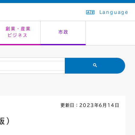
Language
創業・産業
市政
ビジネス
生活排水
教育委員会
救急・夜間診療
施設予約（まつぼっくり）
指定管理者制度
議会
市民安全
入学式・卒業式
感染症
はたちの集い
公共事業の技術監理
オープンデータ
住居表示
通学区域
バナー広告
組織案内
住民票の写し
広聴・広報
更新日：2023年6月14日
国民健康保険
都市整備
版）
ごみの分別方法
屋外広告物