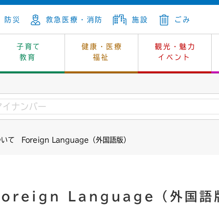
防災
救急医療・消防
施設
ごみ
子育て
健康・医療
観光・魅力
教育
福祉
イベント
年金
ンニュートラル
内
上下水道
生涯学習
休日当番医
レジャー・スポーツ
土地
市長の部屋
斎場
鎖
介護
保健所
はじめよう、ハマライフ
消費生活
幼稚園一覧
環境対策
選挙
て Foreign Language（外国語版）
就労
産
中学校一覧
環境
企業立地
例規・公示
・動物
計画
市民活動
予算・財政
本・抄本
開・個人情報
住所変更
監査
reign Language（外国語
宅
の施策
ごみ・リサイクル
景観