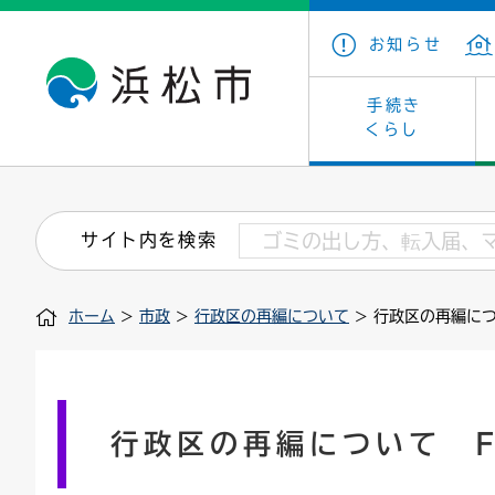
お知らせ
手続き
くらし
戸籍・住民の手続き
子育て・青少年・若者
健康・医療
文化・芸術
産業振興
市の概要
保険・
教育
福祉
文化財
カーボ
庁舎案
サイト内を検索
住まい・建築
看護専門学校
介護保険
浜松・浜名湖だいすきネット
発注情報(入札・契約)
外郭団体
墓地・
学級閉
福祉・
統計
ホーム
>
市政
>
行政区の再編について
> 行政区の再編につい
税金
小学校一覧
募集
職員採用
法人税
雇用・
市有財
道路・交通・河川
行政区
ペット
施策・
印鑑登録証明書
会議
戸籍謄
情報公
行政区の再編について Fo
道路台帳
附属機関
市営住
国・県