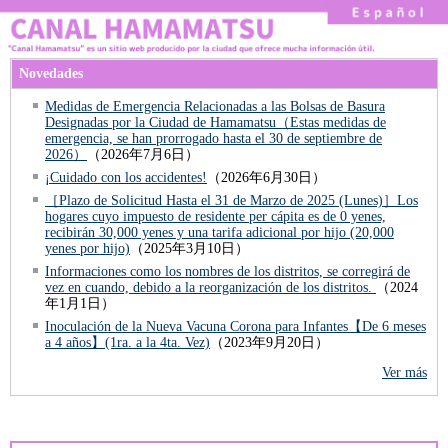
Novedades
Medidas de Emergencia Relacionadas a las Bolsas de Basura
Designadas por la Ciudad de Hamamatsu（Estas medidas de
emergencia, se han prorrogado hasta el 30 de septiembre de
2026）
（2026年7月6日）
¡Cuidado con los accidentes!
（2026年6月30日）
［Plazo de Solicitud Hasta el 31 de Marzo de 2025 (Lunes)］Los
hogares cuyo impuesto de residente per cápita es de 0 yenes,
recibirán 30,000 yenes y una tarifa adicional por hijo (20,000
yenes por hijo)
（2025年3月10日）
Informaciones como los nombres de los distritos, se corregirá de
vez en cuando, debido a la reorganización de los distritos.
（2024
年1月1日）
Inoculación de la Nueva Vacuna Corona para Infantes【De 6 meses
a 4 años】(1ra. a la 4ta. Vez)
（2023年9月20日）
Ver más