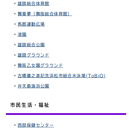
雄踏総合体育館
舞童夢（舞阪総合体育館）
馬郡運動広場
渚園
雄踏総合公園
雄踏グラウンド
舞阪乙女園グラウンド
古橋廣之進記念浜松市総合水泳場(ToBiO)
弁天島海浜公園
市民生活・福祉
西部保健センター