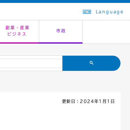
Language
創業・産業
市政
ビジネス
生活排水
教育委員会
救急・夜間診療
施設予約（まつぼっくり）
指定管理者制度
議会
市民安全
入学式・卒業式
感染症
はたちの集い
公共事業の技術監理
オープンデータ
住居表示
通学区域
バナー広告
組織案内
住民票の写し
広聴・広報
更新日：2024年1月1日
国民健康保険
都市整備
ごみの分別方法
屋外広告物