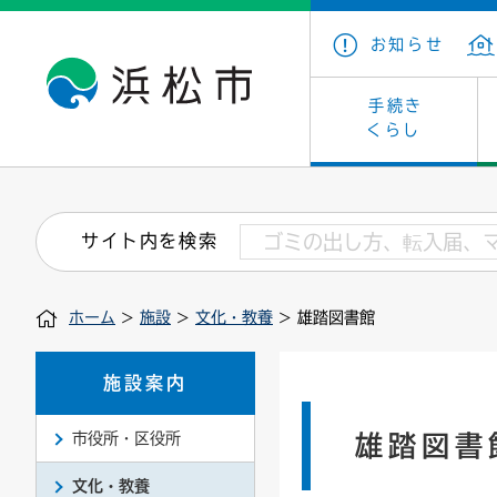
お知らせ
手続き
くらし
戸籍・住民の手続き
子育て・青少年・若者
健康・医療
文化・芸術
産業振興
市の概要
保険・
教育
福祉
文化財
カーボ
庁舎案
サイト内を検索
住まい・建築
看護専門学校
介護保険
浜松・浜名湖だいすきネット
発注情報(入札・契約)
外郭団体
墓地・
学級閉
福祉・
統計
ホーム
>
施設
>
文化・教養
> 雄踏図書館
税金
小学校一覧
募集
職員採用
法人税
雇用・
市有財
道路・交通・河川
行政区
ペット
施策・
施設案内
印鑑登録証明書
会議
戸籍謄
情報公
市役所・区役所
雄踏図書
道路台帳
附属機関
市営住
国・県
文化・教養