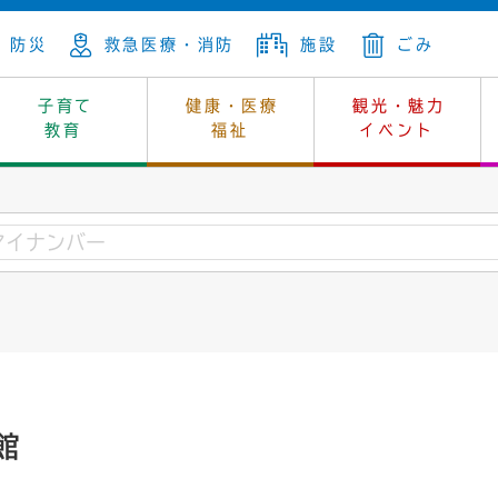
防災
救急医療・消防
施設
ごみ
子育て
健康・医療
観光・魅力
教育
福祉
イベント
年金
ンニュートラル
内
上下水道
生涯学習
休日当番医
レジャー・スポーツ
土地
市長の部屋
斎場
鎖
介護
保健所
はじめよう、ハマライフ
消費生活
幼稚園一覧
環境対策
選挙
就労
産
中学校一覧
環境
企業立地
例規・公示
・動物
計画
市民活動
予算・財政
本・抄本
開・個人情報
住所変更
監査
館
宅
の施策
ごみ・リサイクル
景観