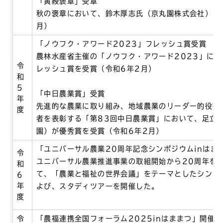
「黄綬褒章」受章
秋の褒章において、鈴木厚志氏（京丸園株式会社）が
月）
「ノウフク・アワード2023」フレッシュ賞受賞
農林水産省主催の「ノウフク・アワード2023」に
令
レッシュ賞を受賞（令和6年2月）
和
5
「中日農業賞」受賞
年
先進的な農業に取り組み、地域農業のリーダー的役割
度
者を表彰する「第83回中日農業賞」において、足立章
園）が優秀賞を受賞（令和6年2月）
「ユニバーサル農業20周年記念シンポジウムinはま
令
ユニバーサル農業推進事業の取組開始から20周年を
和
て、「農業と福祉の世界会議」をテーマとしたシンポ
6
年
よび、スタディツアーを開催した。
度
令
「農福連携全国フォーラム2025inはままつ」開催