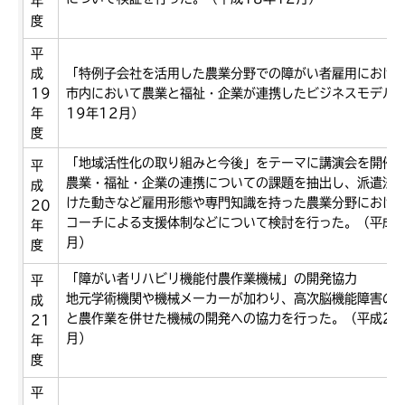
年
度
平
成
「特例子会社を活用した農業分野での障がい者雇用におけ
19
市内において農業と福祉・企業が連携したビジネスモデル
年
19年12月）
度
「地域活性化の取り組みと今後」をテーマに講演会を開催
平
農業・福祉・企業の連携についての課題を抽出し、派遣法
成
けた動きなど雇用形態や専門知識を持った農業分野におけ
20
コーチによる支援体制などについて検討を行った。（平成2
年
月）
度
「障がい者リハビリ機能付農作業機械」の開発協力
平
地元学術機関や機械メーカーが加わり、高次脳機能障害の
成
と農作業を併せた機械の開発への協力を行った。（平成21
21
月）
年
度
平