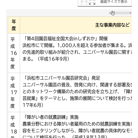
画面サイズで表示
年
主な事業内容など
度
「第4回園芸福祉全国大会inしずおか」開催
平
浜松市にて開催。1,000人を超える参加者が集まる。浜松
成
の先進的取り組みが紹介され、ユニバーサル園芸に関する
16
まる。（平成16年9月）
年
度
「浜松市ユニバーサル園芸研究会」発足
平
ユニバーサル園芸の普及、啓発に向け、関連する部署及び
成
とのネットワーク構築のための研究会を立ち上げ、「障が
17
芸就業」をテーマとし、施策の展開について検討を行った
年
17年6月）
度
「障がい者の就農訓練」実施
平
農業分野における障がい者雇用のための就農訓練を実施し
成
容をモニタリングしながら、障がい者就農の具体的なモデ
18
について検証を行った。（平成18年12月）