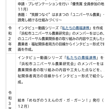
申請・プレゼンテーションを行い「優秀賞 全員参加の地域
11月）
表題：“笑顔つなぐ”はままつの「ユニバーサル農業」～ど
誘発し続ける仕組みづくり～
令
インタビュー動画シリーズ「
私たちの農福連携
」を作成（
和
「浜松市ユニバーサル農業研究会」のメンバーをはじめ、
2
のユニバーサル農業関係者の取り組みの内容や工夫した点
年
農業者・福祉関係者両方の目線からインタビュー形式で紹
度
画を作成。
インタビュー動画シリーズ「
私たちの農福連携
」を作
「浜松市ユニバーサル農業研究会」のメンバーをはじ
農業関係者の取り組みの内容や工夫した点などを、
農
祉関係者両方の目線からインタビュー形式で紹介した
成。
令
和
絵本「めねぎのうえんのガ・ガ・ガーン！」発行（令
3
12月）
年