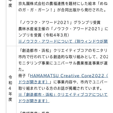
京丸園株式会社の農福連携を題材にした絵本「めねぎ
度
のガ・ガ・ガーン！」が合同出版から発行された。
「ノウフク・アワード2021」グランプリ受賞
農林水産省主催の「ノウフク・アワード2021」に
ンプリを受賞（令和4年3月）
※ノウフク・アワードについて（別ウィンドウが開き
「創造都市・浜松」クリエイティブコアのモニタリン
市内で行われている創造的な取り組みとして、2022
モニタリング事業にユニバーサル農業推進事業が選出
た。
冊子「
HAMAMATSU Creative Core2022（
令
ドウが開きます）
」に事業内容や、市内でユニバーサ
和
4
取り組まれている方のお話が掲載されています。
年
※「創造都市・浜松」クリエイティブコアについて
（
度
ドウが開きます）