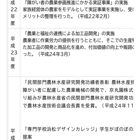
成
「障がい者の農業参画推進にかかる実証事業」の実施
22
家族経営体の農家をモデルとして実証事業を実施し、受け
年
メリットの整理を行った。（平成22年2月）
度
「農業と福祉の連携による加工品開発」の実施
平
農業者に作業労力の提供を行うとともに、そこでの生産物
成
た加工品の開発と商品化を進め、付加価値の向上や販路の
23
った。（平成24年3月）
年
度
「民間部門農林水産研究開発功績者表彰 農林水産技
障がい者に配慮した農業機械の開発で、京丸園株式会
り組みが農林水産省の民間部門農林水産研究開発功績
で農林水産技術会議会長賞を受賞。（平成24年11月
「専門学校浜松デザインカレッジ」学生がぽのぽの商
平
提案
成