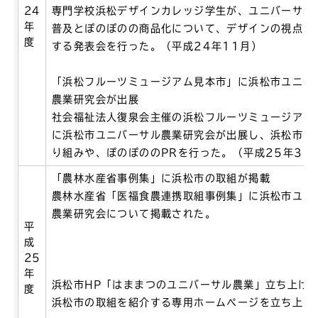
24
専門学校浜松デザインカレッジ学生が、ユニバーサル
年
普及とぽのぽのの商品化について、デザインの視点か
度
する発表会を行った。（平成24年11月）
「浜松フルーツミュージアム見本市」に浜松市ユニバ
農業研究会が出展
社会福祉法人復泉会主催の浜松フルーツミュージアム
に浜松市ユニバーサル農業研究会が出展し、浜松市の
り組みや、ぽのぽののPRを行った。（平成25年3月
「農林水産省事例集」に浜松市の取組が掲載
農林水産省「医福食農連携取組事例集」に浜松市ユニ
農業研究会について掲載された。
平
成
25
年
浜松市HP「はままつのユニバーサル農業」立ち上げ
度
浜松市の取組を紹介する専用ホームページを立ち上げ