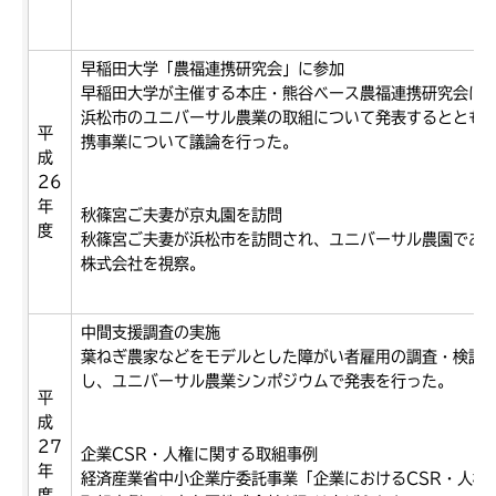
早稲田大学「農福連携研究会」に参加
早稲田大学が主催する本庄・熊谷ベース農福連携研究会に
浜松市のユニバーサル農業の取組について発表するととも
平
携事業について議論を行った。
成
26
年
秋篠宮ご夫妻が京丸園を訪問
度
秋篠宮ご夫妻が浜松市を訪問され、ユニバーサル農園であ
株式会社を視察。
中間支援調査の実施
葉ねぎ農家などをモデルとした障がい者雇用の調査・検証
し、ユニバーサル農業シンポジウムで発表を行った。
平
成
27
企業CSR・人権に関する取組事例
年
経済産業省中小企業庁委託事業「企業におけるCSR・人権
度