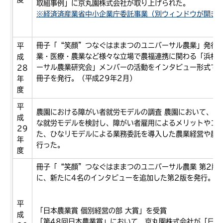
取組事例」に京丸園株式会社が取り上げられた。
※経済済産業省中小企業庁委託事業（別ウィンドウが開き
冊子「“笑顔”つなぐはままつのユニバーサル農業」発行 
平
業・医療・農業など様々な立場で農福連携に関わる「浜松
成
ーサル農業研究会」メンバーの活動をインタビュー形式で
28
冊子を発行。（平成29年2月）
年
度
平
農園における障がい者就労モデルの調査 農園において、障
成
な就労モデルを検討し、障がい者雇用によるメリットやコ
29
た、ひなリモデルによる業務委託を導入した農業経営や農
年
行った。
度
冊子「“笑顔”つなぐはままつのユニバーサル農業 第2版発
に、新たに4名のインタビューを追加した第2版を発行。（
平
「日本農業賞 個別経営の部 大賞」を受賞
成
「第48回日本農業賞」において、京丸園株式会社が「日本