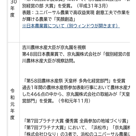
30
別経営の部 大賞」を受賞。（平成31年3月）
年
表題：ユニバーサル農業で高収益実現 創意工夫で作業を標
度
が輝ける農業で「笑顔創造」
※日本農業賞について（別ウィンドウが開きます）
吉川農林水産大臣が京丸園を視察
第48回日本農業賞で、京丸園株式会社が「個別経営の部 
川農林水産大臣が視察訪問。
「第58回農林水産祭 天皇杯 多角化経営部門」を受賞
過去1年間の農林水産祭参加表彰行事において農林水産大
令
した466点の中から、京丸園株式会社の取組みが「天皇杯
和
営部門」を受賞。（令和元年11月）
元
年
度
「第7回プラチナ大賞 優秀賞 全員参加の地域づくり賞」を
「第7回プラチナ大賞」において、「浜松市」「京丸園株
「株式会社ひなり」の3者で、浜松のユニバーサル農業に