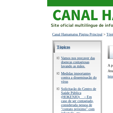
Canal Hamamatsu Página Principal
>
Tópi
Tópicos
Vamos nos precaver das
doenças contagiosas
A p
lavando as mãos.
Atu
Medidas importantes
htt
contra a disseminação do
vírus
Solicitação do Centro de
Saúde Pública
(HOKENJO) －Em
caso de ser contagiado,
considerada pessoa de
“contato próximo” com