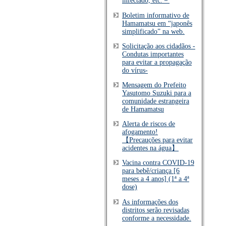
infectado, etc.－
Boletim informativo de
Hamamatsu em “japonês
simplificado” na web.
Solicitação aos cidadãos -
Condutas importantes
para evitar a propagação
do vírus-
Mensagem do Prefeito
Yasutomo Suzuki para a
comunidade estrangeira
de Hamamatsu
Alerta de riscos de
afogamento!
【Precauções para evitar
acidentes na água】
Vacina contra COVID-19
para bebê/criança [6
meses a 4 anos] (1ª a 4ª
dose)
As informações dos
distritos serão revisadas
conforme a necessidade.