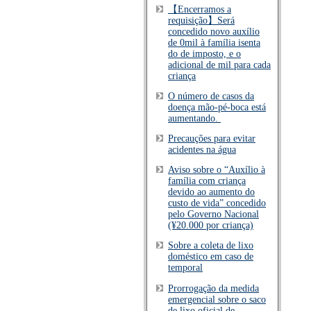
【Encerramos a
requisição】Será
concedido novo auxílio
de 0mil à família isenta
do de imposto, e o
adicional de mil para cada
criança
O número de casos da
doença mão-pé-boca está
aumentando.
Precauções para evitar
acidentes na água
Aviso sobre o “Auxílio à
família com criança
devido ao aumento do
custo de vida” concedido
pelo Governo Nacional
(¥20.000 por criança)
Sobre a coleta de lixo
doméstico em caso de
temporal
Prorrogação da medida
emergencial sobre o saco
de lixo oficial de