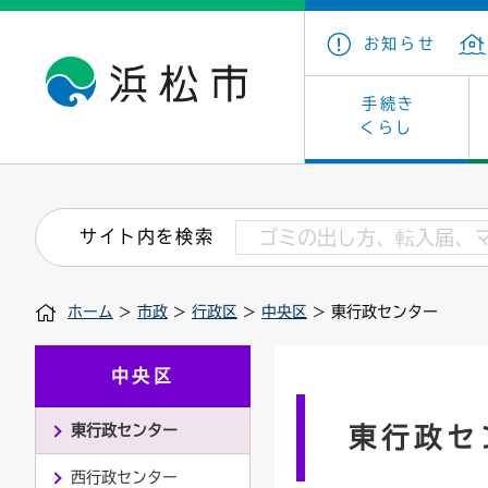
お知らせ
手続き
くらし
戸籍・住民の手続き
子育て・青少年・若者
健康・医療
文化・芸術
産業振興
市の概要
保険・
教育
福祉
文化財
カーボ
庁舎案
サイト内を検索
住まい・建築
看護専門学校
介護保険
浜松・浜名湖だいすきネット
発注情報(入札・契約)
外郭団体
墓地・
学級閉
福祉・
統計
ホーム
>
市政
>
行政区
>
中央区
> 東行政センター
税金
小学校一覧
募集
職員採用
法人税
雇用・
市有財
道路・交通・河川
行政区
ペット
施策・
中央区
印鑑登録証明書
会議
戸籍謄
情報公
東行政センター
東行政セ
道路台帳
附属機関
市営住
国・県
西行政センター