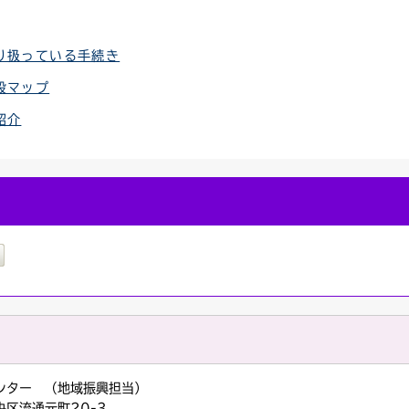
り扱っている手続き
設マップ
紹介
ンター （地域振興担当）
央区流通元町20-3