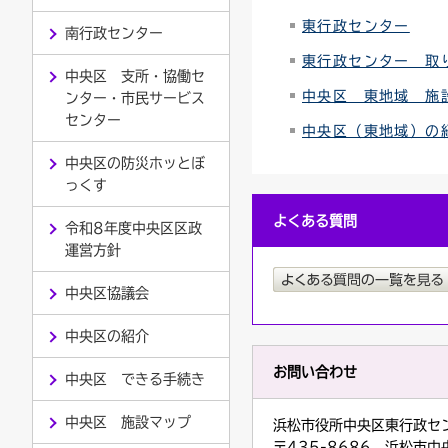
東行政センター
南行政センター
連絡ごみ
ユニバーサルデザイン
東行政センター 取
中央区 支所・協働セ
中央区 東地域 施
ンター・市民サービス
センター
中央区（東地域）の
中央区の防災ホッとぼ
っくす
よくある質問
令和8年度中央区区政
運営方針
中央区協議会
中央区の紹介
お問い合わせ
中央区 できる手続き
中央区 施設マップ
浜松市役所中央区東行政セ
〒435-8686 浜松市中