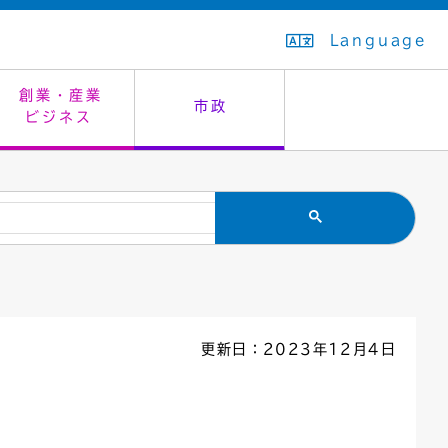
Language
創業・産業
市政
ビジネス
生活排水
教育委員会
救急・夜間診療
施設予約（まつぼっくり）
指定管理者制度
議会
市民安全
入学式・卒業式
感染症
はたちの集い
公共事業の技術監理
オープンデータ
住居表示
通学区域
バナー広告
組織案内
住民票の写し
広聴・広報
更新日：2023年12月4日
国民健康保険
都市整備
ごみの分別方法
屋外広告物