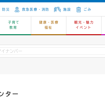
防災
救急医療・消防
施設
ごみ
子育て
健康・医療
観光・魅力
教育
福祉
イベント
年金
ンニュートラル
内
上下水道
生涯学習
休日当番医
レジャー・スポーツ
土地
市長の部屋
斎場
鎖
介護
保健所
はじめよう、ハマライフ
消費生活
幼稚園一覧
環境対策
選挙
就労
産
中学校一覧
環境
企業立地
例規・公示
・動物
計画
市民活動
予算・財政
本・抄本
開・個人情報
住所変更
監査
ンター
宅
の施策
ごみ・リサイクル
景観