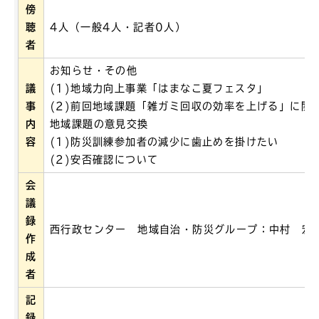
傍
聴
4人（一般4人・記者0人）
者
お知らせ・その他
議
(1)地域力向上事業「はまなこ夏フェスタ」
事
(2)前回地域課題「雑ガミ回収の効率を上げる」に関
内
地域課題の意見交換
容
(1)防災訓練参加者の減少に歯止めを掛けたい
(2)安否確認について
会
議
録
西行政センター 地域自治・防災グループ：中村 宏
作
成
者
記
録