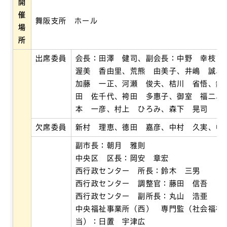
開
催
舞阪支所 ホール
場
所
出席委員
会長：田澤 健司、副会長：中野 幸枝
渥美 香由里、荒熊 由美子、井嶋 誠、
加藤 一正、河瀬 俊夫、桔川 省悟、鈴
田 佐千代、袴田 多惠子、御室 福二、
本 一彦、村上 ひろみ、森下 晃司
欠席委員
新村 理恵、德田 嘉彦、中村 久実、中
副市長：朝月 雅則
中央区 区長：岡安 章宏
西行政センター 所長：鈴木 三男
西行政センター 調整官：藤田 信吾
西行政センター 副所長：丸山 浩亜
中央福祉事業所（西） 専門監（社会福祉
当）：日置 宇津広