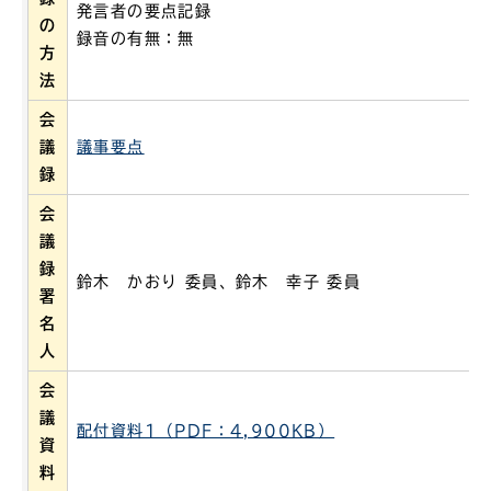
発言者の要点記録
の
録音の有無：無
方
法
会
議
議事要点
録
会
議
録
鈴木 かおり 委員、鈴木 幸子 委員
署
名
人
会
議
配付資料1（PDF：4,900KB）
資
料