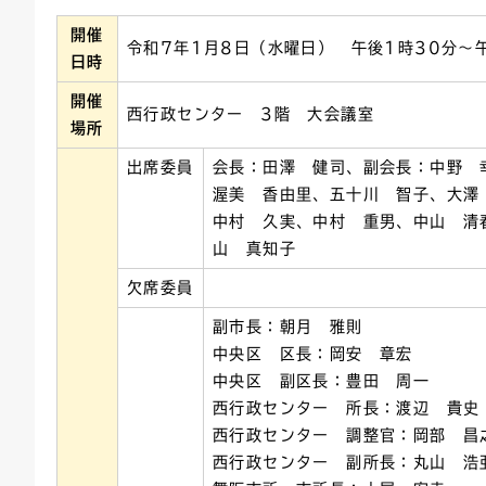
開催
連絡ごみ
ユニバーサルデザイン
令和7年1月8日（水曜日） 午後1時30分～
日時
開催
西行政センター 3階 大会議室
場所
出席委員
会長：田澤 健司、副会長：中野 
渥美 香由里、五十川 智子、大澤
中村 久実、中村 重男、中山 清
山 真知子
欠席委員
副市長：朝月 雅則
中央区 区長：岡安 章宏
中央区 副区長：豊田 周一
西行政センター 所長：渡辺 貴史
西行政センター 調整官：岡部 昌
西行政センター 副所長：丸山 浩