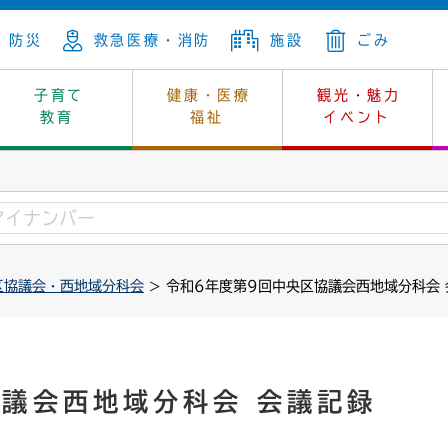
防災
救急医療・消防
施設
ごみ
子育て
健康・医療
観光・魅力
教育
福祉
イベント
年金
ンニュートラル
内
上下水道
生涯学習
休日当番医
レジャー・スポーツ
土地
市長の部屋
斎場
鎖
介護
保健所
はじめよう、ハマライフ
消費生活
幼稚園一覧
環境対策
選挙
区協議会・西地域分科会
> 令和6年度第9回中央区協議会西地域分科会
就労
産
中学校一覧
環境
企業立地
例規・公示
・動物
計画
市民活動
予算・財政
本・抄本
開・個人情報
住所変更
監査
議会西地域分科会 会議記録
宅
の施策
ごみ・リサイクル
景観