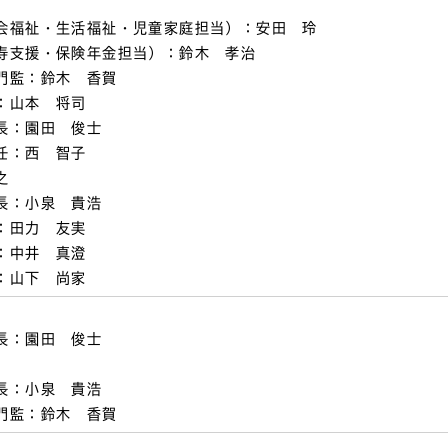
会福祉・生活福祉・児童家庭担当）：安田 玲
寿支援・保険年金担当）：鈴木 孝治
門監：鈴木 香賀
：山本 将司
長：園田 俊士
任：西 智子
之
長：小泉 貴浩
：田力 友実
：中井 真澄
：山下 尚家
長：園田 俊士
長：小泉 貴浩
門監：鈴木 香賀