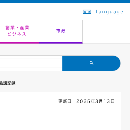
Language
創業・産業
市政
ビジネス
生活排水
教育委員会
救急・夜間診療
施設予約（まつぼっくり）
指定管理者制度
議会
市民安全
入学式・卒業式
感染症
はたちの集い
公共事業の技術監理
オープンデータ
 会議記録
住居表示
通学区域
バナー広告
組織案内
住民票の写し
広聴・広報
更新日：2025年3月13日
国民健康保険
都市整備
ごみの分別方法
屋外広告物