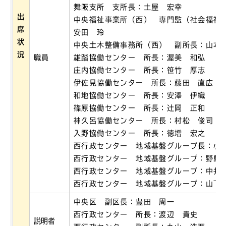
舞阪支所 支所長：土屋 宏幸
出
中央福祉事業所（西） 専門監（社会福祉
席
安田 玲
状
中央土木整備事務所（西） 副所長：山本
況
職員
雄踏協働センター 所長：渥美 和弘
庄内協働センター 所長：笹竹 厚志
伊佐見協働センター 所長：藤田 直広
和地協働センター 所長：安澤 伊織
篠原協働センター 所長：辻岡 正和
神久呂協働センター 所長：村松 俊司
入野協働センター 所長：徳増 宏之
西行政センター 地域基盤グループ長：小
西行政センター 地域基盤グループ：野島
西行政センター 地域基盤グループ：中井
西行政センター 地域基盤グループ：山下
中央区 副区長：豊田 周一
西行政センター 所長：渡辺 貴史
説明者