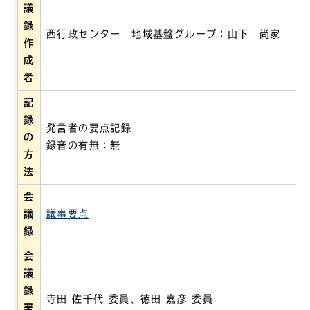
議
録
西行政センター 地域基盤グループ：山下 尚家
作
成
者
記
録
発言者の要点記録
の
録音の有無：無
方
法
会
議
議事要点
録
会
議
録
寺田 佐千代 委員、徳田 嘉彦 委員
署