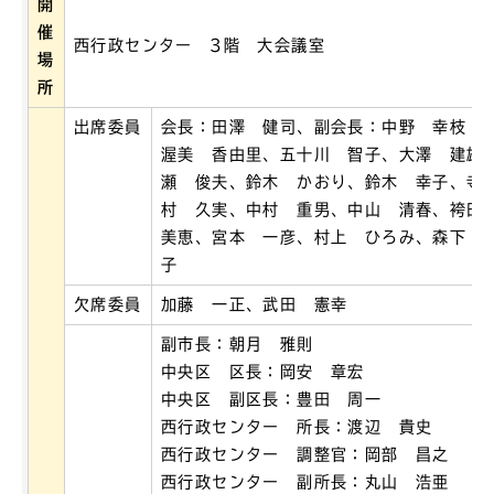
開
催
西行政センター 3階 大会議室
場
所
出席委員
会長：田澤 健司、副会長：中野 幸枝
渥美 香由里、五十川 智子、大澤 建雄
瀬 俊夫、鈴木 かおり、鈴木 幸子、寺
村 久実、中村 重男、中山 清春、袴田
美恵、宮本 一彦、村上 ひろみ、森下 
子
欠席委員
加藤 一正、武田 憲幸
副市長：朝月 雅則
中央区 区長：岡安 章宏
中央区 副区長：豊田 周一
西行政センター 所長：渡辺 貴史
西行政センター 調整官：岡部 昌之
西行政センター 副所長：丸山 浩亜