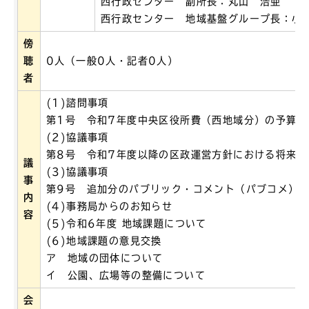
西行政センター 副所長：丸山 浩亜
西行政センター 地域基盤グループ長：小
傍
聴
0人（一般0人・記者0人）
者
(1)諮問事項
第1号 令和7年度中央区役所費（西地域分）の予算要
(2)協議事項
第8号 令和7年度以降の区政運営方針における将来像
議
(3)協議事項
事
第9号 追加分のパブリック・コメント（パブコメ）
内
(4)事務局からのお知らせ
容
(5)令和6年度 地域課題について
(6)地域課題の意見交換
ア 地域の団体について
イ 公園、広場等の整備について
会