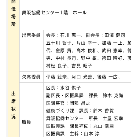
開
催
舞阪協働センター1階 ホール
場
所
出席委員
会長：石川 惠一、副会長：田澤 健司
五十川 智子、片山 幸一、加藤 一正、加藤
代、金原 貴、高木 俊和、武田 憲幸、德田
男、中村 長司、野中 敏、袴田 晴好、藤田
村松 良子、吉見 昭子
欠席委員
伊藤 絵奈、河口 光善、後藤 一広、
区長：水谷 供子
出
副区長・区振興課 課長：鈴木 克尚
席
区調整官：岡部 昌之
状
健康づくり課 課長：鈴木 香賀
況
舞阪協働センター 所長：土屋 宏幸
職員
区振興課 課長補佐：丸山 浩亜
区振興課 主幹：山本 淳