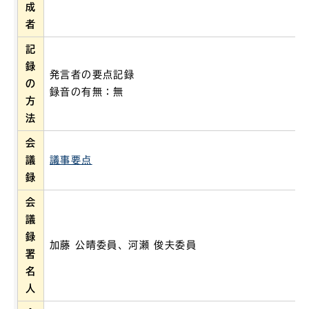
成
者
記
録
発言者の要点記録
の
録音の有無：無
方
法
会
議
議事要点
録
会
議
録
加藤 公晴委員、河瀬 俊夫委員
署
名
人