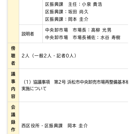
区振興課 主任：小泉 貴浩
区振興課：坂田 尚久
区振興課：岡本 圭介
中央卸市場 市場長：高柳 光男
説明者
中央卸市場 市場長補佐：水谷 寿樹
傍
聴
2人（一般2人・記者0人）
者
議
事
（1）協議事項 第2号 浜松市中央卸売市場再整備基本構
実施について
内
容
会
議
録
西区役所・区振興課 岡本 圭介
作