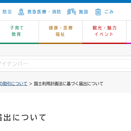
防災
救急医療・消防
施設
ごみ
子育て
健康・医療
観光・魅力
教育
福祉
イベント
年金
ンニュートラル
内
上下水道
生涯学習
休日当番医
レジャー・スポーツ
土地
市長の部屋
斎場
鎖
介護
保健所
はじめよう、ハマライフ
消費生活
幼稚園一覧
環境対策
選挙
の取引について
> 国土利用計画法に基づく届出について
就労
産
中学校一覧
環境
企業立地
例規・公示
・動物
計画
市民活動
予算・財政
本・抄本
開・個人情報
住所変更
監査
届出について
宅
の施策
ごみ・リサイクル
景観