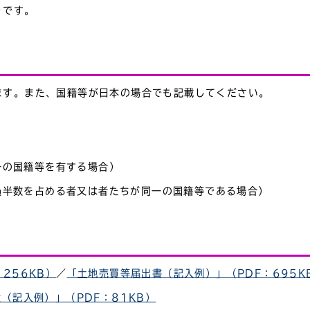
りです。
ます。また、国籍等が日本の場合でも記載してください。
一の国籍等を有する場合）
過半数を占める者又は者たちが同一の国籍等である場合）
256KB）
／
「土地売買等届出書（記入例）」（PDF：695K
（記入例）」（PDF：81KB）