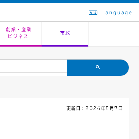
Language
創業・産業
市政
ビジネス
生活排水
教育委員会
救急・夜間診療
施設予約（まつぼっくり）
指定管理者制度
議会
市民安全
入学式・卒業式
感染症
はたちの集い
公共事業の技術監理
オープンデータ
住居表示
通学区域
バナー広告
組織案内
住民票の写し
広聴・広報
更新日：2026年5月7日
国民健康保険
都市整備
ごみの分別方法
屋外広告物