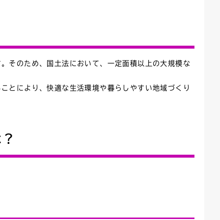
ごみカレンダー
広報はままつ
す。そのため、国土法において、一定面積以上の大規模な
ることにより、快適な生活環境や暮らしやすい地域づくり
は？