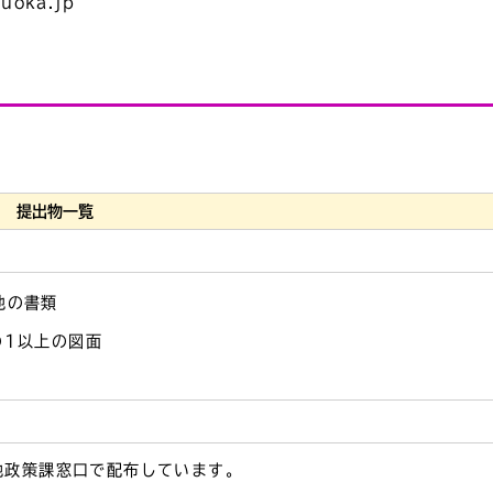
uoka.jp
提出物一覧
他の書類
の1以上の図面
地政策課窓口で配布しています。