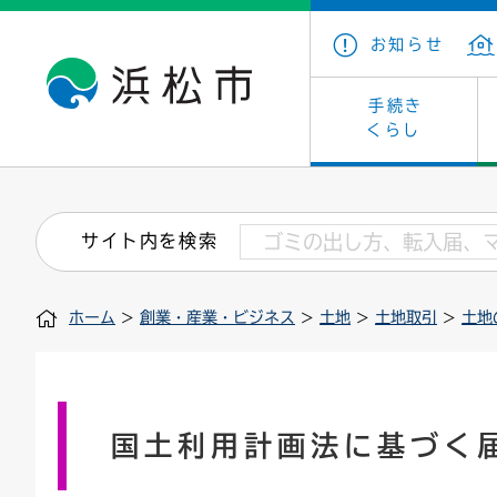
お知らせ
手続き
くらし
戸籍・住民の手続き
子育て・青少年・若者
健康・医療
文化・芸術
産業振興
市の概要
保険・
教育
福祉
文化財
カーボ
庁舎案
サイト内を検索
住まい・建築
看護専門学校
介護保険
浜松・浜名湖だいすきネット
発注情報(入札・契約)
外郭団体
墓地・
学級閉
福祉・
統計
ホーム
>
創業・産業・ビジネス
>
土地
>
土地取引
>
土地
税金
小学校一覧
募集
職員採用
法人税
雇用・
市有財
道路・交通・河川
行政区
ペット
施策・
印鑑登録証明書
会議
戸籍謄
情報公
国土利用計画法に基づく
道路台帳
附属機関
市営住
国・県