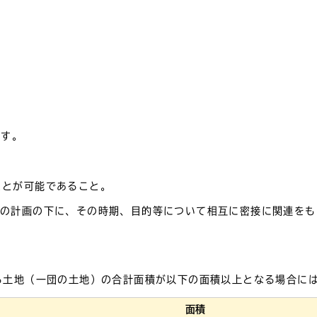
ます。
。
ことが可能であること。
連の計画の下に、その時期、目的等について相互に密接に関連をも
る土地（一団の土地）の合計面積が以下の面積以上となる場合に
面積