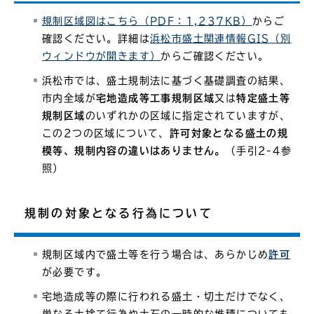
規制区域図はこちら（PDF：1,237KB）
からご
確認ください。詳細は
浜松市盛土関連情報GIS（別
ウィンドウが開きます）
からご確認ください。
浜松市では、盛土規制法に基づく基礎調査の結果、
市内全域が
宅地造成等工事規制区域
又は
特定盛土等
規制区域
のいずれかの区域に指定されていますが、
この2つの区域について、
許可対象となる盛土の規
模等、規制内容の違いはありません。
（手引2-4参
照）
規制の対象となる行為について
規制区域内で盛土等を行う場合は、あらかじめ
許可
が必要です。
宅地造成等の際に行われる盛土・切土だけでなく、
単なる土捨て行為や土石の一時的な堆積についても