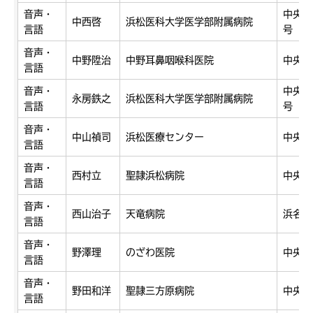
音声・
中央区
中西啓
浜松医科大学医学部附属病院
言語
号
音声・
中野陞治
中野耳鼻咽喉科医院
中央区
言語
音声・
中央区
永房鉄之
浜松医科大学医学部附属病院
言語
号
音声・
中山禎司
浜松医療センター
中央区
言語
音声・
西村立
聖隷浜松病院
中央区
言語
音声・
西山治子
天竜病院
浜名区
言語
音声・
野澤理
のざわ医院
中央区
言語
音声・
野田和洋
聖隷三方原病院
中央区
言語