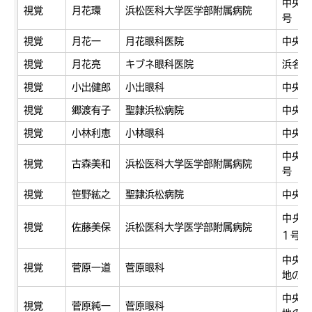
中央区
視覚
月花環
浜松医科大学医学部附属病院
号
視覚
月花一
月花眼科医院
中央区
視覚
月花亮
キブネ眼科医院
浜名区
視覚
小出健郎
小出眼科
中央区
視覚
郷渡有子
聖隷浜松病院
中央区
視覚
小林利恵
小林眼科
中央区
中央区
視覚
古森美和
浜松医科大学医学部附属病院
号
視覚
笹野紘之
聖隷浜松病院
中央区
中央
視覚
佐藤美保
浜松医科大学医学部附属病院
1号
中央区
視覚
菅原一道
菅原眼科
地の1
中央区
視覚
菅原純一
菅原眼科