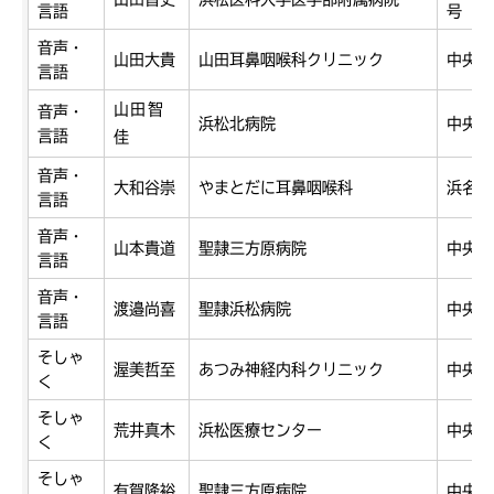
言語
号
音声・
山田大貴
山田耳鼻咽喉科クリニック
中央区
言語
山田智
音声・
浜松北病院
中央区
言語
佳
音声・
大和谷崇
やまとだに耳鼻咽喉科
浜名区
言語
音声・
山本貴道
聖隷三方原病院
中央区
言語
音声・
渡邉尚喜
聖隷浜松病院
中央区
言語
そしゃ
渥美哲至
あつみ神経内科クリニック
中央区
く
そしゃ
荒井真木
浜松医療センター
中央区
く
そしゃ
有賀隆裕
聖隷三方原病院
中央区