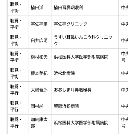
聴覚・
植田洋
植田耳鼻咽喉科
中央区
平衡
聴覚・
宇佐神篤
宇佐神クリニック
中央区
平衡
聴覚・
うすい耳鼻いんこう科クリニッ
臼井広明
中央区
平衡
ク
聴覚・
中央区
梅村和夫
浜松医科大学医学部附属病院
平衡
号
聴覚・
榎本美紀
浜松北病院
中央区
平衡
聴覚・
大嶋吾郎
おおしま耳鼻咽喉科
中央区
平行
聴覚・
岡村純
聖隷浜松病院
中央区
平行
聴覚・
加納康太
中央区
浜松医科大学医学部附属病院
平行
郎
号