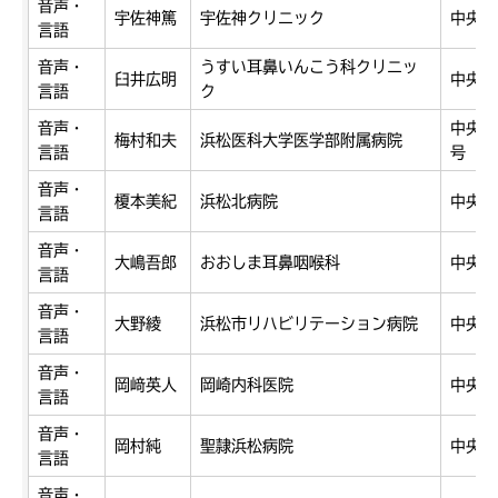
音声・
宇佐神篤
宇佐神クリニック
中央区
言語
音声・
うすい耳鼻いんこう科クリニッ
臼井広明
中央区
言語
ク
音声・
中央区
梅村和夫
浜松医科大学医学部附属病院
言語
号
音声・
榎本美紀
浜松北病院
中央区
言語
音声・
大嶋吾郎
おおしま耳鼻咽喉科
中央区
言語
音声・
大野綾
浜松市リハビリテーション病院
中央区
言語
音声・
岡﨑英人
岡崎内科医院
中央区
言語
音声・
岡村純
聖隷浜松病院
中央区
言語
音声・