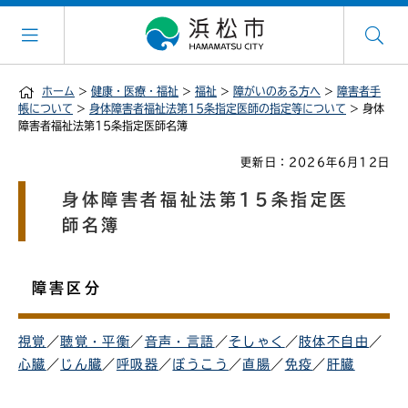
ホーム
>
健康・医療・福祉
>
福祉
>
障がいのある方へ
>
障害者手
帳について
>
身体障害者福祉法第15条指定医師の指定等について
> 身体
障害者福祉法第15条指定医師名簿
更新日：2026年6月12日
身体障害者福祉法第15条指定医
師名簿
障害区分
視覚
／
聴覚・平衡
／
音声・言語
／
そしゃく
／
肢体不自由
／
心臓
／
じん臓
／
呼吸器
／
ぼうこう
／
直腸
／
免疫
／
肝臓