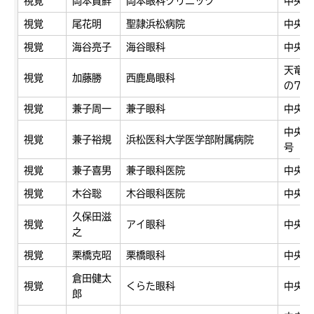
視覚
岡本貴鮮
岡本眼科クリニック
中央区
視覚
尾花明
聖隷浜松病院
中央区
視覚
海谷亮子
海谷眼科
中央区
天竜区
視覚
加藤勝
西鹿島眼科
の7
視覚
兼子周一
兼子眼科
中央区
中央区
視覚
兼子裕規
浜松医科大学医学部附属病院
号
視覚
兼子喜男
兼子眼科医院
中央区
視覚
木谷聡
木谷眼科医院
中央区
久保田滋
視覚
アイ眼科
中央区
之
視覚
栗橋克昭
栗橋眼科
中央区
倉田健太
視覚
くらた眼科
中央区
郎