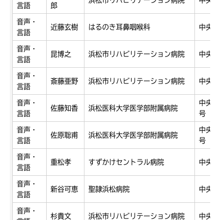
言語
郎
音声・
近藤玄樹
はるのき耳鼻咽喉科
中央区
言語
音声・
昆博之
浜松市リハビリテーション病院
中央区
言語
音声・
斎藤亜野
浜松市リハビリテーション病院
中央区
言語
音声・
中央区
佐藤知香
浜松医科大学医学部附属病院
言語
号
音声・
中央区
佐原聡甫
浜松医科大学医学部附属病院
言語
号
音声・
重松孝
すずかけセントラル病院
中央区
言語
音声・
新谷可恵
聖隷浜松病院
中央区
言語
音声・
杉貴文
浜松市リハビリテーション病院
中央区