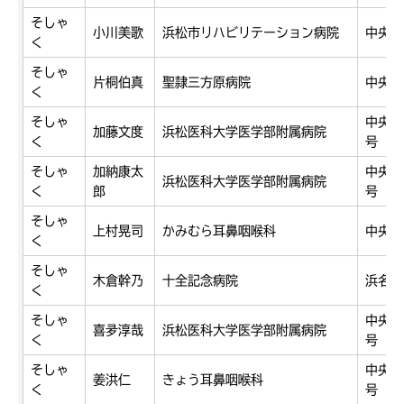
そしゃ
小川美歌
浜松市リハビリテーション病院
中央区
く
そしゃ
片桐伯真
聖隷三方原病院
中央区
く
そしゃ
中央区
加藤文度
浜松医科大学医学部附属病院
く
号
そしゃ
加納康太
中央区
浜松医科大学医学部附属病院
く
郎
号
そしゃ
上村晃司
かみむら耳鼻咽喉科
中央区
く
そしゃ
木倉幹乃
十全記念病院
浜名区
く
そしゃ
中央区
喜夛淳哉
浜松医科大学医学部附属病院
く
号
そしゃ
中央区
姜洪仁
きょう耳鼻咽喉科
く
号