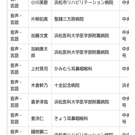
小川美歌
浜松市リハビリテーション病院
中央区
言語
音声・
片桐伯真
聖隷三方原病院
中央区
言語
音声・
中央区
加藤文度
浜松医科大学医学部附属病院
言語
号
音声・
加納康太
中央区
浜松医科大学医学部附属病院
言語
郎
号
音声・
上村晃司
かみむら耳鼻咽喉科
中央区
言語
音声・
木倉幹乃
十全記念病院
浜名区
言語
音声・
中央区
喜夛淳哉
浜松医科大学医学部附属病院
言語
号
音声・
中央区
姜洪仁
きょう耳鼻咽喉科
言語
号
音声・
國枝顕二
浜松市リハビリテーション病院
中央区