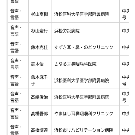
言語
音声・
中央区
杉山夏樹
浜松医科大学医学部附属病院
言語
号
音声・
杉山宏行
浜松労災病院
中央区
言語
音声・
鈴木克佳
すずき耳・鼻・のどクリニック
中央区
言語
音声・
鈴木悟
さなる耳鼻咽喉科医院
中央区
言語
音声・
鈴木麻千
中央区
浜松医科大学医学部附属病院
言語
子
号
音声・
中央区
髙嶋俊治
浜松医科大学医学部附属病院
言語
号
音声・
高橋吾郎
やまほし耳鼻咽喉科クリニック
中央区
言語
音声・
髙橋博達
浜松市リハビリテーション病院
中央区
言語