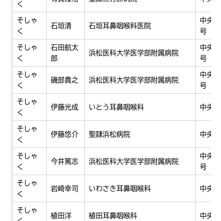
く
そしゃ
中央区
石垣清
石垣耳鼻咽喉科医院
く
号
そしゃ
石田航太
中央区
浜松医科大学医学部附属病院
く
郎
号
そしゃ
中央区
磯部貴之
浜松医科大学医学部附属病院
く
号
そしゃ
伊藤光成
いとう耳鼻咽喉科
中央区
く
そしゃ
伊藤悠介
聖隷浜松病院
中央区
く
そしゃ
中央区
今井篤志
浜松医科大学医学部附属病院
く
号
そしゃ
岩崎幸司
いわさき耳鼻咽喉科
中央区
く
そしゃ
植田洋
植田耳鼻咽喉科
中央区
く