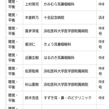
聴覚・
上村晃司
かみむら耳鼻咽喉科
中央区
平衡
聴覚・
木倉幹乃
十全記念病院
浜名区
平衡
聴覚・
中央区
喜夛淳哉
浜松医科大学医学部附属病院
平衡
号
聴覚・
中央区
姜洪仁
きょう耳鼻咽喉科
平衡
号
聴覚・
近藤玄樹
はるのき耳鼻咽喉科
中央区
平衡
聴覚・
中央区
佐原聡甫
浜松医科大学医学部附属病院
平衡
号
聴覚・
中央区
杉山夏樹
浜松医科大学医学部附属病院
平衡
号
聴覚・
鈴木克佳
すずき耳・鼻・のどクリニック
中央区
平衡
聴覚・