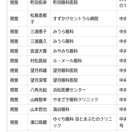
視覚
町田拓幸
町田眼科医院
の1
松島差都
視覚
すずかけセントラル病院
中央区
子
視覚
三浦恵子
みうら眼科
中央区
視覚
三浦嘉久
みうら眼科
中央区
視覚
宮道大督
みやみち眼科
中央区
視覚
村松昌裕
ル・メール眼科
中央区
視覚
望月邦雄
望月眼科医院
中央区
視覚
望月深雪
望月眼科医院
中央区
視覚
八角光起
浜松医療センター
中央区
視覚
山﨑智幸
やまざき眼科クリニック
中央区
視覚
山本哲也
海谷眼科
中央区
ゆぐち眼科 目とまぶたのクリニ
中央区
視覚
湯口琢磨
ック
号