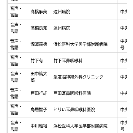
音声・
髙橋麻美
遠州病院
中央区
言語
音声・
髙橋良知
遠州病院
中央区
言語
音声・
中央区
瀧澤義徳
浜松医科大学医学部附属病院
言語
号
音声・
竹下有
竹下耳鼻咽喉科
中央区
言語
音声・
田中篤太
聖友脳神経外科クリニック
中央区
言語
郎
音声・
戸田行雄
戸田耳鼻咽喉科医院
中央区
言語
音声・
鳥居智子
とりい耳鼻咽喉科医院
中央区
言語
音声・
中央区
中川雅裕
浜松医科大学医学部附属病院
言語
号