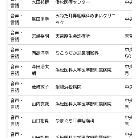
水田邦博
浜松医療センター
中央区
言語
音声・
みねた耳鼻咽喉科めまいクリニ
峯田周幸
中央区
言語
ック
音声・
宮嶋裕明
天竜厚生会診療所
天竜区
言語
音声・
中央区
向高洋幸
むこうだか耳鼻咽喉科
言語
503
音声・
森田浩太
中央区
浜松医科大学医学部附属病院
言語
朗
号
音声・
薮﨑敦子
聖隷浜松病院
中央区
言語
音声・
中央区
山内克哉
浜松医科大学医学部附属病院
言語
号
音声・
中央区
山口裕貴
やまぐち耳鼻咽喉科
言語
号
音声・
中央区
山田智史
浜松医科大学医学部附属病院