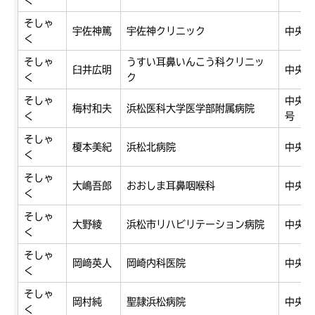
そしゃ
宇佐神篤
宇佐神クリニック
中央区
く
そしゃ
うすい耳鼻いんこう科クリニッ
臼井広明
中央区
く
ク
そしゃ
中央区
梅村和夫
浜松医科大学医学部附属病院
く
号
そしゃ
榎本美紀
浜松北病院
中央区
く
そしゃ
大嶋吾郎
おおしま耳鼻咽喉科
中央区
く
そしゃ
大野綾
浜松市リハビリテーション病院
中央区
く
そしゃ
岡﨑英人
岡崎内科医院
中央区
く
そしゃ
岡村純
聖隷浜松病院
中央区
く