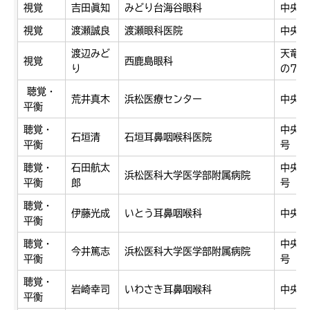
視覚
吉田眞知
みどり台海谷眼科
中央区
視覚
渡瀬誠良
渡瀬眼科医院
中央区
渡辺みど
天竜区
視覚
西鹿島眼科
り
の7
聴覚・
荒井真木
浜松医療センター
中央区
平衡
聴覚・
中央区
石垣清
石垣耳鼻咽喉科医院
平衡
号
聴覚・
石田航太
中央区
浜松医科大学医学部附属病院
平衡
郎
号
聴覚・
伊藤光成
いとう耳鼻咽喉科
中央区
平衡
聴覚・
中央区
今井篤志
浜松医科大学医学部附属病院
平衡
号
聴覚・
岩崎幸司
いわさき耳鼻咽喉科
中央区
平衡