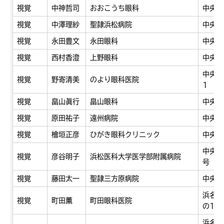
視覚
中神哲司
おおこうち眼科
中央区
視覚
中澤理紗
聖隷浜松病院
中央区
視覚
永田豊文
永田眼科
中央区
視覚
西村香澄
上野眼科
中央区
中央区
視覚
野寄清美
のより眼科医院
1
視覚
畠山眞行
畠山眼科
中央区
視覚
原田祐子
遠州病院
中央区
視覚
檜垣正彦
ひがき眼科クリニック
中央区
中央区
視覚
彦谷明子
浜松医科大学医学部附属病院
号
視覚
藤田太一
聖隷三方原病院
中央区
浜名区
視覚
町田薫
町田眼科医院
の1
浜名区