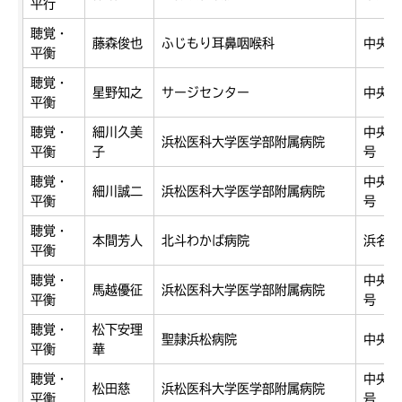
平行
聴覚・
藤森俊也
ふじもり耳鼻咽喉科
中央区
平衡
聴覚・
星野知之
サージセンター
中央区
平衡
聴覚・
細川久美
中央区
浜松医科大学医学部附属病院
平衡
子
号
聴覚・
中央区
細川誠二
浜松医科大学医学部附属病院
平衡
号
聴覚・
本間芳人
北斗わかば病院
浜名区
平衡
聴覚・
中央区
馬越優征
浜松医科大学医学部附属病院
平衡
号
聴覚・
松下安理
聖隷浜松病院
中央区
平衡
華
聴覚・
中央区
松田慈
浜松医科大学医学部附属病院
平衡
号