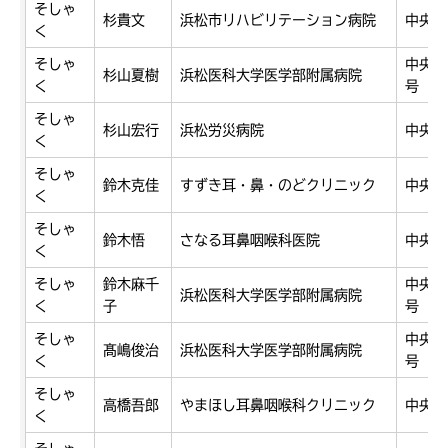
そしゃ
杉貴文
浜松市リハビリテーション病院
中央区
く
そしゃ
中央区
杉山夏樹
浜松医科大学医学部附属病院
く
号
そしゃ
杉山宏行
浜松労災病院
中央区
く
そしゃ
鈴木克佳
すずき耳・鼻・のどクリニック
中央区
く
そしゃ
鈴木悟
さなる耳鼻咽喉科医院
中央区
く
そしゃ
鈴木麻千
中央区
浜松医科大学医学部附属病院
く
子
号
そしゃ
中央区
髙嶋俊治
浜松医科大学医学部附属病院
く
号
そしゃ
高橋吾郎
やまほし耳鼻咽喉科クリニック
中央区
く