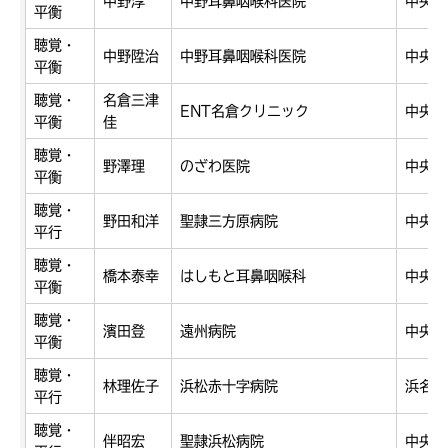
中野淳
中野耳鼻咽喉科医院
中央区
平衡
聴覚・
中野陞治
中野耳鼻咽喉科医院
中央区
平衡
聴覚・
名倉三津
ENT名倉クリニック
中央区
平衡
佳
聴覚・
野澤理
のざわ医院
中央区
平衡
聴覚・
野田和洋
聖隷三方原病院
中央区
平行
聴覚・
橋本泰幸
はしもと耳鼻咽喉科
中央区
平衡
聴覚・
濱田登
遠州病院
中央区
平衡
聴覚・
林理佐子
浜松赤十字病院
浜名区
平行
聴覚・
伴昭宏
聖隷浜松病院
中央区