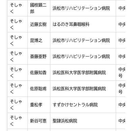
そしゃ
國枝顕二
浜松市リハビリテーション病院
中央区
く
郎
そしゃ
近藤玄樹
はるのき耳鼻咽喉科
中央区
く
そしゃ
昆博之
浜松市リハビリテーション病院
中央区
く
そしゃ
斎藤亜野
浜松市リハビリテーション病院
中央区
く
そしゃ
中央区
佐藤知香
浜松医科大学医学部附属病院
く
号
そしゃ
中央区
佐原聡甫
浜松医科大学医学部附属病院
く
号
そしゃ
重松孝
すずかけセントラル病院
中央区
く
そしゃ
新谷可恵
聖隷浜松病院
中央区
く