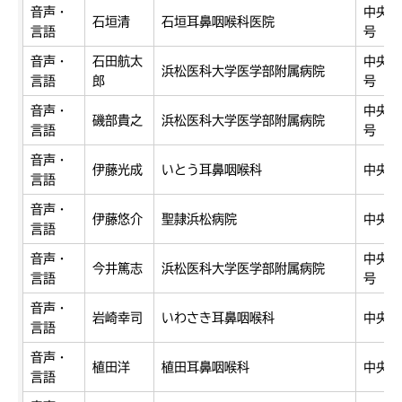
音声・
中央区
石垣清
石垣耳鼻咽喉科医院
言語
号
音声・
石田航太
中央区
浜松医科大学医学部附属病院
言語
郎
号
音声・
中央区
磯部貴之
浜松医科大学医学部附属病院
言語
号
音声・
伊藤光成
いとう耳鼻咽喉科
中央区
言語
音声・
伊藤悠介
聖隷浜松病院
中央区
言語
音声・
中央区
今井篤志
浜松医科大学医学部附属病院
言語
号
音声・
岩崎幸司
いわさき耳鼻咽喉科
中央区
言語
音声・
植田洋
植田耳鼻咽喉科
中央区
言語