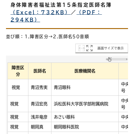
身体障害者福祉法第15条指定医師名簿
（Excel：732KB）
／
（PDF：
294KB）
並び順：1.障害区分→2.医師名50音順
画面サイズで表示
障害区
医師名
医療機関名
分
中央区
視覚
青沼秀実
青沼眼科
号
中央区
視覚
青沼宏亮
浜松医科大学医学部附属病院
号
視覚
浅井竜彦
あさい眼科
中央区
視覚
朝岡真
朝岡眼科医院
中央区