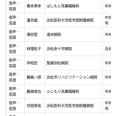
音声・
橋本泰幸
はしもと耳鼻咽喉科
中央区
言語
音声・
中央区
蓮井誠
浜松医科大学医学部附属病院
言語
号
音声・
濱田登
遠州病院
中央区
言語
音声・
林理佐子
浜松赤十字病院
浜名区
言語
音声・
伴昭宏
聖隷浜松病院
中央区
言語
音声・
藤島一郎
浜松市リハビリテーション病院
中央区
言語
音声・
藤森俊也
ふじもり耳鼻咽喉科
中央区
言語
音声・
中央区
坊岡英祐
浜松医科大学医学部附属病院
言語
号