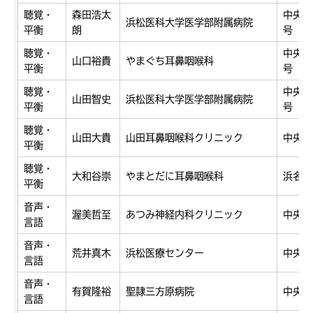
聴覚・
森田浩太
中央区
浜松医科大学医学部附属病院
平衡
朗
号
聴覚・
中央区
山口裕貴
やまぐち耳鼻咽喉科
平衡
号
聴覚・
中央区
山田智史
浜松医科大学医学部附属病院
平衡
号
聴覚・
山田大貴
山田耳鼻咽喉科クリニック
中央区
平衡
聴覚・
大和谷崇
やまとだに耳鼻咽喉科
浜名区
平衡
音声・
渥美哲至
あつみ神経内科クリニック
中央区
言語
音声・
荒井真木
浜松医療センター
中央区
言語
音声・
有賀隆裕
聖隷三方原病院
中央区
言語