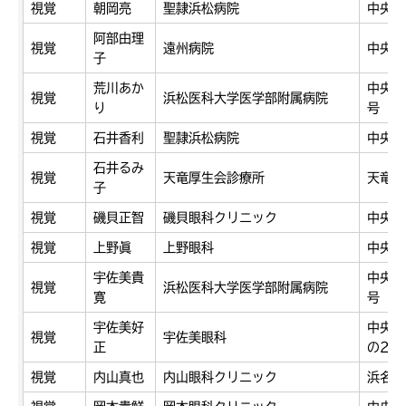
視覚
朝岡亮
聖隷浜松病院
中央区
阿部由理
視覚
遠州病院
中央区
子
荒川あか
中央区
視覚
浜松医科大学医学部附属病院
り
号
視覚
石井香利
聖隷浜松病院
中央区
石井るみ
視覚
天竜厚生会診療所
天竜区
子
視覚
磯貝正智
磯貝眼科クリニック
中央区
視覚
上野眞
上野眼科
中央区
宇佐美貴
中央区
視覚
浜松医科大学医学部附属病院
寛
号
宇佐美好
中央区
視覚
宇佐美眼科
正
の2
視覚
内山真也
内山眼科クリニック
浜名区