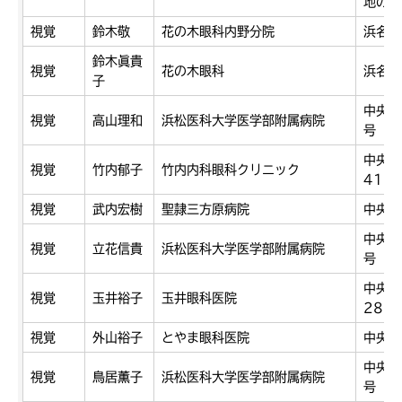
地の1
視覚
鈴木敬
花の木眼科内野分院
浜名区
鈴木眞貴
視覚
花の木眼科
浜名区
子
中央区
視覚
高山理和
浜松医科大学医学部附属病院
号
中央区
視覚
竹内郁子
竹内内科眼科クリニック
41
視覚
武内宏樹
聖隷三方原病院
中央区
中央区
視覚
立花信貴
浜松医科大学医学部附属病院
号
中央区
視覚
玉井裕子
玉井眼科医院
287
視覚
外山裕子
とやま眼科医院
中央区
中央区
視覚
鳥居薫子
浜松医科大学医学部附属病院
号