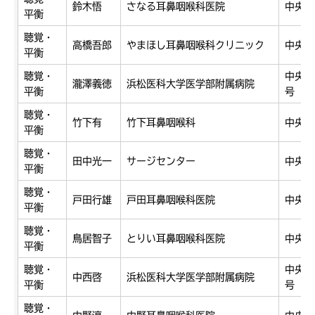
鈴木悟
さなる耳鼻咽喉科医院
中央区
平衡
聴覚・
高橋吾郎
やまほし耳鼻咽喉科クリニック
中央区
平衡
聴覚・
中央区
瀧澤義徳
浜松医科大学医学部附属病院
平衡
号
聴覚・
竹下有
竹下耳鼻咽喉科
中央区
平衡
聴覚・
田中光一
サージセンター
中央区
平衡
聴覚・
戸田行雄
戸田耳鼻咽喉科医院
中央区
平衡
聴覚・
鳥居智子
とりい耳鼻咽喉科医院
中央区
平衡
聴覚・
中央区
中西啓
浜松医科大学医学部附属病院
平衡
号
聴覚・