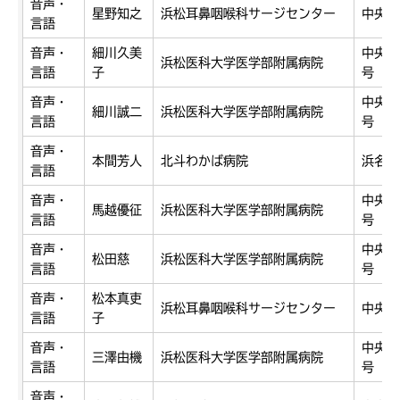
音声・
星野知之
浜松耳鼻咽喉科サージセンター
中央区
言語
音声・
細川久美
中央区
浜松医科大学医学部附属病院
言語
子
号
音声・
中央区
細川誠二
浜松医科大学医学部附属病院
言語
号
音声・
本間芳人
北斗わかば病院
浜名区
言語
音声・
中央区
馬越優征
浜松医科大学医学部附属病院
言語
号
音声・
中央区
松田慈
浜松医科大学医学部附属病院
言語
号
音声・
松本真吏
浜松耳鼻咽喉科サージセンター
中央区
言語
子
音声・
中央区
三澤由機
浜松医科大学医学部附属病院
言語
号
音声・