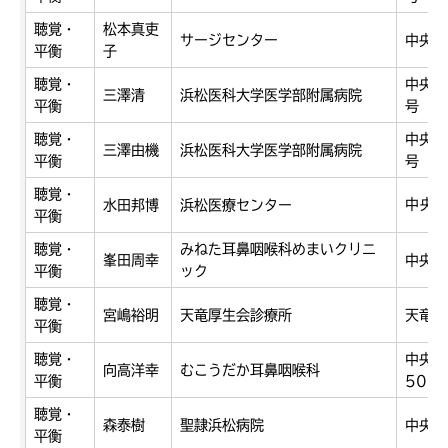
聴覚・
松本真吏
サージセンター
中央区
平衡
子
聴覚・
中央区
三澤清
浜松医科大学医学部附属病院
平衡
号
聴覚・
中央区
三澤由機
浜松医科大学医学部附属病院
平衡
号
聴覚・
中央
水田邦博
浜松医療センター
平衡
聴覚・
みねた耳鼻咽喉科めまいクリニ
峯田周幸
中央区
平衡
ック
聴覚・
宮嶋裕明
天竜厚生会診療所
天竜区
平衡
聴覚・
中央区
向高洋幸
むこうだか耳鼻咽喉科
平衡
503
聴覚・
森泰樹
聖隷浜松病院
中央区
平衡