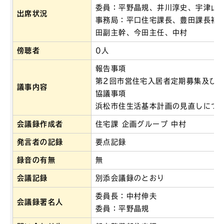
委員：平野晶規、井川淳史、宇津山
出席状況
事務局：平口住宅課長、豊田課長補
田副主幹、今田主任、中村
傍聴者
0人
報告事項
第2回市営住宅入居者定期募集及び
議事内容
協議事項
浜松市住生活基本計画の見直しにつ
会議録作成者
住宅課 企画グループ 中村
発言者の記録
要点記録
録音の有無
無
会議記録
別添会議録のとおり
委員長：中村伸夫
会議録署名人
委員：平野晶規