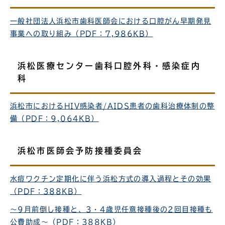
一般社団法人浜松市歯科医師会における口腔がん早期発見
事業への取り組み（PDF：7,986KB）
浜松医療センター歯科口腔外科・感染症内
科
浜松市におけるHIV感染者/AIDS患者の歯科治療体制の整
備（PDF：9,064KB）
浜松市医師会予防接種委員会
水痘ワクチン定期化に伴う浜松方式の導入過程とその効果
（PDF：388KB）
～9月前倒し接種と、3・4歳児任意接種後の2回目接種も
公費助成～（PDF：388KB）