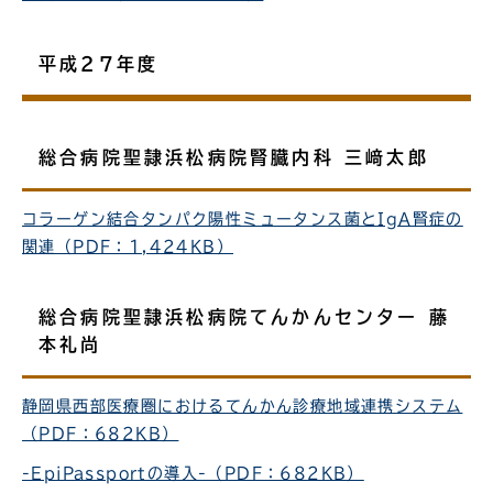
平成27年度
総合病院聖隷浜松病院腎臓内科 三﨑太郎
コラーゲン結合タンパク陽性ミュータンス菌とIgA腎症の
関連（PDF：1,424KB）
総合病院聖隷浜松病院てんかんセンター 藤
本礼尚
静岡県西部医療圏におけるてんかん診療地域連携システム
（PDF：682KB）
-EpiPassportの導入-（PDF：682KB）