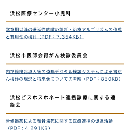
浜松医療センター小児科
学童期以降の遷延性咳嗽の診断・治療アルゴリズムの作成
と有用性の検討（PDF：7,354KB）
浜松市医師会胃がん検診委員会
内視鏡検診導入後の遠隔デジタル検診システムによる胃が
ん検診の現況と将来像についての考察（PDF：860KB）
浜松ビスホスホネート連携診療に関する連
絡会
骨修飾薬による顎骨壊死に関する医療連携の促進活動
（PDF：4,291KB）