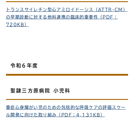
トランスサイレチン型心アミロイドーシス（ATTR-CM）
の早期診断に対する他科連携の臨床的重要性（PDF：
720KB）
令和6年度
聖隷三方原病院 小児科
重症心身障がい児のための包括的な呼吸ケアの評価スケー
ル開発に向けた取り組み（PDF：4,131KB）