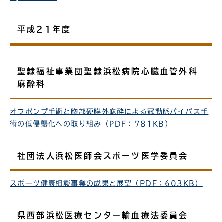
平成21年度
聖隷福祉事業団聖隷浜松病院心臓血管外科
麻酔科
オフポンプ手術と胸部硬膜外麻酔による冠動脈パイパス手
術の低侵襲化への取り組み（PDF：781KB）
社団法人浜松医師会スポーツ医学委員会
スポーツ健康相談事業の成果と展望（PDF：603KB）
県西部浜松医療センター輸血療法委員会