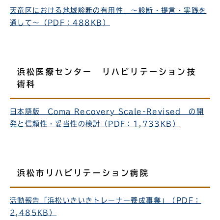
天竜区における地域診断の有用性 ～診断・提言・実践を
通して～（PDF：488KB）
浜松医療センター リハビリテーション技
術科
日本語版 Coma Recovery Scale-Revised の開
発と信頼性・妥当性の検討（PDF：1,733KB）
浜松市リハビリテーション病院
活動報告「浜松いきいきトレーナー養成事業」（PDF：
2,485KB）