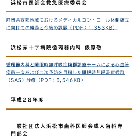
浜松市医師会救急医療委員会
静岡県西部地域におけるメディカルコントロール体制確立
に向けての経過と今後の課題（PDF：1,353KB）
浜松赤十字病院循環器内科 俵原敬
循環器内科と睡眠時無呼吸症候群診療チームによる心血管
疾患一次および二次予防を目指した睡眠時無呼吸症候群
（SAS）診療（PDF：5,546KB）
平成28年度
一般社団法人浜松市歯科医師会成人歯科専
門部会