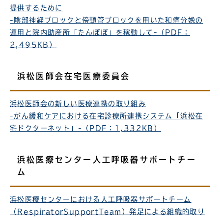
提供するために
-陰部神経ブロックと傍頸管ブロックを用いた和痛分娩の
運用と院内助産所「たんぽぽ」を稼動して-（PDF：
2,495KB）
浜松医師会在宅医療委員会
浜松医師会の新しい医療連携の取り組み
-がん緩和ケアにおける在宅診療所連携システム「浜松在
宅ドクターネット」-（PDF：1,332KB）
浜松医療センター人工呼吸器サポートチー
ム
浜松医療センターにおける人工呼吸器サポートチーム
（RespiratorSupportTeam）発足による組織的取り