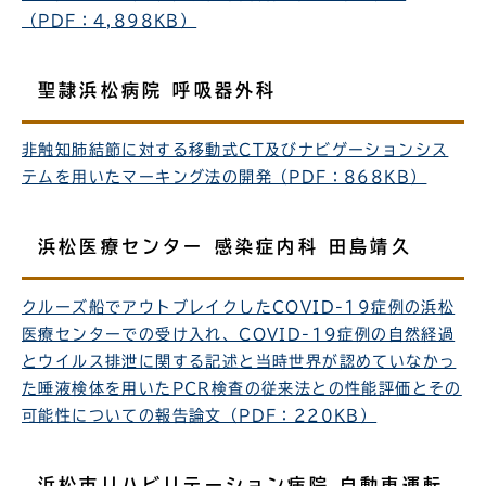
（PDF：4,898KB）
聖隷浜松病院 呼吸器外科
非触知肺結節に対する移動式CT及びナビゲーションシス
テムを用いたマーキング法の開発（PDF：868KB）
浜松医療センター 感染症内科 田島靖久
クルーズ船でアウトブレイクしたCOVID-19症例の浜松
医療センターでの受け入れ、COVID-19症例の自然経過
とウイルス排泄に関する記述と当時世界が認めていなかっ
た唾液検体を用いたPCR検査の従来法との性能評価とその
可能性についての報告論文（PDF：220KB）
浜松市リハビリテーション病院 自動車運転