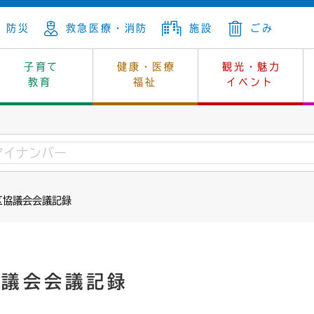
防災
救急医療・消防
施設
ごみ
子育て
健康・医療
観光・魅力
教育
福祉
イベント
年金
ンニュートラル
内
上下水道
生涯学習
休日当番医
レジャー・スポーツ
土地
市長の部屋
斎場
鎖
介護
保健所
はじめよう、ハマライフ
消費生活
幼稚園一覧
環境対策
選挙
区協議会会議記録
就労
産
中学校一覧
環境
企業立地
例規・公示
・動物
計画
市民活動
予算・財政
本・抄本
開・個人情報
住所変更
監査
協議会会議記録
宅
の施策
ごみ・リサイクル
景観