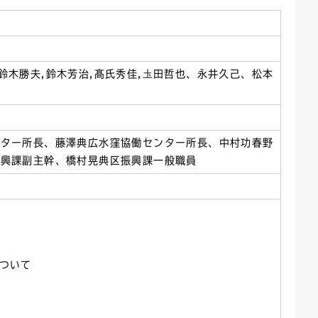
ごみカレンダー
広報はままつ
,鈴木勝夫,鈴木芳治,髙氏秀佳,圡田哲也、永井久己、松本
ンター所長、藤澤典広水窪協働センター所長、中村功春野
振興課副主幹、橋村晃典区振興課一般職員
ついて