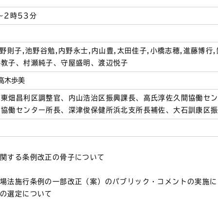
～2時53分
野則子,池野谷勉,内野永士,内山豊,太田佳子,小橋志穂,進藤博行
井教子、村瀬純子、守屋盛明、渡辺悦子
高木歩美
、東畑昌利区調整官、内山浩治区振興課長、高氏淳佐久間協働セ
山協働センター所長、深津俊保健所浜北支所長補佐、大石訓康区
に関する条例改正の骨子について
浴場法施行条例の一部改正（案）のパブリック・コメントの実施に
等の選定について