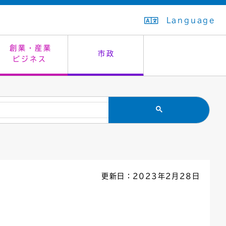
Language
創業・産業
市政
ビジネス
生活排水
教育委員会
救急・夜間診療
施設予約（まつぼっくり）
指定管理者制度
議会
市民安全
入学式・卒業式
感染症
はたちの集い
公共事業の技術監理
オープンデータ
住居表示
通学区域
バナー広告
組織案内
住民票の写し
広聴・広報
更新日：2023年2月28日
国民健康保険
都市整備
ごみの分別方法
屋外広告物