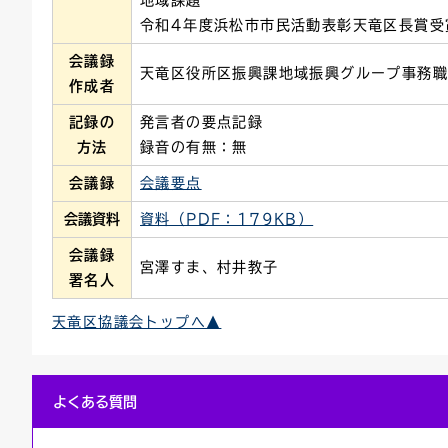
地域課題
令和4年度浜松市市民活動表彰天竜区長賞受
会議録
天竜区役所区振興課地域振興グループ事務職
作成者
記録の
発言者の要点記録
方法
録音の有無：無
会議録
会議要点
会議資料
資料（PDF：179KB）
会議録
宮澤すま、村井教子
署名人
天竜区協議会トップへ▲
よくある質問