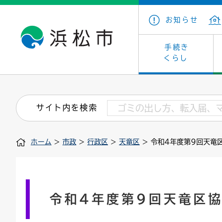
お知らせ
手続き
くらし
戸籍・住民の手続き
子育て・青少年・若者
健康・医療
文化・芸術
産業振興
市の概要
保険・
教育
福祉
文化財
カーボ
庁舎案
サイト内を検索
住まい・建築
看護専門学校
介護保険
浜松・浜名湖だいすきネット
発注情報(入札・契約)
外郭団体
墓地・
学級閉
福祉・
統計
ホーム
>
市政
>
行政区
>
天竜区
> 令和4年度第9回天竜
税金
小学校一覧
募集
職員採用
法人税
雇用・
市有財
道路・交通・河川
行政区
ペット
施策・
印鑑登録証明書
会議
戸籍謄
情報公
令和4年度第9回天竜区
道路台帳
附属機関
市営住
国・県