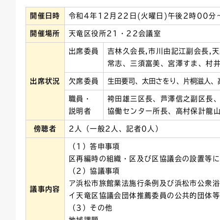
開催日時
令和4年12月22日(火曜日)午後2時00分
連絡ごみ
ユニバーサルデザイン
開催場所
天竜区役所21・22会議室
出席委員
吉林久会長,市川由記江副会長,天
常志、三須富美、宮澤すま、村
出席状況
欠席委員
生田要司、太田さをり、片桐滋人、
職員・
袴田雄三区長、芦澤信之副区長
説明者
協働センター所長、高村保計龍
傍聴者
2人（一般2人、記者0人）
（1）答申事項
区再編時の組織・区及び区協議会の設置等
（2）協議事項
ア浜松市旅館業法施行条例及び浜松市公衆
議事内容
イ天竜区協議会団体推薦委員の公共的団体
（3）その他