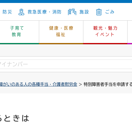
防災
救急医療・消防
施設
ごみ
子育て
健康・医療
観光・魅力
教育
福祉
イベント
年金
ンニュートラル
内
上下水道
生涯学習
休日当番医
レジャー・スポーツ
土地
市長の部屋
斎場
鎖
介護
保健所
はじめよう、ハマライフ
消費生活
幼稚園一覧
環境対策
選挙
障がいのある人の各種手当・介護者慰労金
> 特別障害者手当を申請す
就労
産
中学校一覧
環境
企業立地
例規・公示
・動物
計画
市民活動
予算・財政
本・抄本
開・個人情報
住所変更
監査
るときは
宅
の施策
ごみ・リサイクル
景観