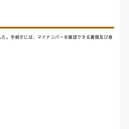
ごみカレンダー
広報はままつ
した。手続きには、マイナンバーを確認できる書類及び身