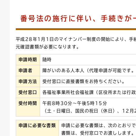
連絡ごみ
ユニバーサルデザイン
番号法の施行に伴い、手続きが
平成28年1月1日のマイナンバー制度の開始により、
元確認書類が必要になります。
申請時期
随時
申請者
障がいのある人本人（代理申請が可能です
申請方法
受付窓口に直接書類をお持ちください。
受付窓口
各福祉事業所社会福祉課（区役所または行
受付時間
午前8時30分～午後5時15分
（土・日曜日、国民の祝日（休日）、12月
申請に必要な書類
申請に必要な書類は、次のとおり
書類は、受付窓口でお渡しします