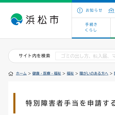
お知らせ
手続き
くらし
戸籍・住民の手続き
子育て・青少年・若者
健康・医療
文化・芸術
産業振興
市の概要
保険・
教育
福祉
文化財
カーボ
庁舎案
サイト内を検索
住まい・建築
看護専門学校
介護保険
浜松・浜名湖だいすきネット
発注情報(入札・契約)
外郭団体
墓地・
学級閉
福祉・
統計
ホーム
>
健康・医療・福祉
>
福祉
>
障がいのある方へ
>
税金
小学校一覧
募集
職員採用
法人税
雇用・
市有財
道路・交通・河川
行政区
ペット
施策・
印鑑登録証明書
会議
戸籍謄
情報公
特別障害者手当を申請す
道路台帳
附属機関
市営住
国・県