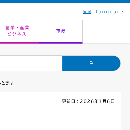
Language
創業・産業
市政
ビジネス
生活排水
教育委員会
救急・夜間診療
施設予約（まつぼっくり）
指定管理者制度
議会
市民安全
入学式・卒業式
感染症
はたちの集い
公共事業の技術監理
オープンデータ
るときは
住居表示
通学区域
バナー広告
組織案内
住民票の写し
広聴・広報
更新日：2026年1月6日
国民健康保険
都市整備
ごみの分別方法
屋外広告物