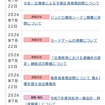
年7月
大会」出場者による天竜区長表敬訪問について
22日
2026
お知らせ
ジュビロ磐田シーズン開幕に伴う
年7月
問について
22日
2026
お知らせ
年7月
カードゲームの寄贈について
22日
2026
お知らせ
「災害時等における資機材の調達
年7月
定」締結式の開催について
22日
2026
お知らせ
教育長表敬訪問について 第41
年7月
撲全国大会出場報告
22日
2026
調査、報告
令和7年度浜松市一般会計・特別
年7月
（速報値）について