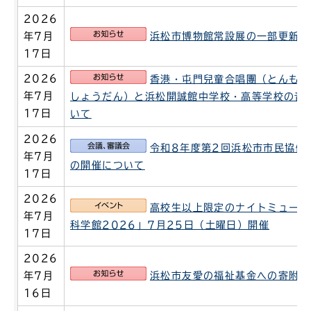
2026
お知らせ
年7月
浜松市博物館常設展の一部更新に
17日
お知らせ
2026
香港・屯門兒童合唱團（とんもん
年7月
しょうだん）と浜松開誠館中学校・高等学校の音
17日
いて
2026
会議、審議会
令和8年度第2回浜松市市民協働
年7月
の開催について
17日
2026
イベント
高校生以上限定のナイトミュージ
年7月
科学館2026」7月25日（土曜日）開催
17日
2026
お知らせ
年7月
浜松市友愛の福祉基金への寄附に
16日