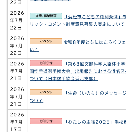
22日
2026
施策、事業計画
「浜松市こどもの権利条例」制定
年7月
リック・コメント制度意見募集の実施について
22日
2026
イベント
令和8年度ともにはたらくフェア
年7月
いて
22日
お知らせ
2026
「第68回文部科学大臣杯小学生
年7月
国空手道選手権大会」出場報告における浜名区長
21日
ついて（日本空手協会浜北支部）
2026
イベント
「生命（いのち）のメッセージ展
年7月
ついて
21日
2026
お知らせ
年7月
「わたしの主張2026」浜松市
17日