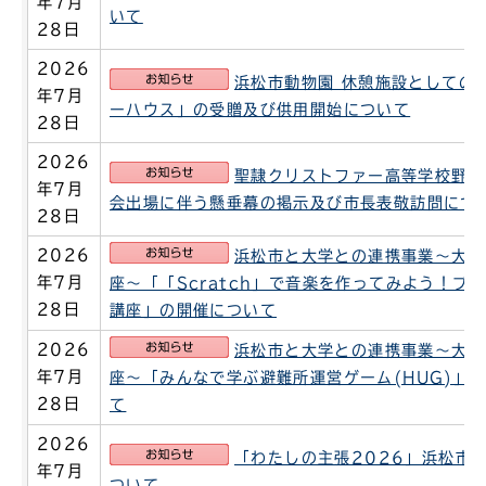
年7月
いて
28日
2026
お知らせ
浜松市動物園 休憩施設としての
年7月
ーハウス」の受贈及び供用開始について
28日
2026
お知らせ
聖隷クリストファー高等学校野球
年7月
会出場に伴う懸垂幕の掲示及び市長表敬訪問につ
28日
お知らせ
2026
浜松市と大学との連携事業～大学
年7月
座～「「Scratch」で音楽を作ってみよう！プ
28日
講座」の開催について
お知らせ
2026
浜松市と大学との連携事業～大学
年7月
座～「みんなで学ぶ避難所運営ゲーム(HUG)」
28日
て
2026
お知らせ
「わたしの主張2026」浜松市
年7月
ついて