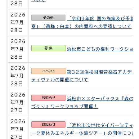
28日
2026
その他
「令和9年度 国の施策及び予算
年7月
案」（通称：白本）の内閣府への要請について
28日
2026
募集
年7月
浜松市こどもの権利ワークショッ
28日
2026
イベント
第32回浜松国際管楽器アカデミ
年7月
ティヴァルの開催について
28日
2026
お知らせ
浜松市×スターバックス『森の授
年7月
づくり』ワークショップ開催！
27日
2026
お知らせ
「浜松市次世代ダイバーシティエ
年7月
ーク夏休みエネルギー体験ツアー」の開催につい
27日