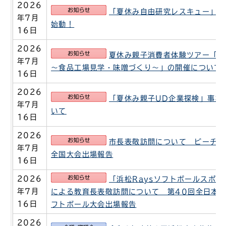
2026
お知らせ
「夏休み自由研究レスキュー」プ
年7月
始動！
16日
2026
お知らせ
夏休み親子消費者体験ツアー「S
年7月
～食品工場見学・味噌づくり～」の開催について
16日
2026
お知らせ
「夏休み親子UD企業探検」事業
年7月
いて
16日
2026
お知らせ
市長表敬訪問について ビーチバ
年7月
全国大会出場報告
16日
お知らせ
2026
「浜松Raysソフトボールスポー
年7月
による教育長表敬訪問について 第40回全日本
16日
フトボール大会出場報告
2026