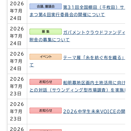
2026
会議、審議会
第31回全国棚田（千枚田）サミッ
年7月
まつ第4回実行委員会の開催について
24日
2026
募集
ガバメントクラウドファンディン
年7月
附金の募集について
24日
2026
イベント
テーマ展「糸を紡ぐ布を織る」の
年7月
て
24日
2026
お知らせ
船明墓地区画内土地活用に向けた
年7月
との対話（サウンディング型市場調査）を実施し
23日
2026
お知らせ
年7月
2026中学生未来VOICEの開
23日
2026