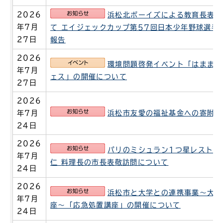
お知らせ
2026
浜松北ボーイズによる教育長表敬
年7月
て エイジェックカップ第57回日本少年野球選手
27日
報告
2026
イベント
環境問題啓発イベント「はままつ
年7月
ェス」の開催について
27日
2026
お知らせ
年7月
浜松市友愛の福祉基金への寄附に
24日
2026
お知らせ
パリのミシュラン1つ星レストラン
年7月
仁 料理長の市長表敬訪問について
24日
2026
お知らせ
浜松市と大学との連携事業～大学
年7月
座～「応急処置講座」の開催について
24日