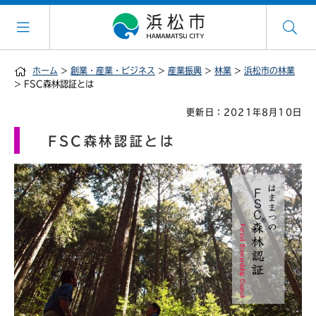
ホーム
>
創業・産業・ビジネス
>
産業振興
>
林業
>
浜松市の林業
> FSC森林認証とは
更新日：2021年8月10日
FSC森林認証とは