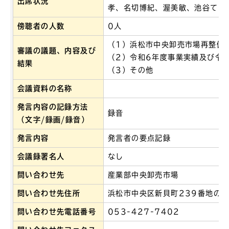
出席状況
孝、名切博紀、渥美敏、池谷てる
傍聴者の人数
0人
（1）浜松市中央卸売市場再整備
審議の議題、内容及び
（2）令和6年度事業実績及び令
結果
（3）その他
会議資料の名称
発言内容の記録方法
録音
（文字/録画/録音）
発言内容
発言者の要点記録
会議録署名人
なし
問い合わせ先
産業部中央卸売市場
問い合わせ先住所
浜松市中央区新貝町239番地の1
問い合わせ先電話番号
053-427-7402