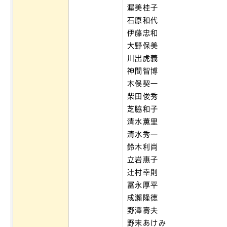
渥美桂子
石原和代
伊藤忠和
大野保美
川出虎義
神間智博
木俣契一
柴田俊秀
芝脇和子
清水薫里
清水秀一
鈴木利尚
立岩惠子
辻村幸則
冨永厚平
成瀨隆徳
野澤壽夫
野末あけみ