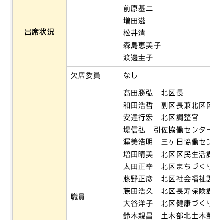
前原基二
増田滋
出席状況
松井清
森島恵美子
渡邊圭子
欠席委員
なし
髙田勝弘 北区長
和田浩哲 副区長兼北区区
安達行宏 北区調整官
堤信弘 引佐協働センター
渥美浩明 三ヶ日協働セン
増田晴美 北区区民生活課
太田正幸 北区まちづくり
藤野正彦 北区社会福祉課
藤田浩久 北区長寿保険課
職員
大谷洋子 北区健康づくり
鈴木親昌 土木部北土木整