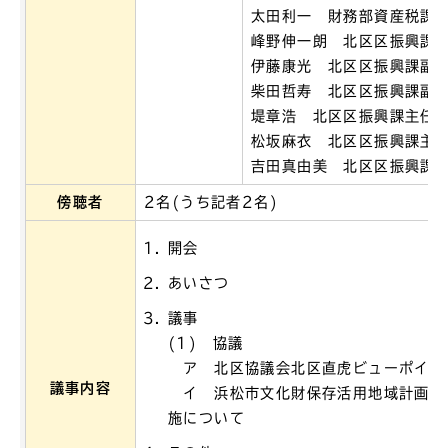
太田利一 財務部資産税課
峰野伸一朗 北区区振興課
伊藤康光 北区区振興課副
柴田哲寿 北区区振興課副
堤章浩 北区区振興課主任
松坂麻衣 北区区振興課主
吉田真由美 北区区振興課
傍聴者
2名(うち記者2名)
開会
あいさつ
議事
(1) 協議
ア 北区協議会北区直虎ビューポイン
議事内容
イ 浜松市文化財保存活用地域計画（
施について