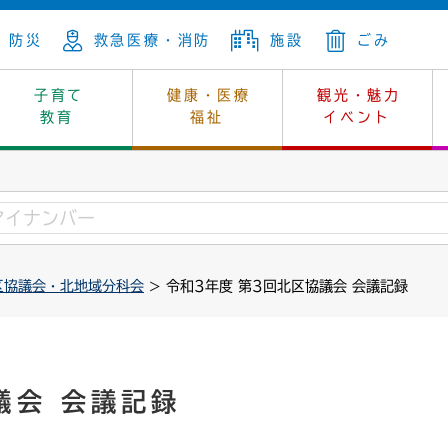
防災
救急医療・消防
施設
ごみ
子育て
健康・医療
観光・魅力
教育
福祉
イベント
年金
ンニュートラル
内
上下水道
生涯学習
休日当番医
レジャー・スポーツ
土地
市長の部屋
斎場
鎖
介護
保健所
はじめよう、ハマライフ
消費生活
幼稚園一覧
環境対策
選挙
区協議会・北地域分科会
> 令和3年度 第3回北区協議会 会議記録
就労
産
中学校一覧
環境
企業立地
例規・公示
・動物
計画
市民活動
予算・財政
本・抄本
開・個人情報
住所変更
監査
議会 会議記録
宅
の施策
ごみ・リサイクル
景観