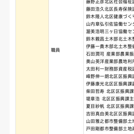
藤野正彦北区社会福祉
藤田浩久北区長寿保険
鈴木隆人北区健康づく
山内章弘引佐協働セン
渥美浩明三ヶ日協働セ
鈴木親昌土木部北土木
伊藤一貴木部北土木整
職員
石田潤司 産業部農業
奥山英洋産業部農地利
太田利一財務部資産税
峰野伸一朗北区区振興
伊藤康光北区区振興課
柴田哲寿 北区区振興
堤章浩 北区区振興課
夏目紗帆 北区区振興
吉田真由美北区区振興
山田雅之都市整備部土
戸田剛都市整備部土地