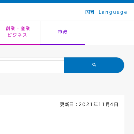
Language
創業・産業
市政
ビジネス
生活排水
教育委員会
救急・夜間診療
施設予約（まつぼっくり）
指定管理者制度
議会
市民安全
入学式・卒業式
感染症
はたちの集い
公共事業の技術監理
オープンデータ
住居表示
通学区域
バナー広告
組織案内
住民票の写し
広聴・広報
更新日：2021年11月4日
国民健康保険
都市整備
ごみの分別方法
屋外広告物