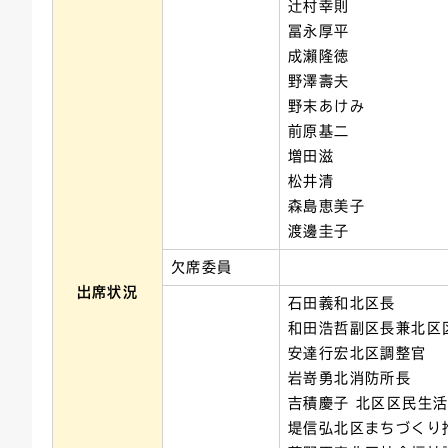
辻村幸則
冨永厚平
成瀨隆徳
野澤壽夫
野末あけみ
前原基二
増田滋
松井清
森島恵美子
渡邊圭子
欠席委員
出席状況
石田義和北区長
和田浩哲副区長兼北区
安達行宏北区調整官
岩嵜勇北消防所長
吉積慶子 北区区民生
堤信弘北区まちづくり