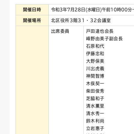
開催日時
令和3年7月28日(水曜日)午前10時00分
連絡ごみ
ユニバーサルデザイン
開催場所
北区役所3階31・32会議室
出席委員
戸田達也会長
峰野由美子副会長
石原和代
伊藤忠和
大野保美
川出虎義
神間智博
木俣契一
柴田俊秀
芝脇和子
清水薫里
清水秀一
鈴木利尚
立岩惠子