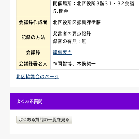
開催場所：北区役所3階31・32会議
5.閉会
会議録作成者
北区役所区振興課伊藤
発言者の要点記録
記録の方法
録音の有無：無
会議録
議事要点
会議録署名人
神間智博、木俣契一
北区協議会のページ
よくある質問