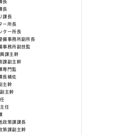
課長
課長
り課長
ター所長
ンター所長
整備事務所副所長
備事務所副技監
振興課主幹
用課副主幹
課専門監
課長補佐
副主幹
課副主幹
主任
課主任
課
地政策課課長
政策課副主幹