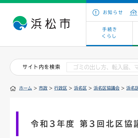
お知らせ
手続き
くらし
戸籍・住民の手続き
子育て・青少年・若者
健康・医療
文化・芸術
産業振興
市の概要
保険・
教育
福祉
文化財
カーボ
庁舎案
サイト内を検索
住まい・建築
看護専門学校
介護保険
浜松・浜名湖だいすきネット
発注情報(入札・契約)
外郭団体
墓地・
学級閉
福祉・
統計
ホーム
>
市政
>
行政区
>
浜名区
>
浜名区協議会
>
浜名
税金
小学校一覧
募集
職員採用
法人税
雇用・
市有財
道路・交通・河川
行政区
ペット
施策・
印鑑登録証明書
会議
戸籍謄
情報公
令和3年度 第3回北区協
道路台帳
附属機関
市営住
国・県