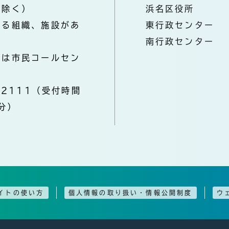
を除く）
浜名区役所
なる組織、施設があ
東行政センター
南行政センター
きは市民コールセン
-2111（受付時間
分）
イトの使い方
個人情報の取り扱い・情報公開制度
ウ