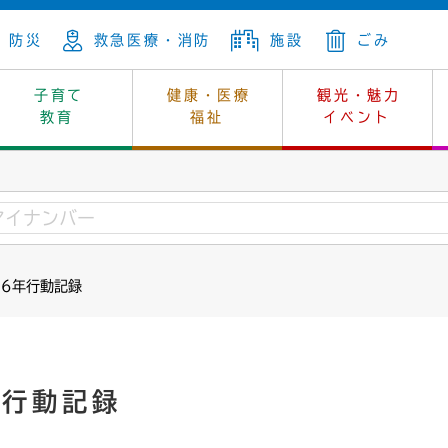
防災
救急医療・消防
施設
ごみ
子育て
健康・医療
観光・魅力
教育
福祉
イベント
年金
ンニュートラル
内
上下水道
生涯学習
休日当番医
レジャー・スポーツ
土地
市長の部屋
斎場
鎖
介護
保健所
はじめよう、ハマライフ
消費生活
幼稚園一覧
環境対策
選挙
26年行動記録
就労
産
中学校一覧
環境
企業立地
例規・公示
・動物
計画
市民活動
予算・財政
本・抄本
開・個人情報
住所変更
監査
年行動記録
宅
の施策
ごみ・リサイクル
景観