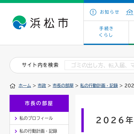
お知らせ
手続き
くらし
戸籍・住民の手続き
子育て・青少年・若者
健康・医療
文化・芸術
産業振興
市の概要
保険・
教育
福祉
文化財
カーボ
庁舎案
サイト内を検索
住まい・建築
看護専門学校
介護保険
浜松・浜名湖だいすきネット
発注情報(入札・契約)
外郭団体
墓地・
学級閉
福祉・
統計
ホーム
>
市政
>
市長の部屋
>
私の行動計画・記録
> 20
税金
小学校一覧
募集
職員採用
法人税
雇用・
市有財
道路・交通・河川
行政区
ペット
施策・
市長の部屋
印鑑登録証明書
会議
戸籍謄
情報公
私のプロフィール
2026
道路台帳
附属機関
市営住
国・県
私の行動計画・記録