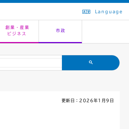
Language
創業・産業
市政
ビジネス
生活排水
教育委員会
救急・夜間診療
施設予約（まつぼっくり）
指定管理者制度
議会
市民安全
入学式・卒業式
感染症
はたちの集い
公共事業の技術監理
オープンデータ
住居表示
通学区域
バナー広告
組織案内
住民票の写し
広聴・広報
更新日：2026年1月9日
国民健康保険
都市整備
ごみの分別方法
屋外広告物