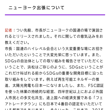
ニューヨーク出張について
記者
：つい先般、市長がニューヨークの国連の場で演説さ
れるとリリースされました。それに関しての意気込みをお
教えください。
市長：国連のハイレベル会合という大変重要な場にお招き
いただいたということで大変光栄に思っています。また、
SDGsの自治体としての取り組みを報告させていただくと
いうことで、浜松はご存じのように、SDGsということが
これだけ叫ばれる前からSDGsの重要な開発目標に沿った
取り組みをしています。例えば再生可能エネルギーの推
進、太陽光発電も日本一になりましたし、また、FSC認証
を使った林業の持続的な経営、四半世紀以上におよぶ外国
人市民との多文化共生、途上国への経済支援である「フェ
アトレードタウン」にも日本で4番目の認定をいただいて