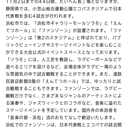
11月2日までの44日間、たいへん長丁場となりますが、
静岡県では、小笠山総合運動公園エコパスタジアムで日本
代表戦を含む4試合が行われます。
浜松市では、「浜松市ギャラリーモールソラモ」と「えん
てつホール」に「ファンゾーン」が設置されます。「ファ
ンゾーン」は「第2のスタジアム」と呼ばれており、パブ
リックビューイングやステージイベントなどを楽しむこと
ができる大会公式のイベントスペースとなっております。
「ソラモ」には、人工芝を敷設し、ラグビーボールなどで
遊べるエリアを設けるなど、会場全体がラグビー場のよう
な雰囲気の中で試合観戦することができます。また、遠鉄
百貨店新館8階の「えんてつホール」では、ゆったりと試
合観戦することもできます。ファンゾーンでは、ラグビー
観戦だけでなく、さまざまなジャンルのアーティストによ
る演奏や、ジャズウィークとのコラボなど、音楽に溢れた
ステージイベントを予定しています。国内外の来訪者を
「音楽の都・浜松」流のおもてなしで歓迎いたします。
浜松でのファンゾーンは、日本代表戦とエコパでの試合開