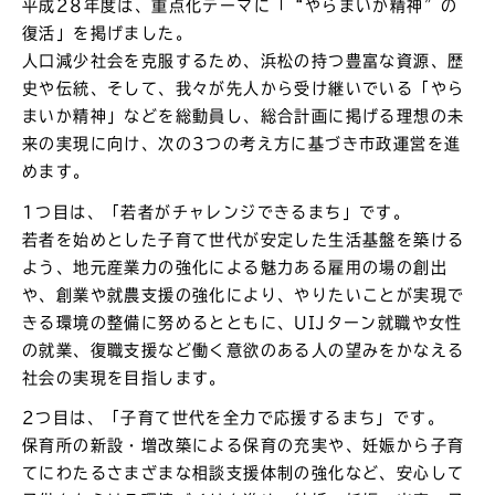
平成28年度は、重点化テーマに「“やらまいか精神”の
復活」を掲げました。
人口減少社会を克服するため、浜松の持つ豊富な資源、歴
史や伝統、そして、我々が先人から受け継いでいる「やら
まいか精神」などを総動員し、総合計画に掲げる理想の未
来の実現に向け、次の3つの考え方に基づき市政運営を進
めます。
1つ目は、「若者がチャレンジできるまち」です。
若者を始めとした子育て世代が安定した生活基盤を築ける
よう、地元産業力の強化による魅力ある雇用の場の創出
や、創業や就農支援の強化により、やりたいことが実現で
きる環境の整備に努めるとともに、UIJターン就職や女性
の就業、復職支援など働く意欲のある人の望みをかなえる
社会の実現を目指します。
2つ目は、「子育て世代を全力で応援するまち」です。
保育所の新設・増改築による保育の充実や、妊娠から子育
てにわたるさまざまな相談支援体制の強化など、安心して