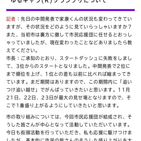
ゆるキャラ(R)グランプリについて
記者
：先日の中間発表で家康くんの状況も変わってきてい
ますが、その状況をどのように見ていらっしゃいますか？
また、当初市は裏方に徹して市民応援団に任せるとおっし
ゃっていましたが、現在変わったことなどありましたら教
えてください。
市長：ご承知のとおり、スタートダッシュに失敗をしまし
て、3位からのスタートとなりました。中間発表で2位に
まで順位を上げ、1位との差も以前に比べれば縮まってき
ています。まだ期間はありますので、この期間内に「追い
つけ追い越せ」でがんばっていきたいと思います。11月
21日、22日、23日が最大の見せ場となりますので、そ
こで1番盛り上がるようにしていきたいと思います。
市の取り組みについては、今回市民応援団が結成され、そ
うした皆さんが中心となって活動していただいています。
今日も街頭活動を行っていただき、私も応援に駆けつけま
したが、基本的に市民の皆さんのそうした盛り上がりを大