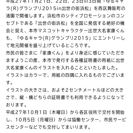
平成27年11月21日、22日、23日の3日間「ゆるキャ
ラ(R)グランプリ2015in出世の街浜松」を西区舞阪町の
渚園で開催します。浜松市のシティプロモーションのコン
セプトである「出世の街浜松」を全国に発信する絶好の機
会と捉え、本市マスコットキャラクター出世大名家康くん
も、「ゆるキャラ(R)グランプリ2015」にエントリーし
て地元開催を盛り上げているところです。
市民の皆さまに「家康くん」をより身近に感じていただき
ますようこの度、本市で発行する各種証明書の用紙に出世
大名家康くんのイラストを入れることといたしました。
イラストはカラーで、用紙の四隅に入れるものでございま
す。
イラストの大きさは、およそ2センチメートルほどの大き
さで、縦・横どちらの証明書でも利用できるようになって
おります。
平成27年10月1日（木曜日）から各区役所で交付を開始
し、10月5日（月曜日）からは協働センター、市民サービ
スセンターなどでも交付してまいります。