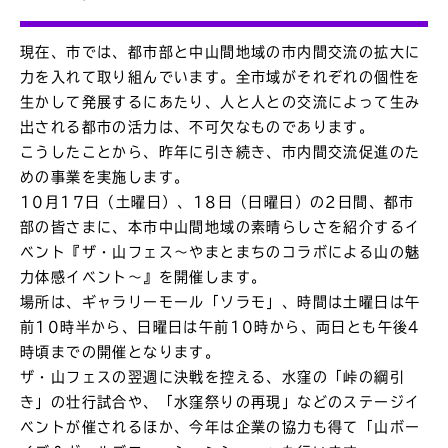
現在、市では、都市部と中山間地域の市内間交流の拡大に
力を入れて取り組んでいます。全市域がそれぞれの個性を
生かして発展するにあたり、人と人との交流によって生み
出される都市の活力は、不可欠なものであります。
こうしたことから、昨年に引き続き、市内間交流促進のた
めの事業を実施します。
10月17日（土曜日）、18日（日曜日）の2日間、都市
部の皆さまに、本市中山間地域の素晴らしさを紹介するイ
ベント『ザ・山フェス～やまとまちのコラボによる山の魅
力体感イベント～』を開催します。
場所は、ギャラリーモール「ソラモ」、時間は土曜日は午
前10時半から、日曜日は午前10時から、両日とも午後4
時頃までの開催となります。
ザ・山フェスの翌週に決戦を控える、水窪の「峠の綱引
き」の壮行試合や、「水窪祭りの再現」などのステージイ
ベントが催されるほか、今年は企業の協力も得て「山ボー