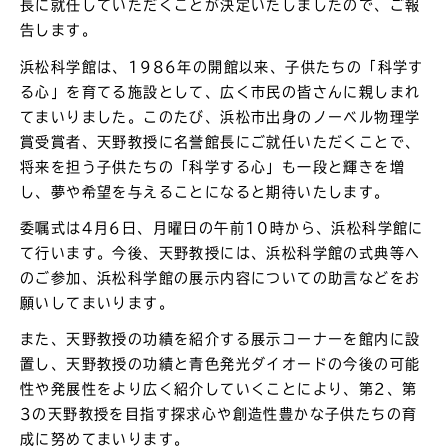
長に就任していただくことが決定いたしましたので、ご報
告します。
浜松科学館は、1986年の開館以来、子供たちの「科学す
る心」を育てる施設として、広く市民の皆さんに親しまれ
てまいりました。このたび、浜松市出身のノーベル物理学
賞受賞者、天野教授に名誉館長にご就任いただくことで、
将来を担う子供たちの「科学する心」も一段と輝きを増
し、夢や希望を与えることになると期待いたします。
委嘱式は4月6日、月曜日の午前10時から、浜松科学館に
て行います。今後、天野教授には、浜松科学館の式典等へ
のご参加、浜松科学館の展示内容についての助言などをお
願いしてまいります。
また、天野教授の功績を紹介する展示コーナーを館内に設
置し、天野教授の功績と青色発光ダイオードの今後の可能
性や発展性をより広く紹介していくことにより、第2、第
3の天野教授を目指す探求心や創造性豊かな子供たちの育
成に努めてまいります。