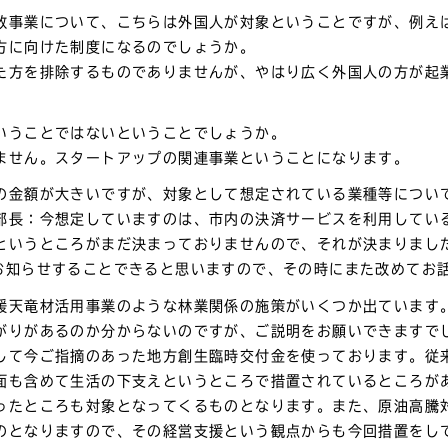
致事業について、こちらは外国人が対象ということですが、例え
方に向けた制度になるのでしょうか。
た方を排除するものでありませんが、やはり広く外国人の方が起
いうことではないということでしょうか。
ません。スタートアップの関連事業ということになります。
の金額が大きいですが、対象として想定されている業種等につい
部長：今想定していますのは、市内の決済サービスを利用してい
というところがまだ決まっておりませんので、それが決まりまし
お知らせすることできると思いますので、その時にまた改めてお
援天竜材活用事業のような林業関係の施策がいくつか出ています
がりがあるのか分からないのですが、ご説明をお願いできますで
して今ご指摘のあった地方創生臨時交付金を使っております。従
面も含めて生活の下支えというところで措置されているところが
ったところも対象となってくるものとなります。また、原油高騰
のとなりますので、その経営支援という観点からも今回措置をし