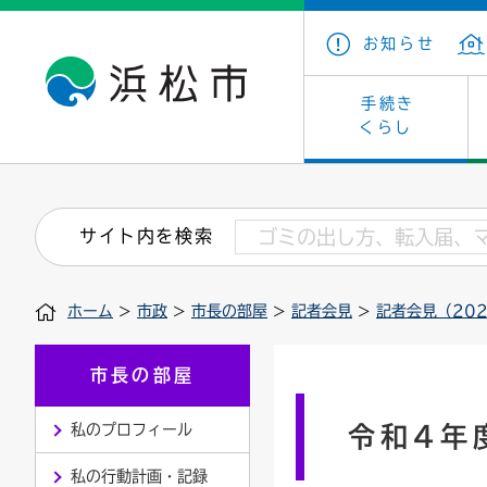
お知らせ
手続き
くらし
戸籍・住民の手続き
子育て・青少年・若者
健康・医療
文化・芸術
産業振興
市の概要
保険・
教育
福祉
文化財
カーボ
庁舎案
サイト内を検索
住まい・建築
看護専門学校
介護保険
浜松・浜名湖だいすきネット
発注情報(入札・契約)
外郭団体
墓地・
学級閉
福祉・
統計
ホーム
>
市政
>
市長の部屋
>
記者会見
>
記者会見（202
税金
小学校一覧
募集
職員採用
法人税
雇用・
市有財
道路・交通・河川
行政区
ペット
施策・
市長の部屋
印鑑登録証明書
会議
戸籍謄
情報公
私のプロフィール
令和4年
道路台帳
附属機関
市営住
国・県
私の行動計画・記録