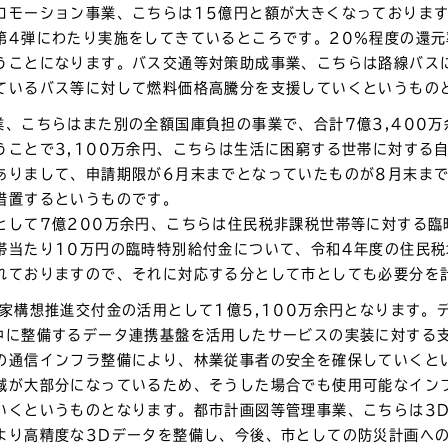
ロモーション事業、こちらは15億円と額が大きくなっておりま
第4弾にわたり実施をしてきているところです。20％程度の還
うことになります。バス交通等対策助成事業、こちらは路線バス
ているバス等に対して燃料価格高騰分を支援していくというもの
業、こちらはまた別の全額国庫負担の事業で、合計7億3,400
うことで3,100万余円、こちらは生活に困窮する世帯に対する
ありまして、申請期限が6月末までとなっていたものが8月末ま
措置するというものです。
として7億200万余円、こちらは住民税非課税世帯等に対する
帯当たり10万円の臨時特別給付金について、令和4年度の住民
れておりますので、それに対応する分として市としても必要分を
家構想推進交付金の活用として1億5,100万余円となります。
中に整備するデータ連携基盤を活用したサービスの実装に対する
の通信インフラ整備により、林業従事者の安全を確保していくと
域が大部分になっているため、そうした場合でも使用可能なイン
いくというものとなります。都市計画図等管理事業、こちらは3
より高精度な3Dデータを整備し、今後、市としての防災計画へ