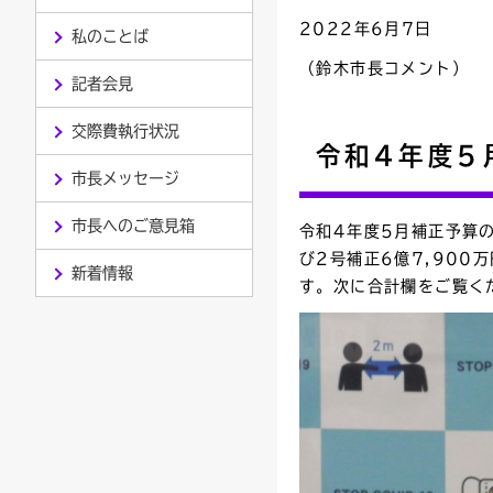
2022年6月7日
私のことば
連絡ごみ
ユニバーサルデザイン
（鈴木市長コメント）
記者会見
交際費執行状況
令和4年度5
市長メッセージ
市長へのご意見箱
令和4年度5月補正予算
び2号補正6億7,900
新着情報
す。次に合計欄をご覧く