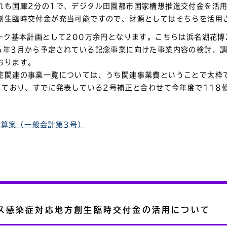
れも国庫2分の1で、デジタル田園都市国家構想推進交付金を活
創生臨時交付金が充当可能ですので、財源としてはそちらを活用
パーク基本計画として200万余円となります。こちらは浜名湖花
6年3月から予定されている記念事業に向けた事業内容の検討、
おります。
症関連の事業一覧については、うち関連事業費ということで太枠
しており、すでに発表している2号補正と合わせて今年度で118
予算案（一般会計第3号）
ス感染症対応地方創生臨時交付金の活用について