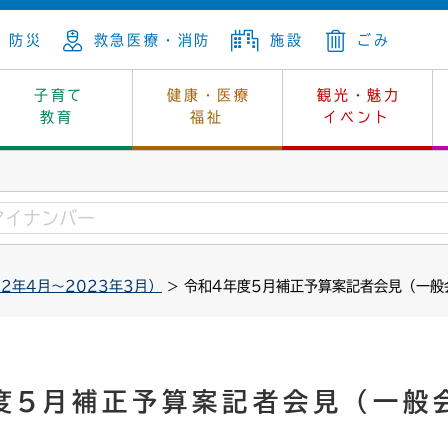
防災
救急医療・消防
施設
ごみ
子育て
健康・医療
観光・魅力
教育
福祉
イベント
年金
ンニュートラル
内
上下水道
生涯学習
休日当番医
レジャー・スポーツ
土地
市長の部屋
斎場
鎖
介護
保健所
はじめよう、ハマライフ
消費生活
幼稚園一覧
環境対策
選挙
2年4月～2023年3月）
> 令和4年度5月補正予算案記者会見（一般
就労
産
中学校一覧
環境
企業立地
例規・公示
・動物
計画
市民活動
予算・財政
本・抄本
開・個人情報
住所変更
監査
度5月補正予算案記者会見（一般
宅
の施策
ごみ・リサイクル
景観