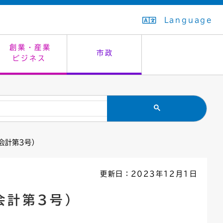
Language
創業・産業
市政
ビジネス
生活排水
教育委員会
救急・夜間診療
施設予約（まつぼっくり）
指定管理者制度
議会
市民安全
入学式・卒業式
感染症
はたちの集い
公共事業の技術監理
オープンデータ
会計第3号）
住居表示
通学区域
バナー広告
組織案内
住民票の写し
広聴・広報
更新日：2023年12月1日
国民健康保険
都市整備
会計第3号）
ごみの分別方法
屋外広告物