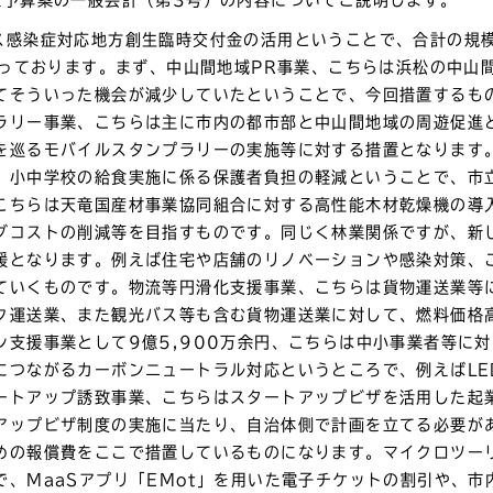
ス感染症対応地方創生臨時交付金の活用ということで、合計の規
となっております。まず、中山間地域PR事業、こちらは浜松の中山
てそういった機会が減少していたということで、今回措置するも
ラリー事業、こちらは主に市内の都市部と中山間地域の周遊促進
を巡るモバイルスタンプラリーの実施等に対する措置となります
、小中学校の給食実施に係る保護者負担の軽減ということで、市
こちらは天竜国産材事業協同組合に対する高性能木材乾燥機の導
グコストの削減等を目指すものです。同じく林業関係ですが、新
援となります。例えば住宅や店舗のリノベーションや感染対策、
ていくものです。物流等円滑化支援事業、こちらは貨物運送業等
ク運送業、また観光バス等も含む貨物運送業に対して、燃料価格
ン支援事業として9億5,900万余円、こちらは中小事業者等に
につながるカーボンニュートラル対応というところで、例えばL
ートアップ誘致事業、こちらはスタートアップビザを活用した起
アップビザ制度の実施に当たり、自治体側で計画を立てる必要が
めの報償費をここで措置しているものになります。マイクロツー
で、MaaSアプリ「EMot」を用いた電子チケットの割引や、