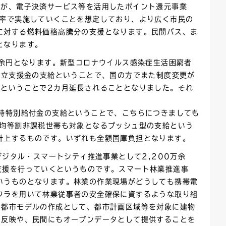
すが、電子決済サービス等を活用したポイント還元事業
元率で実施していくことを想定しており、より広く市民の
に対する燃料価格高騰分の支援となります。民間バス、ま
となります。
万余円となります。新型コロナウイルス感染症生活困窮者
自立支援金の支給ということで、国の方でまた制度変更が
でということで2カ月延長されることとなりました。それ
臨時特別給付金の支給ということで、こちらにつきましても
税均等割非課税世帯も対象となるプッシュ型の支給という
計上するものです。いずれも全額国庫負担となります。
デジタル・スマートシティ推進事業として2,200万余
支援を行っていくというものです。スマート林業推進事
いうものとなります。林業の作業現場がどうしても携帯電
フラを用いて林業従事者の安全確保に資するような取り組
D都市モデルの作成として、都市計画区域等を対象に建物
の反映や、民間にもオープンデータとして提供することを