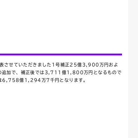
ごみカレンダー
広報はままつ
させていただきました1号補正25億3,900万円およ
の追加で、補正後では3,711億1,800万円となるもので
,758億1,294万7千円となります。