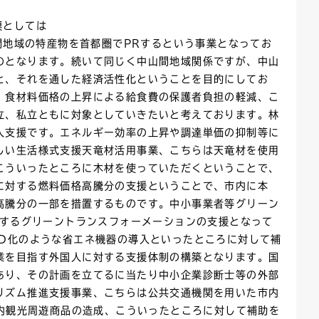
模としては
間地域の特産物を首都圏でPRするという事業となってお
のとなります。続いて同じく中山間地域関係ですが、中山
と、それを通した経済活性化ということを目的にしてお
。食材料価格の上昇による給食費の保護者負担の軽減、こ
立、私立ともに対象としていきたいと考えております。林
入支援です。エネルギー効率の上昇や調達単価の抑制等に
しい生活様式支援天竜材活用事業、こちらは天竜材を使用
こういったところに木材を使っていただくということで、
に対する燃料価格高騰分の支援ということで、市内に本
高騰分の一部を措置するものです。中小事業者等グリーン
対するグリーントランスフォーメーションの支援となって
ED化のような省エネ機器の導入といったところに対して補
業を目指す外国人に対する支援体制の構築となります。国
あり、その計画を立てるに当たり中小企業診断士等の外部
リズム推進支援事業、こちらは公共交通機関を用いた市内
市内観光周遊商品の造成、こういったところに対して補助を