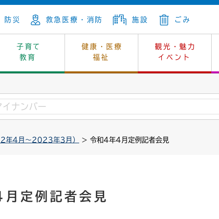
防災
救急医療・消防
施設
ごみ
子育て
健康・医療
観光・魅力
教育
福祉
イベント
年金
ンニュートラル
内
上下水道
生涯学習
休日当番医
レジャー・スポーツ
土地
市長の部屋
斎場
鎖
介護
保健所
はじめよう、ハマライフ
消費生活
幼稚園一覧
環境対策
選挙
2年4月～2023年3月）
> 令和4年4月定例記者会見
就労
産
中学校一覧
環境
企業立地
例規・公示
・動物
計画
市民活動
予算・財政
本・抄本
開・個人情報
住所変更
監査
4月定例記者会見
宅
の施策
ごみ・リサイクル
景観