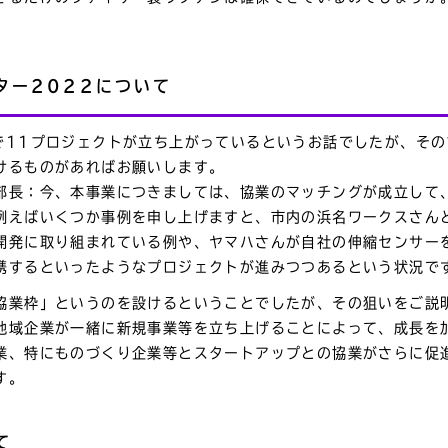
。
ター2022について
で11プロジェクトが立ち上がっているというお話でしたが、そ
けるものがあればお願いします。
部長：今、本事業につきましては、協業のマッチングが成立して
例えばいくつか事例を申し上げますと、市内の浜名ワークスさん
開発に取り組まれている例や、ヤマハさんが自社の伸縮センサー
携するといったようなプロジェクトが進みつつあるという状況で
協業枠」というのを設けるということでしたが、その狙いをご説
地域企業が一緒に新規事業等を立ち上げることによって、成長を
業、特にものづくり企業等とスタートアップとの協業がさらに促
す。
て