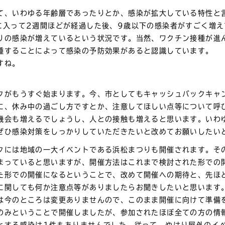
て、いわゆる年齢層であったりとか、感染が拡大している特性と
に入って2週間ほどが経過した後、9歳以下の感染者がすごく増え
りの感染が増えているという状況です。当然、ワクチン接種が進
種することによって感染の予防効果があると認識しています。
すね。
クがもうすぐ始まります。今、市としてもキャッシュバックキャ
に、休み中の過ごし方ですとか、注意してほしい点等について呼
機会も増えるでしょうし、人との接触も増えると思います。いわ
ぜひ感染対策をしっかりしていただきたいと改めてお願いしたい
クには地域の一大イベントである浜松まつりも開催されます。そ
まっていると思いますが、開催方法はこれまで検討された形での
た形での開催になるということで、改めて開催への期待と、先ほ
に関しても何か注意点等がありましたらお聞きしたいと思います
は今のところは変更ありませんので、このまま開催に向けて準備
のみということで開催しましたが、参加されたほぼ全ての方の情