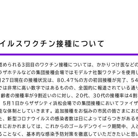
イルスワクチン接種について
認められる3回目のワクチン接種については、かかりつけ医など
ラザホテルなどの集団接種会場ではモデルナ社製ワクチンを使用
27日現在の接種状況は、80.47％の方の初回接種が完了、5
では非常に高い数字ではあるものの、全国的に報道されている通
高齢者の接種率が9割近いのに対し、20代、30代の接種率は4
、5月1日からザザシティ浜松会場での集団接種においてファイ
能な体制としていきます。追加接種をお悩みの市民の皆さまにお
た、新型コロナウイルスの感染者数は日によってばらつきがある
まにおかれましては、これからのゴールデンウイーク期間中、人
ることなく、基本的な感染予防対策を徹底していただきたいと思