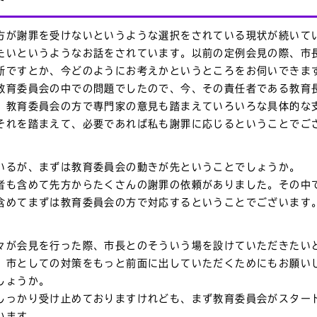
方が謝罪を受けないというような選択をされている現状が続いて
たいというようなお話をされています。以前の定例会見の際、市
断ですとか、今どのようにお考えかというところをお伺いできま
教育委員会の中での問題でしたので、今、その責任者である教育
、教育委員会の方で専門家の意見も踏まえていろいろな具体的な
それを踏まえて、必要であれば私も謝罪に応じるということでご
いるが、まずは教育委員会の動きが先ということでしょうか。
者も含めて先方からたくさんの謝罪の依頼がありました。その中
含めてまずは教育委員会の方で対応するということでございます
々が会見を行った際、市長とのそういう場を設けていただきたい
、市としての対策をもっと前面に出していただくためにもお願い
しょうか。
しっかり受け止めておりますけれども、まず教育委員会がスター
います。