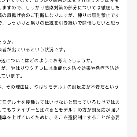
ベントですので、しっかり感染対策をすればリスクは非常
しますので、しっかり感染対策の部分については徹底した
域の凧揚げ会のご判断になりますが、練りは原則禁止です
で、しっかりと祭りの伝統を引き継いで開催したいと思っ
ょうか。
染者が出ているという状況です。
の辺についてはどのようにお考えでしょうか。
すが、やはりワクチンには重症化を防ぐ効果や発症予防効
えています。
が、その理由は、やはりモデルナの副反応が不安だという
てモデルナを接種してはいけないと思っているわけではあ
してもファイザーと比べるとモデルナの方が副反応が強い
種率を上げていくために、そこを選択制にすることが必要
。