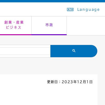
Language
創業・産業
市政
ビジネス
生活排水
教育委員会
救急・夜間診療
施設予約（まつぼっくり）
指定管理者制度
議会
市民安全
入学式・卒業式
感染症
はたちの集い
公共事業の技術監理
オープンデータ
住居表示
通学区域
バナー広告
組織案内
住民票の写し
広聴・広報
更新日：2023年12月1日
国民健康保険
都市整備
ごみの分別方法
屋外広告物