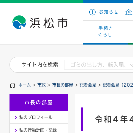
お知らせ
手続き
くらし
戸籍・住民の手続き
子育て・青少年・若者
健康・医療
文化・芸術
産業振興
市の概要
保険・
教育
福祉
文化財
カーボ
庁舎案
サイト内を検索
住まい・建築
看護専門学校
介護保険
浜松・浜名湖だいすきネット
発注情報(入札・契約)
外郭団体
墓地・
学級閉
福祉・
統計
ホーム
>
市政
>
市長の部屋
>
記者会見
>
記者会見（202
税金
小学校一覧
募集
職員採用
法人税
雇用・
市有財
道路・交通・河川
行政区
ペット
施策・
市長の部屋
印鑑登録証明書
会議
戸籍謄
情報公
私のプロフィール
令和4年
道路台帳
附属機関
市営住
国・県
私の行動計画・記録