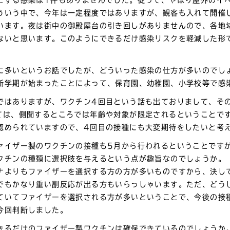
とする感染は1件もありませんでした。従って、やはり屋外のイ
ういう中で、今年は一定程度ではありますが、観客も入れて開催
います。夜は街中の御殿屋台の引き回しがありませんので、各地
ないと思います。このようにできるだけ感染リスクを軽減した形
に多いというお話でしたが、どういった感染の仕方が多いのでし
新学期が始まったことによって、保育園、幼稚園、小学校等で感
ではありますが、ワクチン4回目という話も出ておりまして、そ
ては、側聞するところでは年齢や対象が限定されるということで
認められていますので、4回目の接種にも大変期待をしたいと考
ァイザー製のワクチンの接種も5月から行われるということです
クチンの種類に選択肢を与えるという点が趣旨なのでしょうか。
ナよりもファイザーを選択する方の方が多いものですから、決し
でもかなり重い副反応が出る方もいらっしゃいます。ただ、どう
ていてファイザーを選択される方が多いということで、今後の接
今回判断しました。
きるだけのファイザー製ワクチンは確保できているのでしょうか