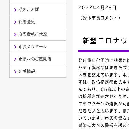
2022年4月28日
私のことば
連絡ごみ
ユニバーサルデザイン
（鈴木市長コメント）
記者会見
交際費執行状況
新型コロナウ
市長メッセージ
市長へのご意見箱
発症重症化予防に効果が
シティ浜松やはまきたプ
新着情報
体制を整えています。4月
率は、政令指定都市の中
んでおり、65歳以上の
の接種を加速させるため
てもワクチンの選択が可
だきたいと思います。ま
いています。市民の皆さ
感染拡大への警戒を緩め