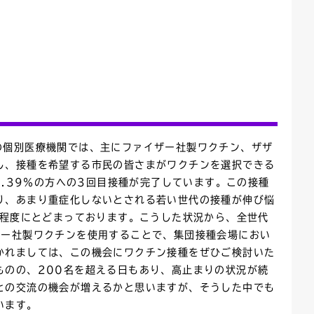
ごみカレンダー
広報はままつ
の個別医療機関では、主にファイザー社製ワクチン、ザザ
し、接種を希望する市民の皆さまがワクチンを選択できる
4.39％の方への3回目接種が完了しています。この接種
り、あまり重症化しないとされる若い世代の接種が伸び悩
割程度にとどまっております。こうした状況から、全世代
ザー社製ワクチンを使用することで、集団接種会場におい
かれましては、この機会にワクチン接種をぜひご検討いた
ものの、200名を超える日もあり、高止まりの状況が続
との交流の機会が増えるかと思いますが、そうした中でも
います。