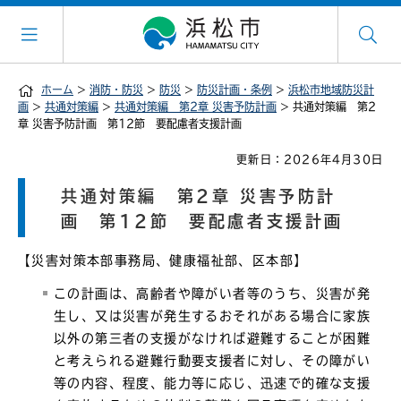
ホーム
>
消防・防災
>
防災
>
防災計画・条例
>
浜松市地域防災計
画
>
共通対策編
>
共通対策編 第2章 災害予防計画
> 共通対策編 第2
章 災害予防計画 第12節 要配慮者支援計画
更新日：2026年4月30日
共通対策編 第2章 災害予防計
画 第12節 要配慮者支援計画
【災害対策本部事務局、健康福祉部、区本部】
この計画は、高齢者や障がい者等のうち、災害が発
生し、又は災害が発生するおそれがある場合に家族
以外の第三者の支援がなければ避難することが困難
と考えられる避難行動要支援者に対し、その障がい
等の内容、程度、能力等に応じ、迅速で的確な支援