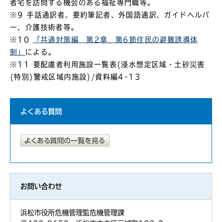
者宅を訪問する機会のある福祉専門職等。
※9 手話通訳者、要約筆記者、外国語通訳、ガイドヘルパ
ー、介護技術者等。
※10
「共通対策編 第2章 第6節住民の避難誘導体
制」
による。
※11 要配慮者利用施設一覧表(浸水想定区域・土砂災害
(特別)警戒区域内施設)/資料編4-13
よくある質問
お問い合わせ
浜松市役所危機管理監危機管理課