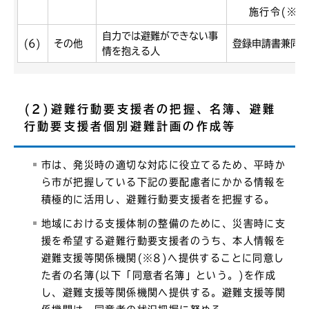
施行令(※7
自力では避難ができない事
(6)
その他
登録申請書兼同
情を抱える人
(2)避難行動要支援者の把握、名簿、避難
行動要支援者個別避難計画の作成等
市は、発災時の適切な対応に役立てるため、平時か
ら市が把握している下記の要配慮者にかかる情報を
積極的に活用し、避難行動要支援者を把握する。
地域における支援体制の整備のために、災害時に支
援を希望する避難行動要支援者のうち、本人情報を
避難支援等関係機関(※8)へ提供することに同意し
た者の名簿(以下「同意者名簿」という。)を作成
し、避難支援等関係機関へ提供する。避難支援等関