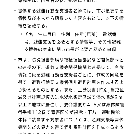
係機関は、同意者の状況把握に努める。
提供する避難行動要支援者名簿には、市が把握する
情報及び本人から聴取した内容をもとに、以下の情
報を記載する。
氏名、生年月日、性別、住所(居所)、電話番
号、避難支援を必要とする情報等、その他避難
支援等の実施に関し市長が必要と認める事項
市は、防災担当部局や福祉担当部局など関係部局と
の連携の下、避難支援等関係機関と連携して、名簿
情報に係る避難行動要支援者ごとに、作成の同意を
得て、避難行動要支援者個別避難計画を作成するよ
う努めるものとする。また、土砂災害(特別)警戒区
域又は計画規模の洪水浸水想定区域で浸水深が3m
以上の地域に居住し、要介護度が4~5又は身体障害
者手帳1~2級で障害区分が視覚・下肢・運動機能・
体幹に該当する対象者については、避難支援等関係
機関などの協力を得て個別避難計画を作成するよう