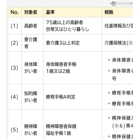
No.
対象者
基準
根拠
75歳以上の高齢者
(1)
高齢者
住基情報及び登
世帯又はひとり暮らし
要介護
(2)
要介護3以上判定
介護保険法(※1
者
身体障害者福
身体障
身体障害者手帳
(3)
身体障害者福
がい者
1級又は2級
号
療育手帳制度
知的障
(4)
療育手帳A判定
がい者
療育手帳制度
精神保健及
(※6)第4
精神障
精神障害者保健
(5)
がい者
福祉手帳1級
精神保健及