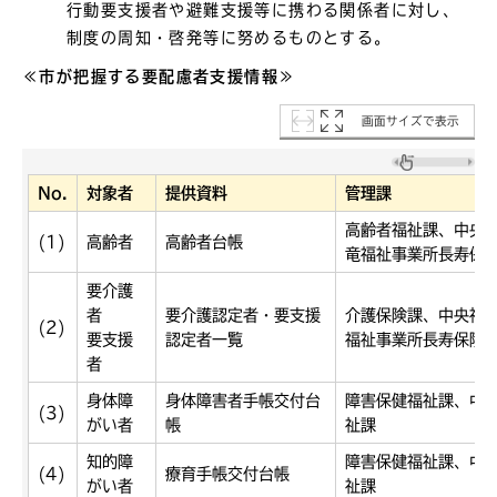
行動要支援者や避難支援等に携わる関係者に対し、
制度の周知・啓発等に努めるものとする。
≪市が把握する要配慮者支援情報≫
画面サイズで表示
No.
対象者
提供資料
管理課
高齢者福祉課、中央
(1)
高齢者
高齢者台帳
竜福祉事業所長寿保
要介護
者
要介護認定者・要支援
介護保険課、中央福
(2)
要支援
認定者一覧
福祉事業所長寿保険
者
身体障
身体障害者手帳交付台
障害保健福祉課、中
(3)
がい者
帳
祉課
知的障
障害保健福祉課、中
(4)
療育手帳交付台帳
がい者
祉課