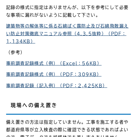
記録の様式に指定はありませんが、以下を参考にして必要
な事項に漏れがないように記載して下さい。
建築物等の解体等に係る石綿ばく露防止及び石綿飛散漏え
い防止対策徹底マニュアル参照（4.3.5抜粋）（PDF：
1,134KB）
（参考）
事前調査記録様式（例）（Excel：56KB）
事前調査記録様式（例）（PDF：309KB）
事前調査記録（記入例）（PDF：2,425KB）
現場への備え置き
備え置きの方法は指定していません。工事を施工する者や
都道府県等が立入検査の際に確認できる状態であればよい