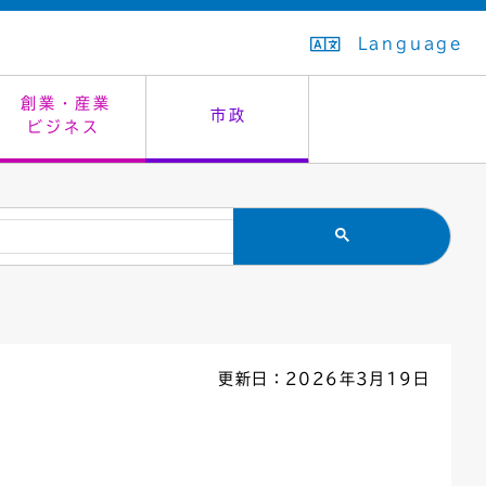
Language
創業・産業
市政
ビジネス
生活排水
教育委員会
救急・夜間診療
施設予約（まつぼっくり）
指定管理者制度
議会
市民安全
入学式・卒業式
感染症
はたちの集い
公共事業の技術監理
オープンデータ
住居表示
通学区域
バナー広告
組織案内
住民票の写し
広聴・広報
更新日：2026年3月19日
国民健康保険
都市整備
ごみの分別方法
屋外広告物