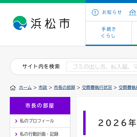
お知らせ
手続き
くらし
戸籍・住民の手続き
子育て・青少年・若者
健康・医療
文化・芸術
産業振興
市の概要
保険・
教育
福祉
文化財
カーボ
庁舎案
サイト内を検索
住まい・建築
看護専門学校
介護保険
浜松・浜名湖だいすきネット
発注情報(入札・契約)
外郭団体
墓地・
学級閉
福祉・
統計
ホーム
>
市政
>
市長の部屋
>
交際費執行状況
>
交際費執
税金
小学校一覧
募集
職員採用
法人税
雇用・
市有財
道路・交通・河川
行政区
ペット
施策・
市長の部屋
印鑑登録証明書
会議
戸籍謄
情報公
私のプロフィール
2026
道路台帳
附属機関
市営住
国・県
私の行動計画・記録