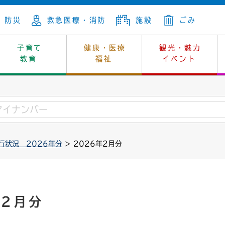
防災
救急医療・消防
施設
ごみ
子育て
健康・医療
観光・魅力
教育
福祉
イベント
年金
ンニュートラル
内
上下水道
生涯学習
休日当番医
レジャー・スポーツ
土地
市長の部屋
斎場
鎖
介護
保健所
はじめよう、ハマライフ
消費生活
幼稚園一覧
環境対策
選挙
行状況 2026年分
> 2026年2月分
就労
産
中学校一覧
環境
企業立地
例規・公示
・動物
計画
市民活動
予算・財政
本・抄本
開・個人情報
住所変更
監査
年2月分
宅
の施策
ごみ・リサイクル
景観