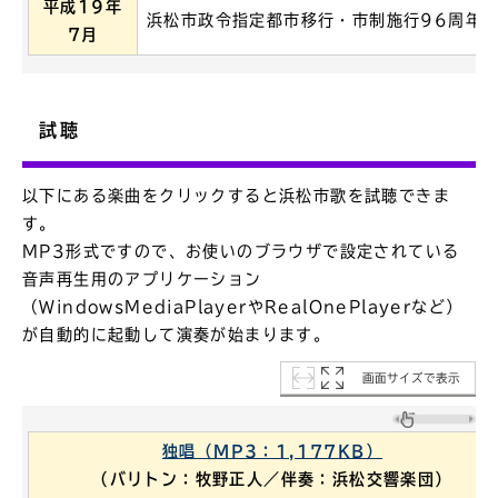
平成19年
浜松市政令指定都市移行・市制施行96周年
7月
試聴
以下にある楽曲をクリックすると浜松市歌を試聴できま
す。
MP3形式ですので、お使いのブラウザで設定されている
音声再生用のアプリケーション
（WindowsMediaPlayerやRealOnePlayerなど）
が自動的に起動して演奏が始まります。
画面サイズで表示
独唱（MP3：1,177KB）
（バリトン：牧野正人／伴奏：浜松交響楽団）