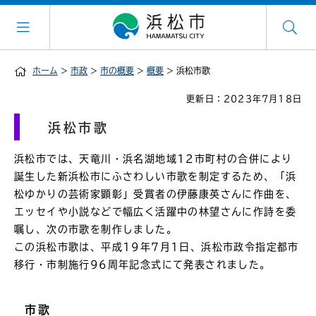
ホーム
>
市政
>
市の概要
>
概要
> 浜松市歌
更新日：2023年7月18日
浜松市歌
浜松市では、天竜川・浜名湖地域12市町村の合併により
誕生した新浜松市にふさわしい市歌を制定するため、「浜
松ゆかりの芸術家顕彰」受賞者の伊藤康英さんに作曲を、
エッセイや小説などで幅広く活躍中の林望さんに作詩を委
嘱し、次の市歌を制作しました。
この浜松市歌は、平成19年7月1日、浜松市政令指定都市
移行・市制施行96周年記念式にて発表されました。
市歌