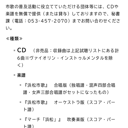
市歌の普及活動に役立てていただける団体等には、CDや
楽譜を無償で提供（または貸与）しておりますので、秘書
課（電話：053-457-2070）までお問い合わせくださ
い。
≪種類≫
CD
（非売品：収録曲は上記試聴リストにある計
6曲※ヴァイオリン・インストゥルメンタルを除
く）
楽譜
『浜松市歌』 合唱版（独唱譜・混声四部合唱
譜・女声三部合唱譜がセットになったもの）
『浜松市歌』 オーケストラ版（スコア・パー
ト譜）
『マーチ「浜松」』 吹奏楽版（スコア・パー
ト譜）