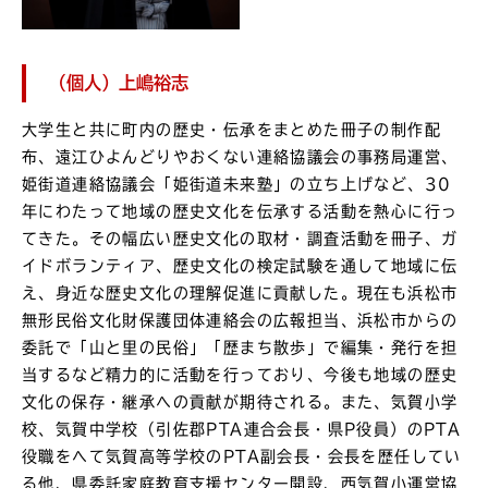
（個人）上嶋裕志
大学生と共に町内の歴史・伝承をまとめた冊子の制作配
布、遠江ひよんどりやおくない連絡協議会の事務局運営、
姫街道連絡協議会「姫街道未来塾」の立ち上げなど、30
年にわたって地域の歴史文化を伝承する活動を熱心に行っ
てきた。その幅広い歴史文化の取材・調査活動を冊子、ガ
イドボランティア、歴史文化の検定試験を通して地域に伝
え、身近な歴史文化の理解促進に貢献した。現在も浜松市
無形民俗文化財保護団体連絡会の広報担当、浜松市からの
委託で「山と里の民俗」「歴まち散歩」で編集・発行を担
当するなど精力的に活動を行っており、今後も地域の歴史
文化の保存・継承への貢献が期待される。また、気賀小学
校、気賀中学校（引佐郡PTA連合会長・県P役員）のPTA
役職をへて気賀高等学校のPTA副会長・会長を歴任してい
る他、県委託家庭教育支援センター開設、西気賀小運営協