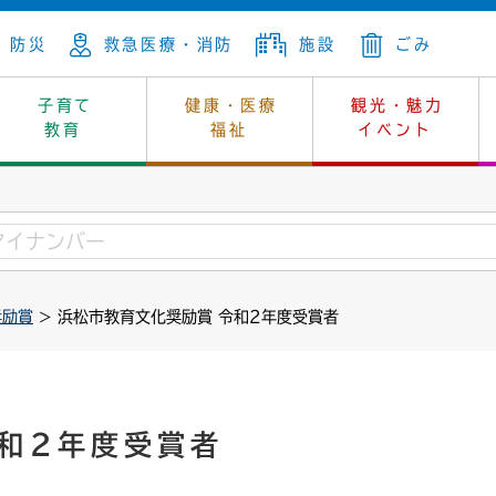
防災
救急医療・消防
施設
ごみ
子育て
健康・医療
観光・魅力
教育
福祉
イベント
年金
ンニュートラル
内
上下水道
生涯学習
休日当番医
レジャー・スポーツ
土地
市長の部屋
斎場
鎖
介護
保健所
はじめよう、ハマライフ
消費生活
幼稚園一覧
環境対策
選挙
奨励賞
> 浜松市教育文化奨励賞 令和2年度受賞者
就労
産
中学校一覧
環境
企業立地
例規・公示
・動物
計画
市民活動
予算・財政
本・抄本
開・個人情報
住所変更
監査
和2年度受賞者
宅
の施策
ごみ・リサイクル
景観