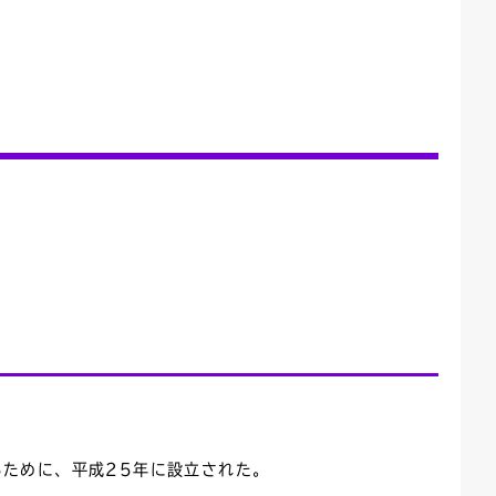
ごみカレンダー
広報はままつ
ために、平成25年に設立された。