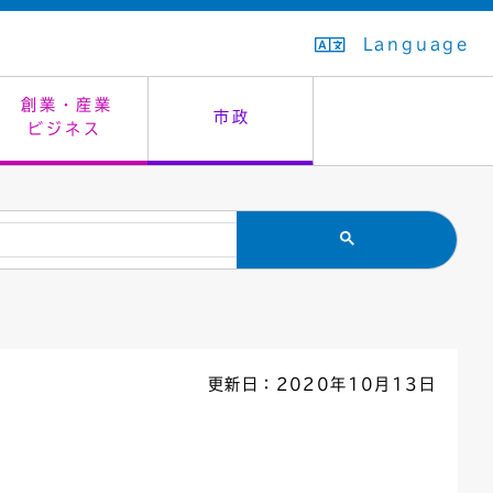
Language
創業・産業
市政
ビジネス
生活排水
教育委員会
救急・夜間診療
施設予約（まつぼっくり）
指定管理者制度
議会
市民安全
入学式・卒業式
感染症
はたちの集い
公共事業の技術監理
オープンデータ
住居表示
通学区域
バナー広告
組織案内
住民票の写し
広聴・広報
更新日：2020年10月13日
国民健康保険
都市整備
ごみの分別方法
屋外広告物