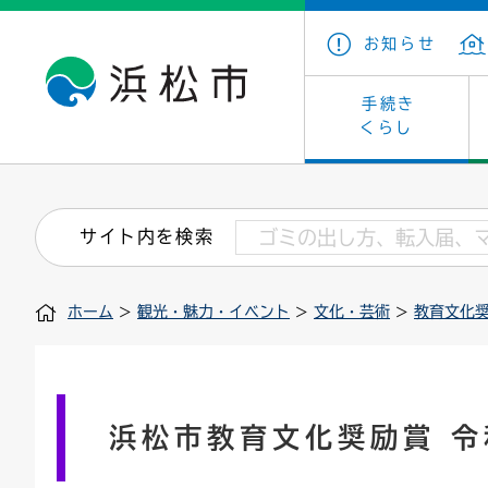
お知らせ
手続き
くらし
戸籍・住民の手続き
子育て・青少年・若者
健康・医療
文化・芸術
産業振興
市の概要
保険・
教育
福祉
文化財
カーボ
庁舎案
サイト内を検索
住まい・建築
看護専門学校
介護保険
浜松・浜名湖だいすきネット
発注情報(入札・契約)
外郭団体
墓地・
学級閉
福祉・
統計
ホーム
>
観光・魅力・イベント
>
文化・芸術
>
教育文化
税金
小学校一覧
募集
職員採用
法人税
雇用・
市有財
道路・交通・河川
行政区
ペット
施策・
印鑑登録証明書
会議
戸籍謄
情報公
浜松市教育文化奨励賞 令
道路台帳
附属機関
市営住
国・県