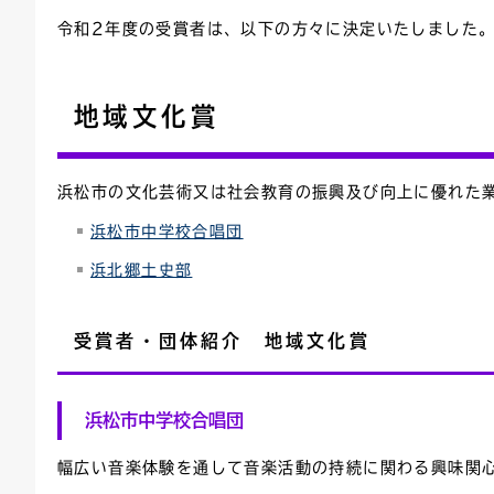
令和2年度の受賞者は、以下の方々に決定いたしました。
連絡ごみ
ユニバーサルデザイン
地域文化賞
浜松市の文化芸術又は社会教育の振興及び向上に優れた
浜松市中学校合唱団
浜北郷土史部
受賞者・団体紹介 地域文化賞
浜松市中学校合唱団
幅広い音楽体験を通して音楽活動の持続に関わる興味関