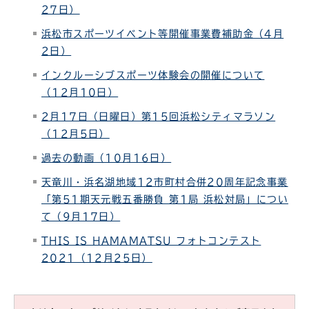
27日）
浜松市スポーツイベント等開催事業費補助金（4月
2日）
インクルーシブスポーツ体験会の開催について
（12月10日）
2月17日（日曜日）第15回浜松シティマラソン
（12月5日）
過去の動画（10月16日）
天竜川・浜名湖地域12市町村合併20周年記念事業
「第51期天元戦五番勝負 第1局 浜松対局」につい
て（9月17日）
THIS IS HAMAMATSU フォトコンテスト
2021（12月25日）