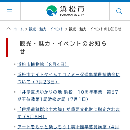
ホーム
>
観光・魅力・イベント
> 観光・魅力・イベントのお知らせ
観光・魅力・イベントのお知ら
せ
浜松市博物館（8月4日）
浜松市ナイトタイムエコノミー促進事業費補助金に
ついて（7月23日）
「井伊直虎ゆかりの地 浜松」10周年事業 第67
期王位戦第1局浜松対局（7月1日）
「伊場遺跡群出土木簡」が重要文化財に指定されま
す（5月8日）
アートをもっと楽しもう！美術館学芸員講座（4月