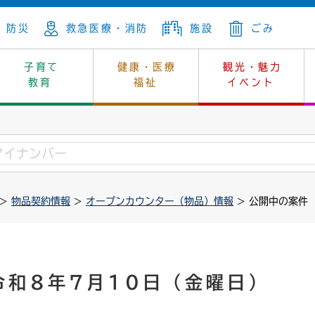
防災
救急医療・消防
施設
ごみ
子育て
健康・医療
観光・魅力
教育
福祉
イベント
年金
ンニュートラル
内
上下水道
生涯学習
休日当番医
レジャー・スポーツ
土地
市長の部屋
斎場
鎖
介護
保健所
はじめよう、ハマライフ
消費生活
幼稚園一覧
環境対策
選挙
>
物品契約情報
>
オープンカウンター（物品）情報
> 公開中の案件
就労
産
中学校一覧
環境
企業立地
例規・公示
・動物
計画
市民活動
予算・財政
本・抄本
開・個人情報
住所変更
監査
令和8年7月10日（金曜日）
宅
の施策
ごみ・リサイクル
景観