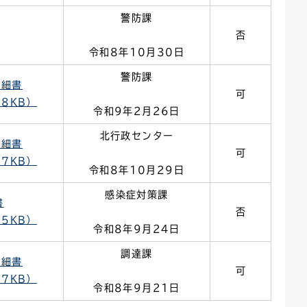
警防課
否
令和8年10月30日
警防課
明細書
可
48KB）
令和9年2月26日
北行政センター
明細書
可
57KB）
令和8年10月29日
感染症対策課
書
否
35KB）
令和8年9月24日
調達課
明細書
可
67KB）
令和8年9月21日