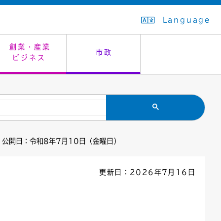
Language
創業・産業
市政
ビジネス
生活排水
教育委員会
救急・夜間診療
施設予約（まつぼっくり）
指定管理者制度
議会
市民安全
入学式・卒業式
感染症
はたちの集い
公共事業の技術監理
オープンデータ
 公開日：令和8年7月10日（金曜日）
住居表示
通学区域
バナー広告
組織案内
住民票の写し
広聴・広報
更新日：2026年7月16日
国民健康保険
都市整備
ごみの分別方法
屋外広告物