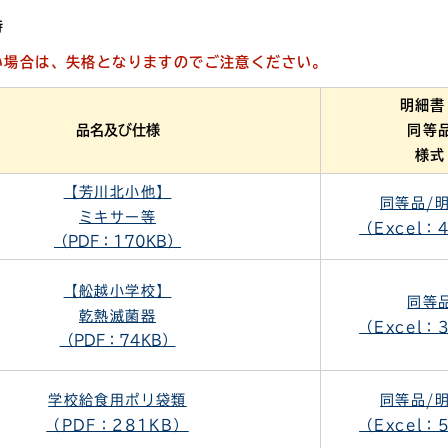
時
い場合は、失格となりますのでご注意ください。
明細書
品名及び仕様
同等
様式
【芳川北小他】
同等品/
ミキサー等
（Excel：
（PDF：170KB）
【舩越小学校】
同等
乾熱滅菌器
（Excel：
（PDF：74KB）
学校給食用ポリ袋類
同等品/
（PDF：281KB）
（Excel：