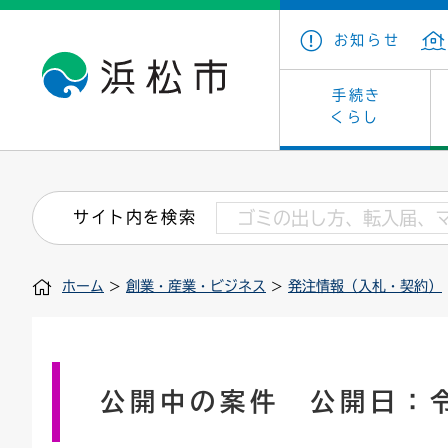
お知らせ
手続き
くらし
戸籍・住民の手続き
子育て・青少年・若者
健康・医療
文化・芸術
産業振興
市の概要
保険・
教育
福祉
文化財
カーボ
庁舎案
サイト内を検索
住まい・建築
看護専門学校
介護保険
浜松・浜名湖だいすきネット
発注情報(入札・契約)
外郭団体
墓地・
学級閉
福祉・
統計
ホーム
>
創業・産業・ビジネス
>
発注情報（入札・契約）
税金
小学校一覧
募集
職員採用
法人税
雇用・
市有財
道路・交通・河川
行政区
ペット
施策・
印鑑登録証明書
会議
戸籍謄
情報公
公開中の案件 公開日：
道路台帳
附属機関
市営住
国・県