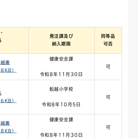
ごみカレンダー
広報はままつ
・
発注課及び
同等品
品
納入期限
可否
健康安全課
明細書
可
48KB）
令和8年11月30日
舩越小学校
品
可
36KB）
令和8年10月5日
健康安全課
明細書
可
58KB）
令和8年11月30日