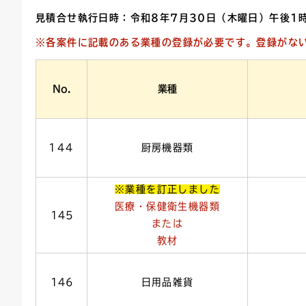
見積合せ執行日時：令和8年7月30
日（木
曜日）午後1
連絡ごみ
ユニバーサルデザイン
※各案件に記載のある業種の登録が必要です。登録がな
No.
業種
144
厨房機器類
※業種を訂正しました
医療・保健衛生機器類
145
または
教材
146
日用品雑貨