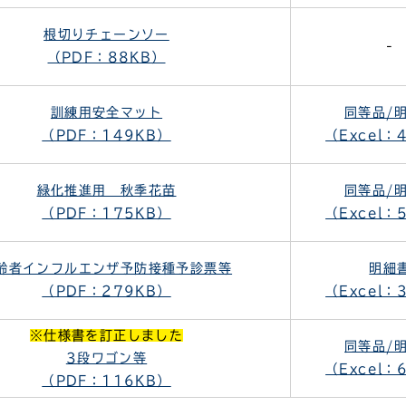
根切りチェーンソー
-
（PDF：88KB）
訓練用安全マット
同等品/
（PDF：149KB）
（Excel：
緑化推進用 秋季花苗
同等品/
（PDF：175KB）
（Excel：
齢者インフルエンザ予防接種予診票等
明細
（PDF：279KB）
（Excel：
※仕様書を訂正しました
同等品/
3段ワゴン等
（Excel：
（PDF：116KB）