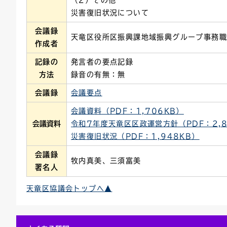
（2）その他
災害復旧状況について
会議録
天竜区役所区振興課地域振興グループ事務
作成者
記録の
発言者の要点記録
方法
録音の有無：無
会議録
会議要点
会議資料（PDF：1,706KB）
会議資料
令和7年度天竜区区政運営方針（PDF：2,8
災害復旧状況（PDF：1,948KB）
会議録
牧内真美、三須富美
署名人
天竜区協議会トップへ▲