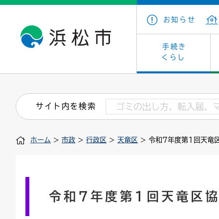
お知らせ
手続き
くらし
戸籍・住民の手続き
子育て・青少年・若者
健康・医療
文化・芸術
産業振興
市の概要
保険・
教育
福祉
文化財
カーボ
庁舎案
サイト内を検索
住まい・建築
看護専門学校
介護保険
浜松・浜名湖だいすきネット
発注情報(入札・契約)
外郭団体
墓地・
学級閉
福祉・
統計
ホーム
>
市政
>
行政区
>
天竜区
> 令和7年度第1回天竜
税金
小学校一覧
募集
職員採用
法人税
雇用・
市有財
道路・交通・河川
行政区
ペット
施策・
印鑑登録証明書
会議
戸籍謄
情報公
令和7年度第1回天竜区
道路台帳
附属機関
市営住
国・県