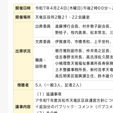
開催日時
令和7年4月24日(木曜日)午後2時00分～
連絡ごみ
ユニバーサルデザイン
開催場所
天竜区役所2階21・22会議室
出席委員
進藤博行会長、村井教子副会長
野桂子、牧内真美、松本常志、
欠席委員
伊賀康司、市橋秀和、上平安利
朝月雅則副市長、仲井英之区長
出席状況
佳志春野支所長、高氏淳佐久間
職員・
小楠理恵天竜福祉事業所長寿保
説明者
土木整備事務所長、新村浩孝天
高氏明美区振興課主任、鈴木雄
傍聴者
5人（一般3人、記者2人）
（1）協議事項
ア令和7年度浜松市天竜区区政運営方針につ
議事内容
イ追加分のパブリック・コメント（パブコ