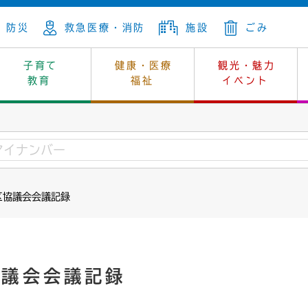
防災
救急医療・消防
施設
ごみ
子育て
健康・医療
観光・魅力
教育
福祉
イベント
年金
ンニュートラル
内
上下水道
生涯学習
休日当番医
レジャー・スポーツ
土地
市長の部屋
斎場
鎖
介護
保健所
はじめよう、ハマライフ
消費生活
幼稚園一覧
環境対策
選挙
区協議会会議記録
就労
産
中学校一覧
環境
企業立地
例規・公示
・動物
計画
市民活動
予算・財政
本・抄本
開・個人情報
住所変更
監査
協議会会議記録
宅
の施策
ごみ・リサイクル
景観