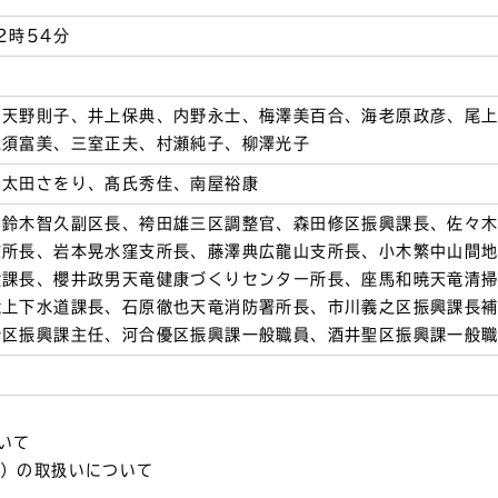
2時54分
、天野則子、井上保典、内野永士、梅澤美百合、海老原政彦、尾
三須富美、三室正夫、村瀬純子、柳澤光子
、太田さをり、髙氏秀佳、南屋裕康
、鈴木智久副区長、袴田雄三区調整官、森田修区振興課長、佐々
支所長、岩本晃水窪支所長、藤澤典広龍山支所長、小木繁中山間
険課長、櫻井政男天竜健康づくりセンター所長、座馬和暁天竜清
竜上下水道課長、石原徹也天竜消防署所長、市川義之区振興課長
介区振興課主任、河合優区振興課一般職員、酒井聖区振興課一般
いて
メ）の取扱いについて