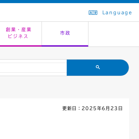
Language
創業・産業
市政
ビジネス
生活排水
教育委員会
救急・夜間診療
施設予約（まつぼっくり）
指定管理者制度
議会
市民安全
入学式・卒業式
感染症
はたちの集い
公共事業の技術監理
オープンデータ
住居表示
通学区域
バナー広告
組織案内
住民票の写し
広聴・広報
更新日：2025年6月23日
国民健康保険
都市整備
ごみの分別方法
屋外広告物