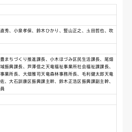
ごみカレンダー
広報はままつ
上直秀、小泉孝保、鈴木ひかり、竪山正之、圡田哲也、吹
木豊まちづくり推進課長、小木ほづみ区民生活課長、尾畑
地域振興課長、芦澤信之天竜福祉事業所社会福祉課課長、
掃事業所長、大畑雅司天竜森林事務所長、毛利健太郎天竜
補佐、大石訓康区振興課主幹、鈴木正浩区振興課副主幹、
職員