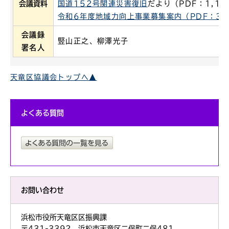
会議資料
国道152号関連
災害復旧
だより（PDF：1,19
令和6年度地域力向上事業募集案内（PDF：35
会議録
竪山正之、柳澤光子
署名人
天竜区協議会トップへ▲
よくある質問
お問い合わせ
浜松市役所天竜区区振興課
〒431-3392 浜松市天竜区二俣町二俣481