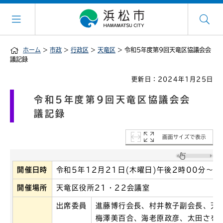
ホーム
>
市政
>
行政区
>
天竜区
> 令和5年度第9回天竜区協議会会
議記録
更新日：2024年1月25日
令和5年度第9回天竜区協議会会
議記録
画面サイズで表示
開催日時
令和5年12月21日(木曜日)午後2時00分～3
開催場所
天竜区役所21・22会議室
出席委員
進藤博行会長、村井教子副会長、天
梅澤美百合、海老原政彦、太田さを