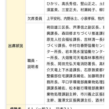
ひかり、髙氏秀佳、竪山正之、圡田
須富美、三室正夫、村瀬純子、柳澤
欠席委員
上平安利、内野永士、小泉孝保、牧内真
袴田雄三区長、芦澤信之副区長、東
興課長、森田修まちづくり推進課長
原克人社会福祉課長、吉林清一長寿
づくり課長、中村功春野協働センタ
出席状況
ター所長、岩本晃水窪協働センター
ー所長、大畑雅司天竜森林事務所長
職員・
所長、岡田充弘天竜消防署長、高村
説明者
介天竜上下水道課長、石原敦資都市
整備部住宅課課長補佐、加藤明彦都
務所長、平口学環境部廃棄物処理課
課課長補佐、松本敏行環境部廃棄物
棄物処理課副主幹、市川義之区振興
主幹、瀧澤文区振興課主任、酒井聖