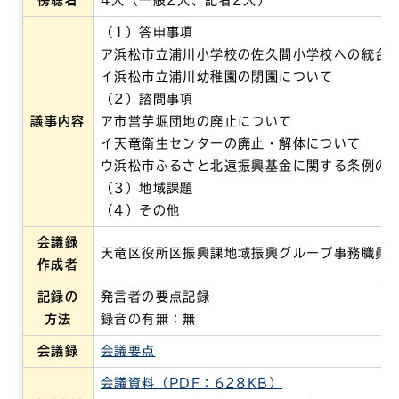
傍聴者
4人（一般2人、記者2人）
（1）答申事項
ア浜松市立浦川小学校の佐久間小学校への統合
イ浜松市立浦川幼稚園の閉園について
（2）諮問事項
議事内容
ア市営芋堀団地の廃止について
イ天竜衛生センターの廃止・解体について
ウ浜松市ふるさと北遠振興基金に関する条例の
（3）地域課題
（4）その他
会議録
天竜区役所区振興課地域振興グループ事務職員
作成者
記録の
発言者の要点記録
方法
録音の有無：無
会議録
会議要点
会議資料（PDF：628KB）