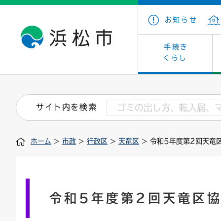
お知らせ
手続き
くらし
戸籍・住民の手続き
子育て・青少年・若者
健康・医療
文化・芸術
産業振興
市の概要
保険・
教育
福祉
文化財
カーボ
庁舎案
サイト内を検索
住まい・建築
看護専門学校
介護保険
浜松・浜名湖だいすきネット
発注情報(入札・契約)
外郭団体
墓地・
学級閉
福祉・
統計
ホーム
>
市政
>
行政区
>
天竜区
> 令和5年度第2回天竜
税金
小学校一覧
募集
職員採用
法人税
雇用・
市有財
道路・交通・河川
行政区
ペット
施策・
印鑑登録証明書
会議
戸籍謄
情報公
令和5年度第2回天竜区
道路台帳
附属機関
市営住
国・県