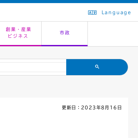
Language
創業・産業
市政
ビジネス
生活排水
教育委員会
救急・夜間診療
施設予約（まつぼっくり）
指定管理者制度
議会
市民安全
入学式・卒業式
感染症
はたちの集い
公共事業の技術監理
オープンデータ
住居表示
通学区域
バナー広告
組織案内
住民票の写し
広聴・広報
更新日：2023年8月16日
国民健康保険
都市整備
ごみの分別方法
屋外広告物