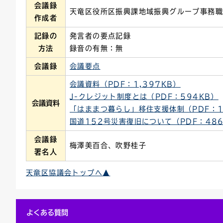
会議録
天竜区役所区振興課地域振興グループ事務
作成者
記録の
発言者の要点記録
方法
録音の有無：無
会議録
会議要点
会議資料（PDF：1,397KB）
J-クレジット制度とは（PDF：594KB）
会議資料
「はままつ暮らし」移住支援体制（PDF：1
国道152号災害復旧について（PDF：486
会議録
梅澤美百合、吹野桂子
署名人
天竜区協議会トップへ▲
よくある質問