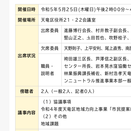
開催日時
令和5年5月25日(木曜日)午後2時00分～
連絡ごみ
ユニバーサルデザイン
開催場所
天竜区役所21・22会議室
出席委員
進藤博行会長、村井教子副会長
竪山正之、圡田哲也、吹野桂子
欠席委員
天野則子、上平安利、尾上直秀、南
出席状況
袴田雄三区長、芦澤信之副区長
職員・
センター所長、岩本晃水窪協働
説明者
林業振興課長補佐、新村浩孝天
ンニュートラル推進事業本部一
傍聴者
2人（一般2人、記者0人）
（1）協議事項
令和4年度天竜区地域力向上事業「市民提案
議事内容
（2）その他
地域課題