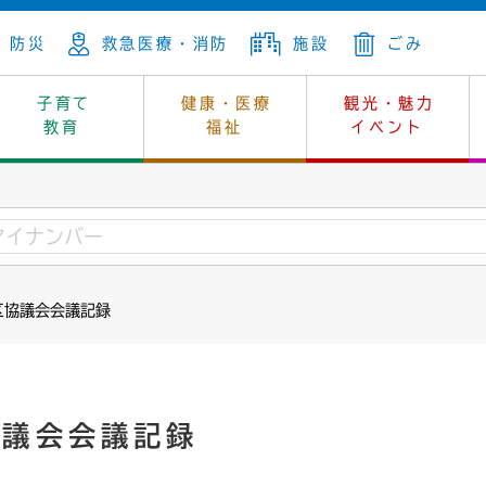
防災
救急医療・消防
施設
ごみ
子育て
健康・医療
観光・魅力
教育
福祉
イベント
年金
ンニュートラル
内
上下水道
生涯学習
休日当番医
レジャー・スポーツ
土地
市長の部屋
斎場
鎖
介護
保健所
はじめよう、ハマライフ
消費生活
幼稚園一覧
環境対策
選挙
区協議会会議記録
就労
産
中学校一覧
環境
企業立地
例規・公示
・動物
計画
市民活動
予算・財政
本・抄本
開・個人情報
住所変更
監査
協議会会議記録
宅
の施策
ごみ・リサイクル
景観