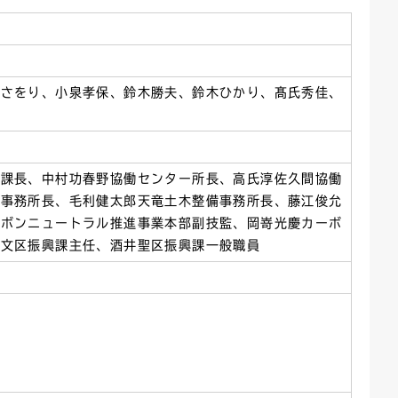
ごみカレンダー
広報はままつ
田さをり、小泉孝保、鈴木勝夫、鈴木ひかり、髙氏秀佳、
子
進課長、中村功春野協働センター所長、高氏淳佐久間協働
林事務所長、毛利健太郎天竜土木整備事務所長、藤江俊允
ーボンニュートラル推進事業本部副技監、岡嵜光慶カーボ
澤文区振興課主任、酒井聖区振興課一般職員