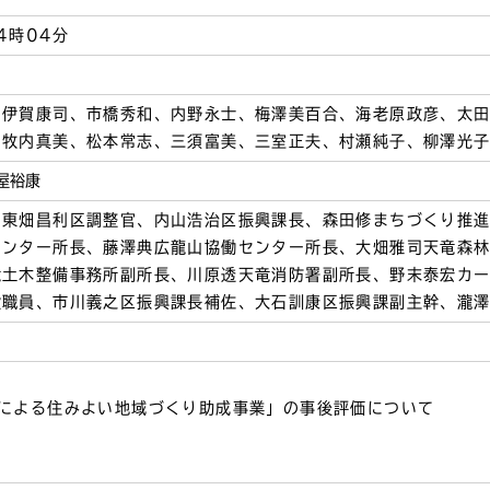
4時04分
、伊賀康司、市橋秀和、内野永士、梅澤美百合、海老原政彦、太
、牧内真美、松本常志、三須富美、三室正夫、村瀬純子、柳澤光
屋裕康
、東畑昌利区調整官、内山浩治区振興課長、森田修まちづくり推
センター所長、藤澤典広龍山協働センター所長、大畑雅司天竜森
竜土木整備事務所副所長、川原透天竜消防署副所長、野末泰宏カ
般職員、市川義之区振興課長補佐、大石訓康区振興課副主幹、瀧
による住みよい地域づくり助成事業」の事後評価について