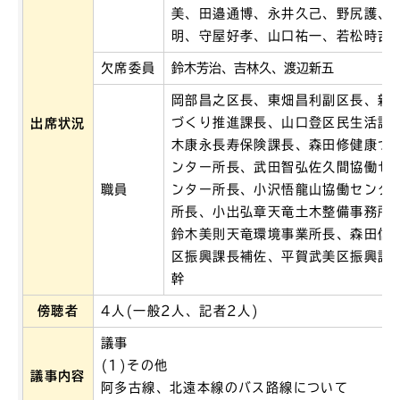
美、田邉通博、永井久己、野尻護、
明、守屋好孝、山口祐一、若松時吉
欠席委員
鈴木芳治、吉林久、渡辺新五
岡部昌之区長、東畑昌利副区長、新
づくり推進課長、山口登区民生活課
出席状況
木康永長寿保険課長、森田修健康づ
ンター所長、武田智弘佐久間協働セ
職員
ンター所長、小沢悟龍山協働センタ
所長、小出弘章天竜土木整備事務所
鈴木美則天竜環境事業所長、森田信
区振興課長補佐、平賀武美区振興課
幹
傍聴者
4人(一般2人、記者2人)
議事
(1)その他
議事内容
阿多古線、北遠本線のバス路線について