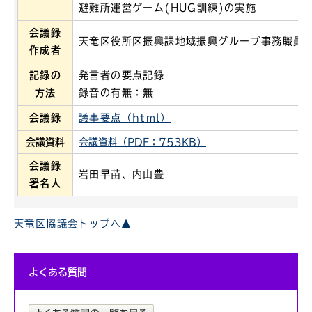
避難所運営ゲーム(HUG訓練)の実施
会議録
天竜区役所区振興課地域振興グループ事務職員
作成者
記録の
発言者の要点記録
方法
録音の有無：無
会議録
議事要点（html）
会議資料
会議資料（PDF：753KB）
会議録
岩田早苗、内山豊
署名人
天竜区協議会トップへ▲
よくある質問