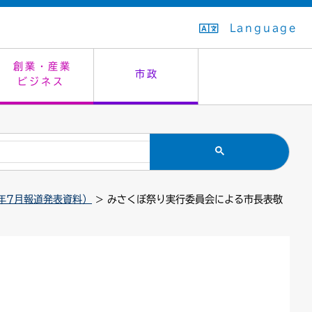
Language
創業・産業
市政
ビジネス
生活排水
教育委員会
救急・夜間診療
施設予約（まつぼっくり）
指定管理者制度
議会
市民安全
入学式・卒業式
感染症
はたちの集い
公共事業の技術監理
オープンデータ
年7月報道発表資料）
> みさくぼ祭り実行委員会による市長表敬
住居表示
通学区域
バナー広告
組織案内
住民票の写し
広聴・広報
国民健康保険
都市整備
ごみの分別方法
屋外広告物