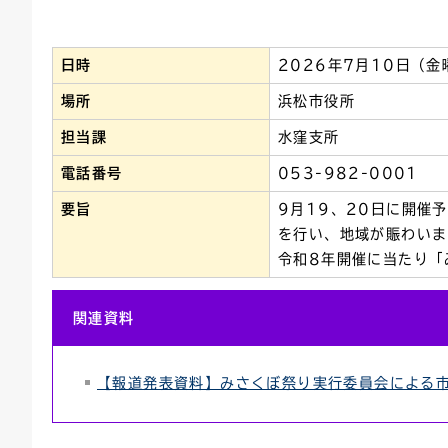
連絡ごみ
ユニバーサルデザイン
日時
2026年7月10日（金
場所
浜松市役所
担当課
水窪支所
電話番号
053-982-0001
要旨
9月19、20日に開催
を行い、地域が賑わいま
令和8年開催に当たり「
関連資料
【報道発表資料】みさくぼ祭り実行委員会による市