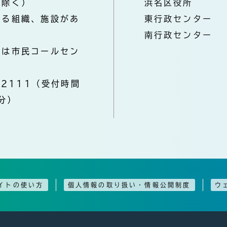
を除く）
浜名区役所
なる組織、施設があ
東行政センター
南行政センター
きは市民コールセン
-2111（受付時間
分）
イトの使い方
個人情報の取り扱い・情報公開制度
ウ