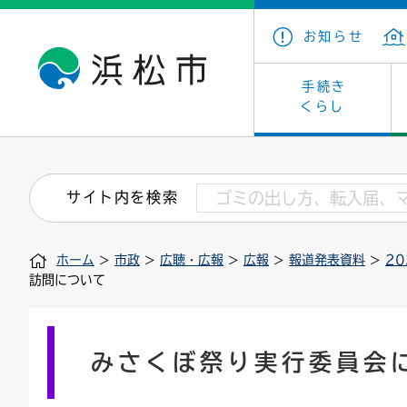
お知らせ
手続き
くらし
戸籍・住民の手続き
子育て・青少年・若者
健康・医療
文化・芸術
産業振興
市の概要
保険・
教育
福祉
文化財
カーボ
庁舎案
サイト内を検索
住まい・建築
看護専門学校
介護保険
浜松・浜名湖だいすきネット
発注情報(入札・契約)
外郭団体
墓地・
学級閉
福祉・
統計
ホーム
>
市政
>
広聴・広報
>
広報
>
報道発表資料
>
2
税金
小学校一覧
募集
職員採用
法人税
雇用・
市有財
訪問について
道路・交通・河川
行政区
ペット
施策・
印鑑登録証明書
会議
戸籍謄
情報公
みさくぼ祭り実行委員会
道路台帳
附属機関
市営住
国・県