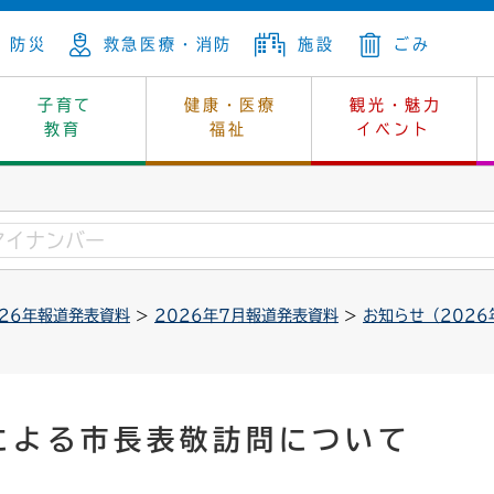
防災
救急医療・消防
施設
ごみ
子育て
健康・医療
観光・魅力
教育
福祉
イベント
年金
ンニュートラル
内
上下水道
生涯学習
休日当番医
レジャー・スポーツ
土地
市長の部屋
斎場
鎖
介護
保健所
はじめよう、ハマライフ
消費生活
幼稚園一覧
環境対策
選挙
026年報道発表資料
>
2026年7月報道発表資料
>
お知らせ（2026
就労
産
中学校一覧
環境
企業立地
例規・公示
・動物
計画
市民活動
予算・財政
本・抄本
開・個人情報
住所変更
監査
による市長表敬訪問について
宅
の施策
ごみ・リサイクル
景観