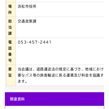
場
浜松市役所
所
担
交通政策課
当
課
電
053-457-2441
話
番
号
要
当会議は、道路運送法の規定に基づき、地域における
旨
要なバス等の旅客輸送に係る運賃及び料金を協議する
ます。
関連資料