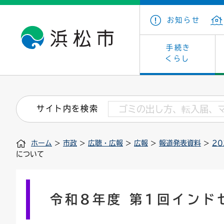
お知らせ
手続き
くらし
戸籍・住民の手続き
子育て・青少年・若者
健康・医療
文化・芸術
産業振興
市の概要
保険・
教育
福祉
文化財
カーボ
庁舎案
サイト内を検索
住まい・建築
看護専門学校
介護保険
浜松・浜名湖だいすきネット
発注情報(入札・契約)
外郭団体
墓地・
学級閉
福祉・
統計
ホーム
>
市政
>
広聴・広報
>
広報
>
報道発表資料
>
2
税金
小学校一覧
募集
職員採用
法人税
雇用・
市有財
について
道路・交通・河川
行政区
ペット
施策・
印鑑登録証明書
会議
戸籍謄
情報公
令和8年度 第1回インド
道路台帳
附属機関
市営住
国・県