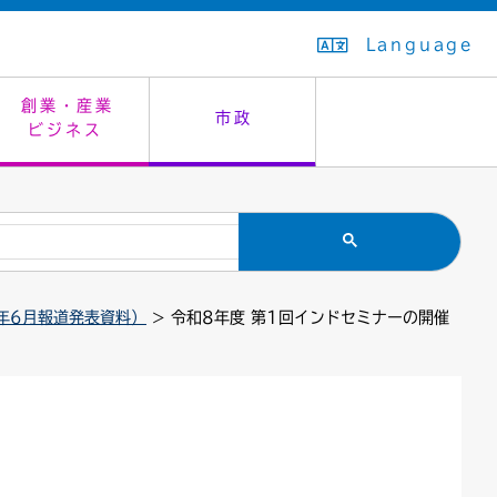
Language
創業・産業
市政
ビジネス
生活排水
教育委員会
救急・夜間診療
施設予約（まつぼっくり）
指定管理者制度
議会
市民安全
入学式・卒業式
感染症
はたちの集い
公共事業の技術監理
オープンデータ
年6月報道発表資料）
> 令和8年度 第1回インドセミナーの開催
住居表示
通学区域
バナー広告
組織案内
住民票の写し
広聴・広報
国民健康保険
都市整備
ごみの分別方法
屋外広告物