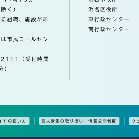
を除く）
浜名区役所
なる組織、施設があ
東行政センター
南行政センター
きは市民コールセン
-2111（受付時間
分）
イトの使い方
個人情報の取り扱い・情報公開制度
ウ