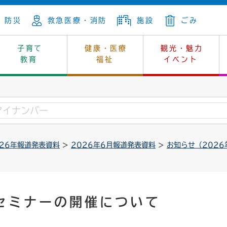
防災
救急医療・消防
施設
ごみ
子育て
健康・医療
観光・魅力
教育
福祉
イベント
年金
ンニュートラル
内
上下水道
生涯学習
休日当番医
レジャー・スポーツ
土地
市長の部屋
斎場
鎖
介護
保健所
はじめよう、ハマライフ
消費生活
幼稚園一覧
環境対策
選挙
026年報道発表資料
>
2026年6月報道発表資料
>
お知らせ（2026
就労
産
中学校一覧
環境
企業立地
例規・公示
・動物
計画
市民活動
予算・財政
本・抄本
開・個人情報
住所変更
監査
セミナーの開催について
宅
の施策
ごみ・リサイクル
景観